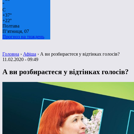
°
C
+
37°
+
22°
Полтава
П’ятниця, 07
Прогноз на тиждень
Головна
›
Афіша
›
А ви розбираєтеся у відтінках голосів?
11.02.2020 - 09:49
А ви розбираєтеся у відтінках голосів?