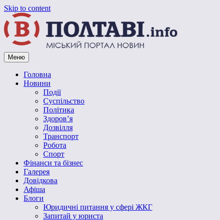
Skip to content
Меню
Vpoltave.info
Полтавський портал новин
Головна
Новини
Події
Суспільство
Політика
Здоров’я
Дозвілля
Транспорт
Робота
Спорт
Фінанси та бізнес
Галерея
Довідкова
Афіша
Блоги
Юридичні питання у сфері ЖКГ
Запитай у юриста