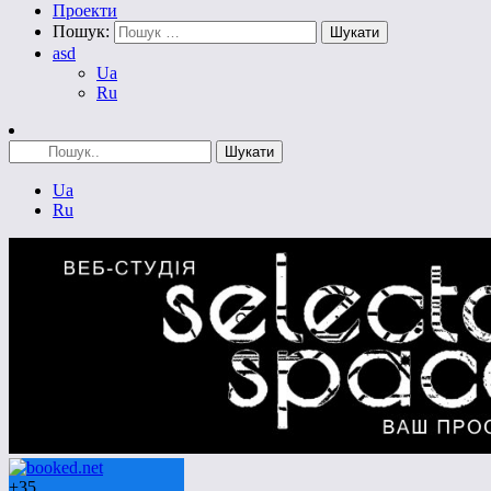
Проекти
Пошук:
asd
Ua
Ru
Ua
Ru
+
35