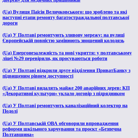
(Ua) Вулиця Паїсія Величковського: що зроблено та які
наступні етапи ремонту багатостраждальної полтавської
дороги
(Ua) У Полтаві ремонтують зливову мережу: на вулиці
Європейській повністю замінюють зношений колодязь
(Ua) Енергонезалежність та нові укриття: у полтавському
ліцеї №29 перевірили, як просуваються роботи
(Ua) У Полтаві відкрили друге відділення ПриватБанку з
підвищеним рівнем доступності
(Ua) У Полтаві видалять майже 200 аварійних дерев: КП
«Декоративні культури» уклало договір з підрядником
(Ua) У Полтаві ремонтують каналізаційний колектор на
Подолі
(Ua) У Полтавській ОВА обговорили впровадження
реформи шкільного харчування та проєкт «Безпечна
Полтавщина»