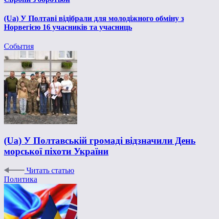
(Ua) У Полтаві відібрали для молодіжного обміну з
Норвегією 16 учасників та учасниць
События
(Ua) У Полтавській громаді відзначили День
морської піхоти України
Читать статью
Политика