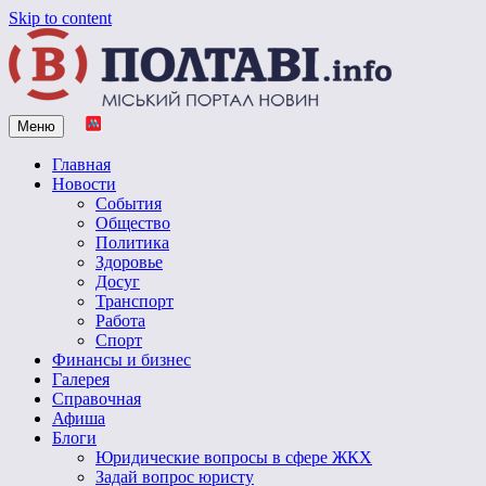
Skip to content
Меню
Vpoltave.info
Полтавский портал новостей
Главная
Новости
События
Общество
Политика
Здоровье
Досуг
Транспорт
Работа
Спорт
Финансы и бизнес
Галерея
Справочная
Афиша
Блоги
Юридические вопросы в сфере ЖКХ
Задай вопрос юристу