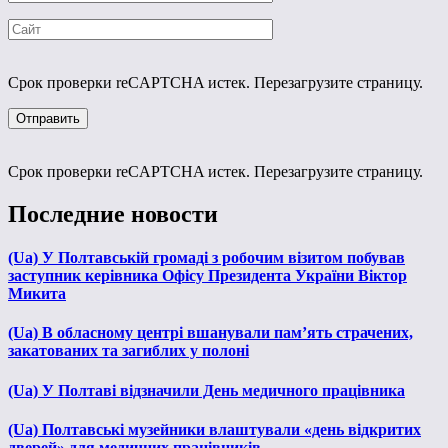
Срок проверки reCAPTCHA истек. Перезагрузите страницу.
Срок проверки reCAPTCHA истек. Перезагрузите страницу.
Последние новости
(Ua) У Полтавській громаді з робочим візитом побував
заступник керівника Офісу Президента України Віктор
Микита
(Ua) В обласному центрі вшанували пам’ять страчених,
закатованих та загиблих у полоні
(Ua) У Полтаві відзначили День медичного працівника
(Ua) Полтавські музейники влаштували «день відкритих
дверей» для медичних працівників