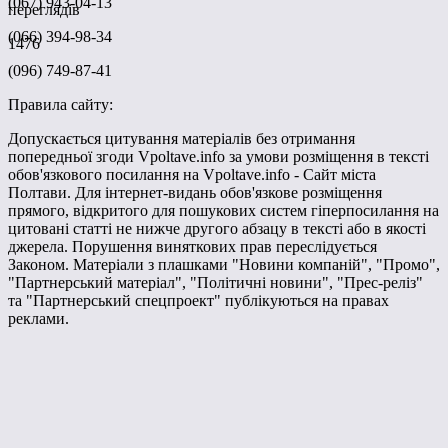
(067) 943-04-13
переглядів
(066) 394-98-34
1476
(096) 749-87-41
Правила сайту:
Допускається цитування матеріалів без отримання
попередньої згоди Vpoltave.info за умови розміщення в тексті
обов'язкового посилання на Vpoltave.info - Сайт міста
Полтави. Для інтернет-видань обов'язкове розміщення
прямого, відкритого для пошукових систем гіперпосилання на
цитовані статті не нижче другого абзацу в тексті або в якості
джерела. Порушення виняткових прав переслідується
Законом. Матеріали з плашками "Новини компаній", "Промо",
"Партнерський матеріал", "Політичні новини", "Прес-реліз"
та "Партнерський спецпроект" публікуються на правах
реклами.