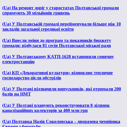
(Ua) На ремонт доріг у старостатах Полтавської громади
спрямують 30 мільйонів гривень
(Ua) У Полтавській громаді перейменували більше ніж 10
закладів загальної середньої освіти
(Ua) Внесли зміни до програм та показників бюджету
громади: відбулася 81 сесія Полтавської міської ради
(Ua) У Полтавському КАТП-1628 встановили сонячну
електростанцію
(Ua) КП «Декоративні культури» відновлює тепличне
господарство після обстрілів
(Ua) У Полтаві відзначили випускників, які отримали 200
балів на НМТ
(Ua) У Полтаві планують реконструювати 8 ділянок
каналізаційних колекторів за 400 млн грн
(Ua) Полтавка Надія Соколовська – дворазова чемпіонка
Європи з боротьби