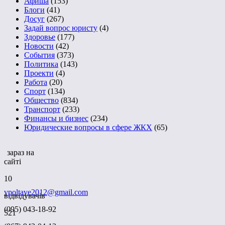
Афиша
(153)
Блоги
(41)
Досуг
(267)
Задай вопрос юристу
(4)
Здоровье
(177)
Новости
(42)
События
(373)
Политика
(143)
Проекти
(4)
Работа
(20)
Спорт
(134)
Общество
(834)
Транспорт
(233)
Финансы и бизнес
(234)
Юридические вопросы в сфере ЖКХ
(65)
зараз на
сайті
10
vpoltave2012@gmail.com
відвідувачів
(095) 043-18-92
521