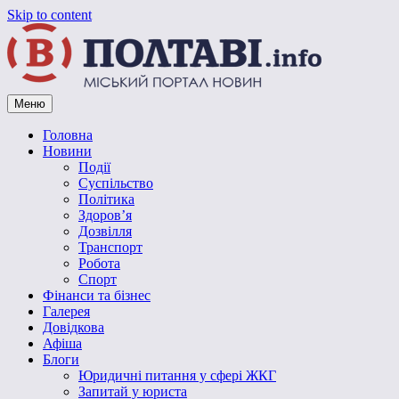
Skip to content
Меню
Vpoltave.info
Полтавський портал новин
Головна
Новини
Події
Суспільство
Політика
Здоров’я
Дозвілля
Транспорт
Робота
Спорт
Фінанси та бізнес
Галерея
Довідкова
Афіша
Блоги
Юридичні питання у сфері ЖКГ
Запитай у юриста