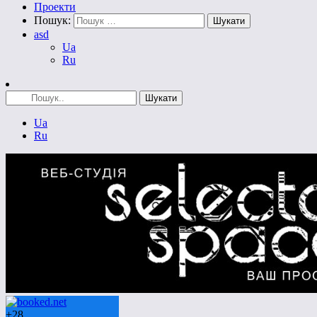
Проекти
Пошук:
asd
Ua
Ru
Ua
Ru
+
28