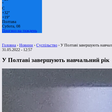
°
C
+
32°
+
19°
Полтава
Субота, 08
Прогноз на тиждень
Головна
›
Новини
›
Суспільство
›
У Полтаві завершують навчал
31.05.2022 - 12:57
У Полтаві завершують навчальний рік