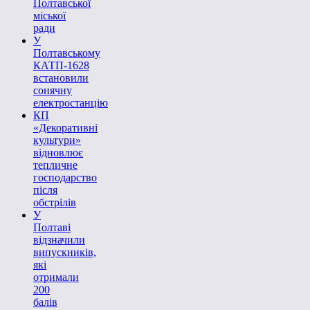
Полтавської
міської
ради
У
Полтавському
КАТП-1628
встановили
сонячну
електростанцію
КП
«Декоративні
культури»
відновлює
тепличне
господарство
після
обстрілів
У
Полтаві
відзначили
випускників,
які
отримали
200
балів