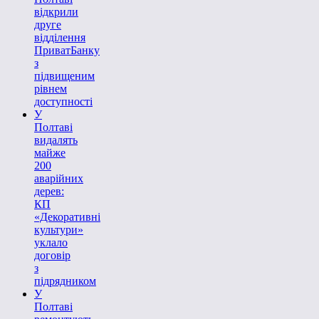
відкрили
друге
відділення
ПриватБанку
з
підвищеним
рівнем
доступності
У
Полтаві
видалять
майже
200
аварійних
дерев:
КП
«Декоративні
культури»
уклало
договір
з
підрядником
У
Полтаві