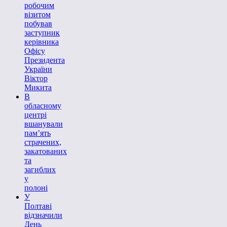
робочим
візитом
побував
заступник
керівника
Офісу
Президента
України
Віктор
Микита
В
обласному
центрі
вшанували
пам’ять
страчених,
закатованих
та
загиблих
у
полоні
У
Полтаві
відзначили
День