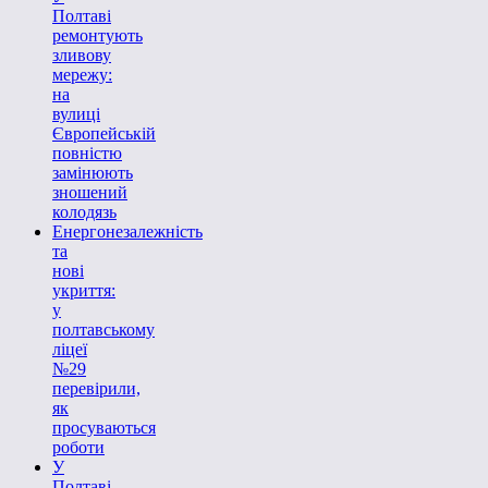
Полтаві
ремонтують
зливову
мережу:
на
вулиці
Європейській
повністю
замінюють
зношений
колодязь
Енергонезалежність
та
нові
укриття:
у
полтавському
ліцеї
№29
перевірили,
як
просуваються
роботи
У
Полтаві