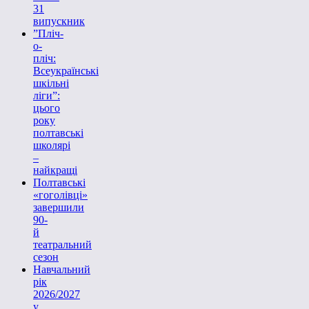
31
випускник
”Пліч-
о-
пліч:
Всеукраїнські
шкільні
ліги”:
цього
року
полтавські
школярі
–
найкращі
Полтавські
«гоголівці»
завершили
90-
й
театральний
сезон
Навчальний
рік
2026/2027
у