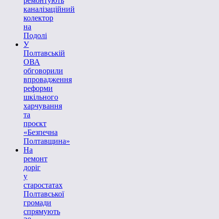
ремонтують
каналізаційний
колектор
на
Подолі
У
Полтавській
ОВА
обговорили
впровадження
реформи
шкільного
харчування
та
проєкт
«Безпечна
Полтавщина»
На
ремонт
доріг
у
старостатах
Полтавської
громади
спрямують