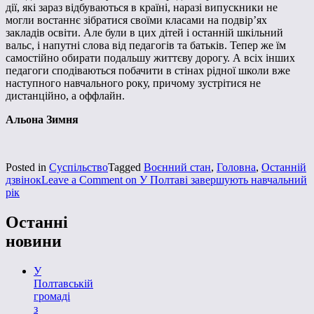
дії, які зараз відбуваються в країні, наразі випускники не
могли востаннє зібратися своїми класами на подвір’ях
закладів освіти. Але були в цих дітей і останній шкільний
вальс, і напутні слова від педагогів та батьків. Тепер же їм
самостійно обирати подальшу життєву дорогу. А всіх інших
педагоги сподіваються побачити в стінах рідної школи вже
наступного навчального року, причому зустрітися не
дистанційно, а оффлайн.
Альона Зимня
Posted in
Суспільство
Tagged
Воєнний стан
,
Головна
,
Останній
дзвінок
Leave a Comment
on У Полтаві завершують навчальний
рік
Останні
новини
У
Полтавській
громаді
з