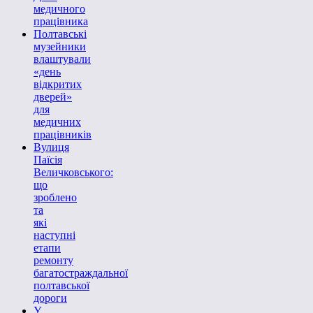
медичного
працівника
Полтавські
музейники
влаштували
«день
відкритих
дверей»
для
медичних
працівників
Вулиця
Паїсія
Величковського:
що
зроблено
та
які
наступні
етапи
ремонту
багатостраждальної
полтавської
дороги
У