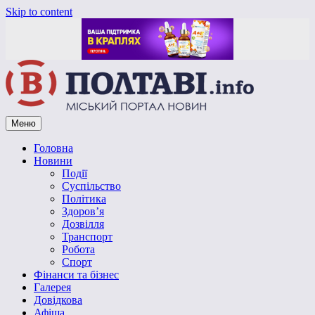
Skip to content
Меню
Vpoltave.info
Полтавський портал новин
Головна
Новини
Події
Суспільство
Політика
Здоров’я
Дозвілля
Транспорт
Робота
Спорт
Фінанси та бізнес
Галерея
Довідкова
Афіша