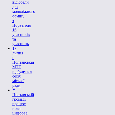
відібрали
для
молодіжного
обміну
з
Норвегією
16
учасників
та
учасниць
17
липня
в
Полтавській
МТГ
відбудеться
сесія
міської
ради
У
Полтавській
громаді
працює
нова
цифрова