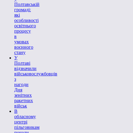
Полтавській
громаді:
які
особливості
освітнього
процесу
в
умовах
воєнного
стану
У
Полтаві
відзначили
військовослужбовців
з
нагоди
Дня
зенітних
ракетних
військ
В
обласному
центрі
пільговикам
почали