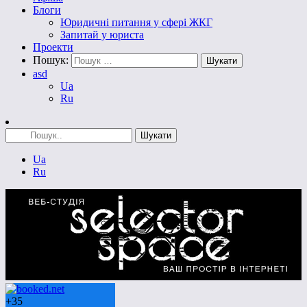
Блоги
Юридичні питання у сфері ЖКГ
Запитай у юриста
Проекти
Пошук:
asd
Ua
Ru
Ua
Ru
+
35