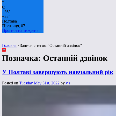
°
C
+
36°
+
22°
Полтава
П’ятниця, 07
Прогноз на тиждень
Головна
›
Записи с тегом "Останній дзвінок"
Позначка:
Останній дзвінок
У Полтаві завершують навчальний рік
Posted on
Tuesday May 31st, 2022
by
v.s