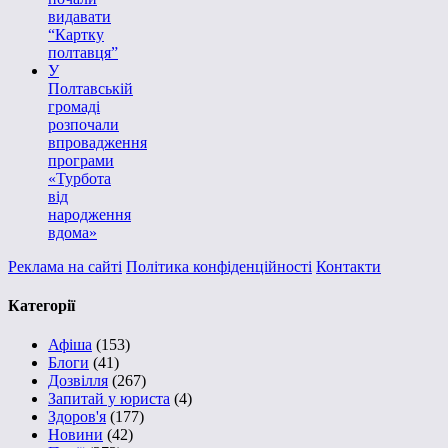
видавати
“Картку
полтавця”
У
Полтавській
громаді
розпочали
впровадження
програми
«Турбота
від
народження
вдома»
Реклама на сайті
Політика конфіденційності
Контакти
Категорії
Афіша
(153)
Блоги
(41)
Дозвілля
(267)
Запитай у юриста
(4)
Здоров'я
(177)
Новини
(42)