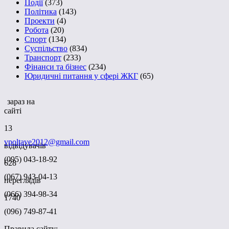
Події
(373)
Політика
(143)
Проекти
(4)
Робота
(20)
Спорт
(134)
Суспільство
(834)
Транспорт
(233)
Фінанси та бізнес
(234)
Юридичні питання у сфері ЖКГ
(65)
зараз на
сайті
13
vpoltave2012@gmail.com
відвідувачів
(095) 043-18-92
628
(067) 943-04-13
переглядів
(066) 394-98-34
1740
(096) 749-87-41
Правила сайту: