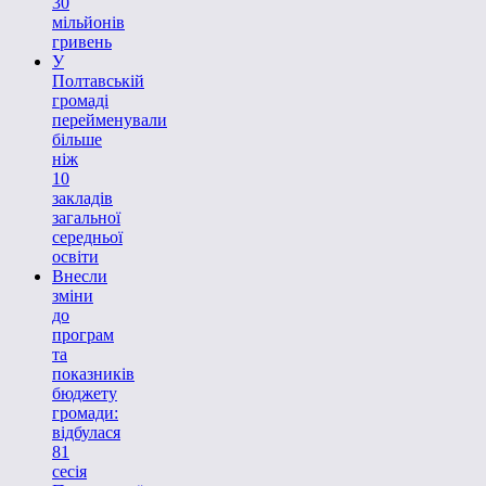
30
мільйонів
гривень
У
Полтавській
громаді
перейменували
більше
ніж
10
закладів
загальної
середньої
освіти
Внесли
зміни
до
програм
та
показників
бюджету
громади:
відбулася
81
сесія