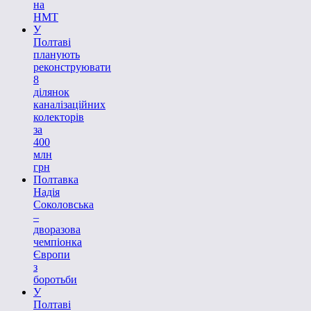
на
НМТ
У
Полтаві
планують
реконструювати
8
ділянок
каналізаційних
колекторів
за
400
млн
грн
Полтавка
Надія
Соколовська
–
дворазова
чемпіонка
Європи
з
боротьби
У
Полтаві