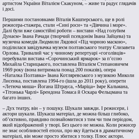
артистом України Віталієм Скакуном, – живе та радує глядачів
і досі.
Першими постановками Віталія Кашперського, ще в ролі
режисера-стажера, стали «Сині роси» та «Дівчина і море».
Далі були вже самостійні роботи – вистави «Над голубим
Дунаєм» Івана Рачади (творчий псевдонім Івана Зайцева) та
музична комедія Людмили Лядової «Під чорною маскою»,
поділилася завідувачка музеєм полтавського театру Єлизавета
Орлова. Тривалий час у чинному репертуарі «гоголівців»
перебували вистава «Сорочинський ярмарок» за п’єсою
Михайла Старицького, поставлена Віталієм Степановичем
1969 року (вона витримала понад 200 показів), опера
«Наталка Полтавка» Івана Котляревського з музикою Миколи
Лисенка, поставлена 1994-го (ішла до 2011 року), оперети
«Летюча миша» Йогана Штрауса, «Маріца» Імре Кальмана,
«Тітонька Чарлі» Брендона Томаса й Оскара Фельцмана та
багато інших.
– Дух театру, він – у пошуку. Шукали завжди. І режисери, і
актори шукали. Шукаєш матеріал, де можна більш глибоко,
об’єктивно, правдиво познайомитися з тим чи тим періодом,
який відображений у творі. Без цього не можна. Коли режисер
не знає особливостей епохи, про яку йдеться в драматичному
матеріалі, він може просто збитися з толку. Плюс актори.