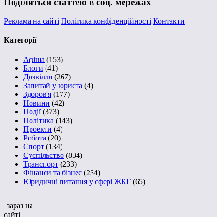
Поділиться статтею в соц. мережах
Реклама на сайті
Політика конфіденційності
Контакти
Категорії
Афіша
(153)
Блоги
(41)
Дозвілля
(267)
Запитай у юриста
(4)
Здоров'я
(177)
Новини
(42)
Події
(373)
Політика
(143)
Проекти
(4)
Робота
(20)
Спорт
(134)
Суспільство
(834)
Транспорт
(233)
Фінанси та бізнес
(234)
Юридичні питання у сфері ЖКГ
(65)
зараз на
сайті