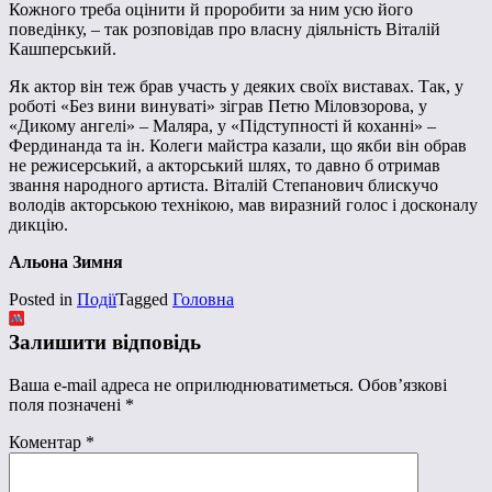
Кожного треба оцінити й проробити за ним усю його
поведінку, – так розповідав про власну діяльність Віталій
Кашперський.
Як актор він теж брав участь у деяких своїх виставах. Так, у
роботі «Без вини винуваті» зіграв Петю Міловзорова, у
«Дикому ангелі» – Маляра, у «Підступності й коханні» –
Фердинанда та ін. Колеги майстра казали, що якби він обрав
не режисерський, а акторський шлях, то давно б отримав
звання народного артиста. Віталій Степанович блискучо
володів акторською технікою, мав виразний голос і досконалу
дикцію.
Альона Зимня
Posted in
Події
Tagged
Головна
Залишити відповідь
Ваша e-mail адреса не оприлюднюватиметься.
Обов’язкові
поля позначені
*
Коментар
*