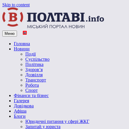
Skip to content
Меню
Vpoltave.info
Полтавський портал новин
Головна
Новини
Події
Суспільство
Політика
Здоров’я
Дозвілля
Транспорт
Робота
Спорт
Фінанси та бізнес
Галерея
Довідкова
Афіша
Блоги
Юридичні питання у сфері ЖКГ
Запитай у юриста