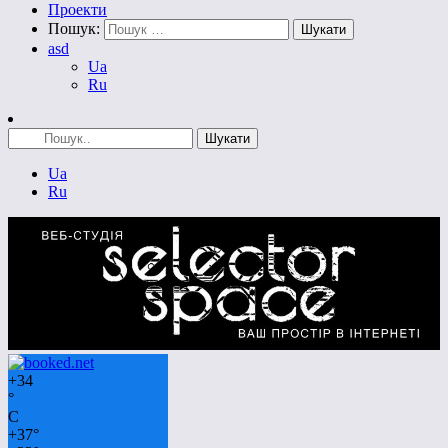
Проекти
Пошук:
asd
Ua
Ru
Ua
Ru
+
34
°
C
+
37°