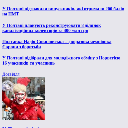
У Полтаві відзначили випускників, які отримали 200 балів
на НМТ
У Полтаві планують реконструювати 8 ділянок
каналізаційних колекторів за 400 млн грн
Полтавка Надія Соколовська – дворазова чемпіонка
Європи з боротьби
У Полтаві відібрали для молодіжного обміну з Норвегією
16 учасників та учасниць
Дозвілля