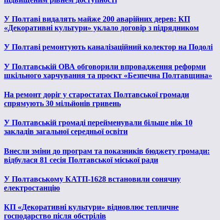
У Полтаві видалять майже 200 аварійних дерев: КП
«Декоративні культури» уклало договір з підрядником
У Полтаві ремонтують каналізаційний колектор на Подолі
У Полтавській ОВА обговорили впровадження реформи
шкільного харчування та проєкт «Безпечна Полтавщина»
На ремонт доріг у старостатах Полтавської громади
спрямують 30 мільйонів гривень
У Полтавській громаді перейменували більше ніж 10
закладів загальної середньої освіти
Внесли зміни до програм та показників бюджету громади:
відбулася 81 сесія Полтавської міської ради
У Полтавському КАТП-1628 встановили сонячну
електростанцію
КП «Декоративні культури» відновлює тепличне
господарство після обстрілів