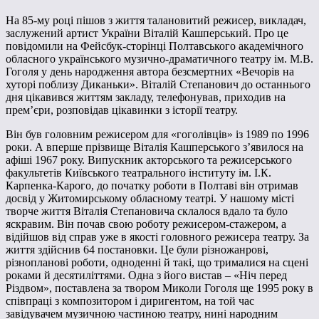
На 85-му році пішов з життя талановитий режисер, викладач,
заслужений артист України Віталій Кашперський. Про це
повідомили на Фейсбук-сторінці Полтавського академічного
обласного українського музично-драматичного театру ім. М.В.
Гоголя у день народження автора безсмертних «Вечорів на
хуторі поблизу Диканьки». Віталій Степанович до останнього
дня цікавився життям закладу, телефонував, приходив на
прем’єри, розповідав цікавинки з історії театру.
Він був головним режисером для «гоголівців» із 1989 по 1996
роки. А вперше прізвище Віталія Кашперського з’явилося на
афіші 1967 року. Випускник акторського та режисерського
факультетів Київського театрального інституту ім. І.К.
Карпенка-Карого, до початку роботи в Полтаві він отримав
досвід у Житомирському обласному театрі. У нашому місті
творче життя Віталія Степановича склалося вдало та було
яскравим. Він почав свою роботу режисером-стажером, а
відійшов від справ уже в якості головного режисера театру. За
життя здійснив 64 постановки. Це були різножанрові,
різнопланові роботи, одноденні й такі, що трималися на сцені
роками й десятиліттями. Одна з його вистав – «Ніч перед
Різдвом», поставлена за твором Миколи Гоголя ще 1995 року в
співпраці з композитором і диригентом, на той час
завідувачем музичною частиною театру, нині народним