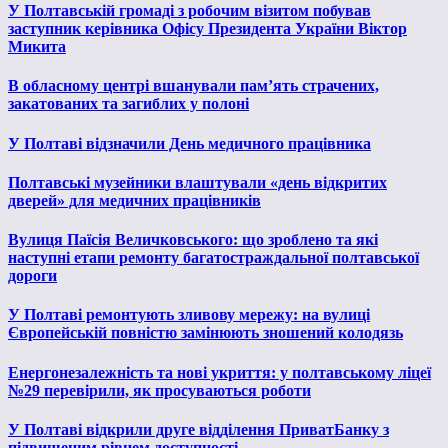
У Полтавській громаді з робочим візитом побував
заступник керівника Офісу Президента України Віктор
Микита
В обласному центрі вшанували пам’ять страчених,
закатованих та загиблих у полоні
У Полтаві відзначили День медичного працівника
Полтавські музейники влаштували «день відкритих
дверей» для медичних працівників
Вулиця Паїсія Величковського: що зроблено та які
наступні етапи ремонту багатостраждальної полтавської
дороги
У Полтаві ремонтують зливову мережу: на вулиці
Європейській повністю замінюють зношений колодязь
Енергонезалежність та нові укриття: у полтавському ліцеї
№29 перевірили, як просуваються роботи
У Полтаві відкрили друге відділення ПриватБанку з
підвищеним рівнем доступності