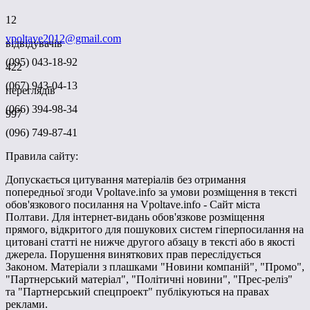
12
vpoltave2012@gmail.com
відвідувачів
(095) 043-18-92
422
(067) 943-04-13
переглядів
(066) 394-98-34
997
(096) 749-87-41
Правила сайту:
Допускається цитування матеріалів без отримання
попередньої згоди Vpoltave.info за умови розміщення в тексті
обов'язкового посилання на Vpoltave.info - Сайт міста
Полтави. Для інтернет-видань обов'язкове розміщення
прямого, відкритого для пошукових систем гіперпосилання на
цитовані статті не нижче другого абзацу в тексті або в якості
джерела. Порушення виняткових прав переслідується
Законом. Матеріали з плашками "Новини компаній", "Промо",
"Партнерський матеріал", "Політичні новини", "Прес-реліз"
та "Партнерський спецпроект" публікуються на правах
реклами.