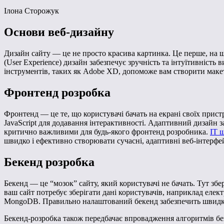
Ілона Сторожук
Основи веб-дизайну
Дизайн сайту — це не просто красива картинка. Це перше, на що
(User Experience) дизайн забезпечує зручність та інтуїтивність
інструментів, таких як Adobe XD, допоможе вам створити макет
Фронтенд розробка
Фронтенд — це те, що користувачі бачать на екрані своїх прис
JavaScript для додавання інтерактивності. Адаптивний дизайн з
критично важливими для будь-якого фронтенд розробника.
IT 
швидко і ефективно створювати сучасні, адаптивні веб-інтерфе
Бекенд розробка
Бекенд — це “мозок” сайту, який користувачі не бачать. Тут збе
ваш сайт потребує зберігати дані користувачів, наприклад елек
MongoDB. Правильно налаштований бекенд забезпечить швидкіс
Бекенд-розробка також передбачає впровадження алгоритмів без