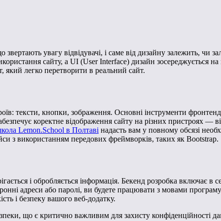
 звертають увагу відвідувачі, і саме від дизайну залежить, чи 
 використання сайту, а UI (User Interface) дизайн зосереджується
, який легко перетворити в реальний сайт.
троїв: тексти, кнопки, зображення. Основні інструменти фронтенд
абезпечує коректне відображення сайту на різних пристроях — ві
школа Lemon.School в Полтаві
надасть вам у повному обсязі необх
йси з використанням передових фреймворків, таких як Bootstrap.
рігається і обробляється інформація. Бекенд розробка включає в 
тронні адреси або паролі, ви будете працювати з мовами програму
ть і безпеку вашого веб-додатку.
пеки, що є критично важливим для захисту конфіденційності дани