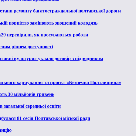
 етапи ремонту багатостраждальної полтавської дороги
ькій повністю замінюють зношений колодязь
№29 перевірили, як просуваються роботи
еним рівнем доступності
тивні культури» уклало договір з підрядником
льного харчування та проєкт «Безпечна Полтавщина»
ють 30 мільйонів гривень
 загальної середньої освіти
булася 81 сесія Полтавської міської ради
анцію