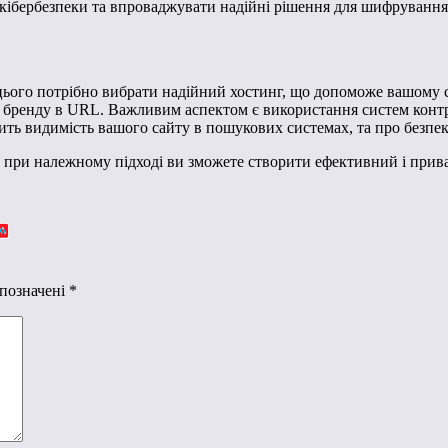
кібербезпеки та впроваджувати надійні рішення для шифрування, 
 цього потрібно вибрати надійний хостинг, що допоможе вашому с
о бренду в URL. Важливим аспектом є використання систем контро
ить видимість вашого сайту в пошукових системах, та про безпек
ле при належному підході ви зможете створити ефективний і при
 позначені
*