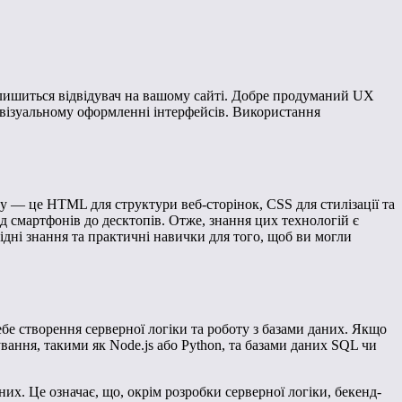
залишиться відвідувач на вашому сайті. Добре продуманий UX
 на візуальному оформленні інтерфейсів. Використання
у — це HTML для структури веб-сторінок, CSS для стилізації та
д смартфонів до десктопів. Отже, знання цих технологій є
ідні знання та практичні навички для того, щоб ви могли
себе створення серверної логіки та роботу з базами даних. Якщо
вання, такими як Node.js або Python, та базами даних SQL чи
х. Це означає, що, окрім розробки серверної логіки, бекенд-