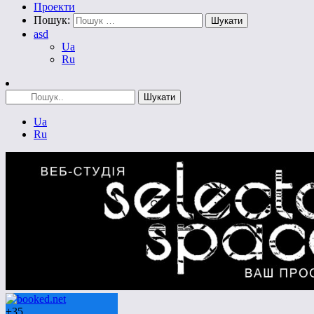
Проекти
Пошук:
asd
Ua
Ru
Ua
Ru
+
35