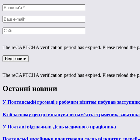
The reCAPTCHA verification period has expired. Please reload the p
The reCAPTCHA verification period has expired. Please reload the p
Останні новини
У Полтавській громаді з робочим візитом побував заступни
В обласному центрі вшанували пам’ять страчених, закатован
У Полтаві відзначили День медичного працівника
Полтавські музейники влаштували «день відкритих дверей»