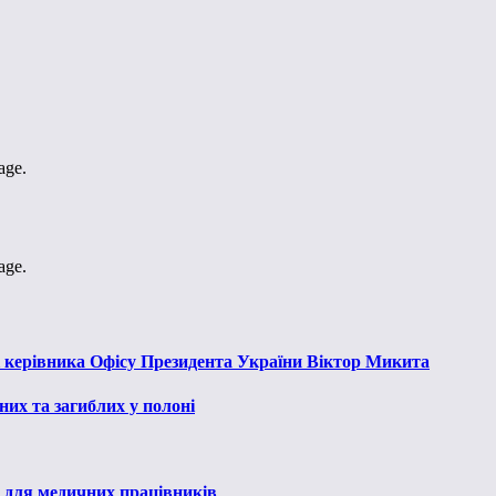
age.
age.
к керівника Офісу Президента України Віктор Микита
их та загиблих у полоні
 для медичних працівників