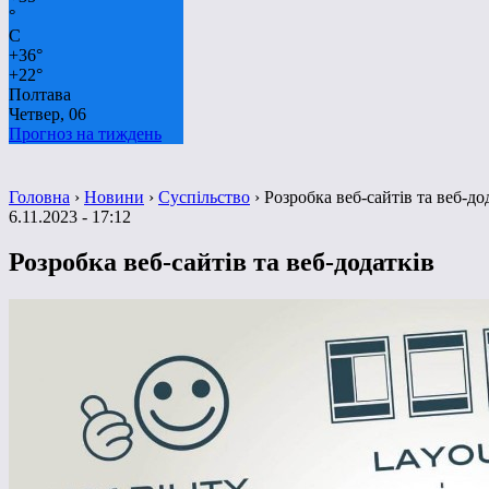
°
C
+
36°
+
22°
Полтава
Четвер, 06
Прогноз на тиждень
Головна
›
Новини
›
Суспільство
›
Розробка веб-сайтів та веб-до
6.11.2023 - 17:12
Розробка веб-сайтів та веб-додатків