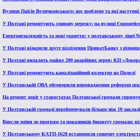
Вулиця Паїсія Величковського: що зроблено та які наступні
У Полтаві ремонтують зливову мережу: на вулиці Європейс
Енергонезалежність та нові укриття: у полтавському ліцеї 
У Полтаві відкрили друге відділення ПриватБанку з підвищ
У Полтаві видалять майже 200 аварійних дерев: КП «Декора
У Полтаві ремонтують каналізаційний колектор на Подолі
У Полтавській ОВА обговорили впровадження реформи шкі
На ремонт доріг у старостатах Полтавської громади спряму
У Полтавській громаді перейменували більше ніж 10 закладів
Внесли зміни до програм та показників бюджету громади: від
У Полтавському КАТП-1628 встановили сонячну електрост