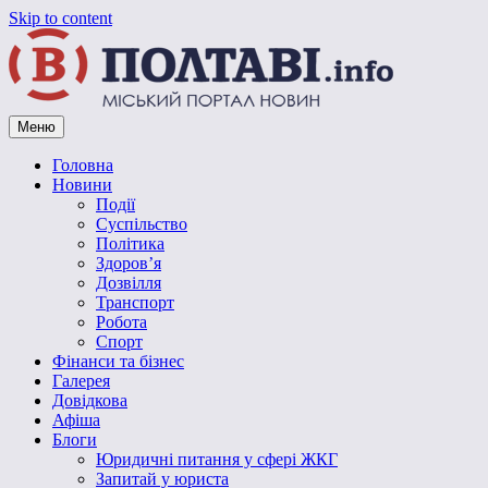
Skip to content
Меню
Vpoltave.info
Полтавський портал новин
Головна
Новини
Події
Суспільство
Політика
Здоров’я
Дозвілля
Транспорт
Робота
Спорт
Фінанси та бізнес
Галерея
Довідкова
Афіша
Блоги
Юридичні питання у сфері ЖКГ
Запитай у юриста