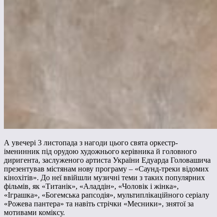
А увечері 3 листопада з нагоди цього свята оркестр-
іменинник під орудою художнього керівника й головного
диригента, заслуженого артиста України Едуарда Головашича
презентував містянам нову програму – «Саунд-треки відомих
кінохітів». До неї ввійшли музичні теми з таких популярних
фільмів, як «Титанік», «Аладдін», «Чоловік і жінка»,
«Іграшка», «Богемська рапсодія», мультиплікаційного серіалу
«Рожева пантера» та навіть стрічки «Месники», знятої за
мотивами коміксу.