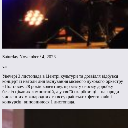
Saturday November / 4, 2023
v.s
Увечері 3 листопада в Центрі культури та дозвілля відбувся
концерт із нагоди дня заснування міського духового оркестру
«Полтава». 28 років колективу, що має у своєму доробку
безліч цікавих композицій, а у своїй скарбничці – нагороди
численних міжнародних та всеукраїнських фестивалів і
конкурсів, виповнилося 1 листопада.