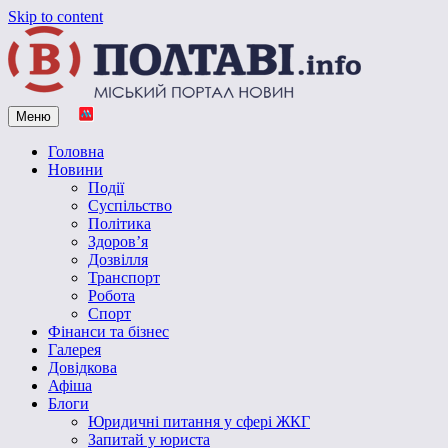
Skip to content
Меню
Vpoltave.info
Полтавський портал новин
Головна
Новини
Події
Суспільство
Політика
Здоров’я
Дозвілля
Транспорт
Робота
Спорт
Фінанси та бізнес
Галерея
Довідкова
Афіша
Блоги
Юридичні питання у сфері ЖКГ
Запитай у юриста