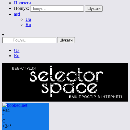
Проекти
Пошук:
asd
Ua
Ru
Ua
Ru
+
34
°
C
+
34°