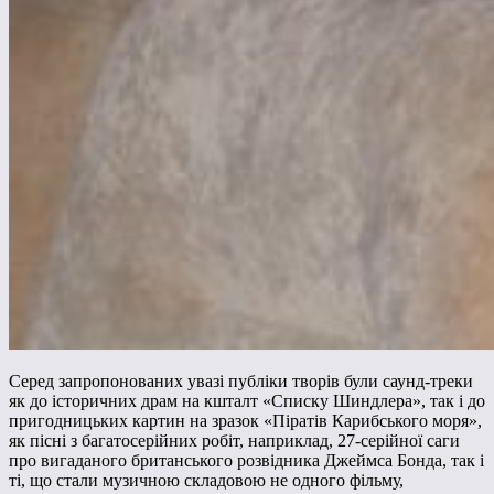
Серед запропонованих увазі публіки творів були саунд-треки
як до історичних драм на кшталт «Списку Шиндлера», так і до
пригодницьких картин на зразок «Піратів Карибського моря»,
як пісні з багатосерійних робіт, наприклад, 27-серійної саги
про вигаданого британського розвідника Джеймса Бонда, так і
ті, що стали музичною складовою не одного фільму,