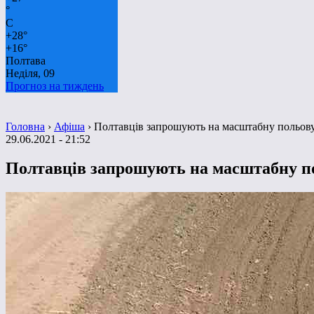
°
C
+
28°
+
16°
Полтава
Неділя, 09
Прогноз на тиждень
Головна
›
Афіша
›
Полтавців запрошують на масштабну польов
29.06.2021 - 21:52
Полтавців запрошують на масштабну п