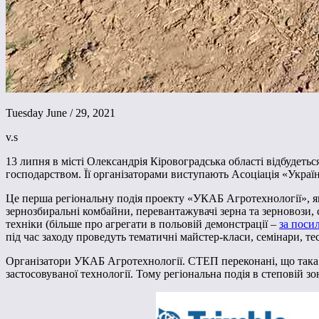
Tuesday June / 29, 2021
v.s
13 липня в місті Олександрія Кіровоградська області відбудеть
господарством. Її організаторами виступають Асоціація «Украї
Це перша регіональну подія проекту «УКАБ Агротехнології», яка
зернозбиральні комбайни, перевантажувачі зерна та зерновози, 
техніки (більше про агрегати в польовій демонстрації –
за поси
під час заходу проведуть тематичні майстер-класи, семінари, те
Організатори УКАБ Агротехнології. СТЕП переконані, що така д
застосовуваної технології. Тому регіональна подія в степовій з