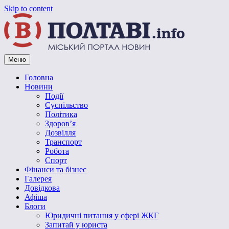
Skip to content
Меню
Vpoltave.info
Полтавський портал новин
Головна
Новини
Події
Суспільство
Політика
Здоров’я
Дозвілля
Транспорт
Робота
Спорт
Фінанси та бізнес
Галерея
Довідкова
Афіша
Блоги
Юридичні питання у сфері ЖКГ
Запитай у юриста