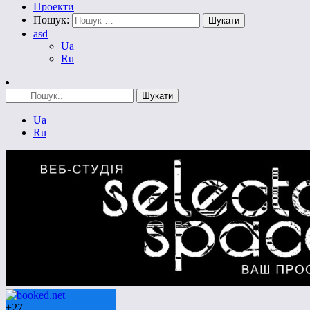
Проекти
Пошук:
asd
Ua
Ru
Ua
Ru
+
27