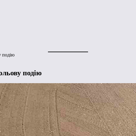
у подію
ольову подію