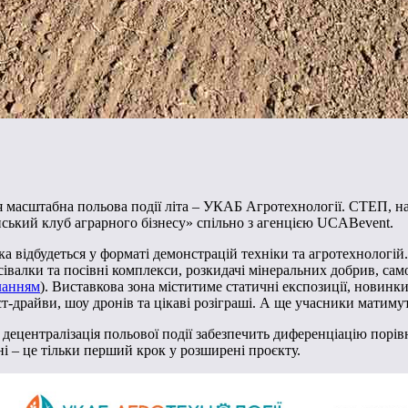
ся масштабна польова події літа – УКАБ Агротехнології. СТЕП, на
нський клуб аграрного бізнесу» спільно з агенцією UCABevent.
 відбудеться у форматі демонстрацій техніки та агротехнологій. 
сівалки та посівні комплекси, розкидачі мінеральних добрив, само
ланням
). Виставкова зона міститиме статичні експозиції, новинки
ст-драйви, шоу дронів та цікаві розіграші. А ще учасники матиму
ецентралізація польової події забезпечить диференціацію порівн
оні – це тільки перший крок у розширені проєкту.