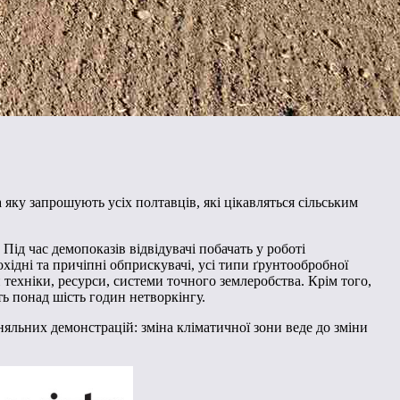
 яку запрошують усіх полтавців, які цікавляться сільським
Під час демопоказів відвідувачі побачать у роботі
хідні та причіпні обприскувачі, усі типи ґрунтообробної
 техніки, ресурси, системи точного землеробства. Крім того,
ть понад шість годин нетворкінгу.
яльних демонстрацій: зміна кліматичної зони веде до зміни