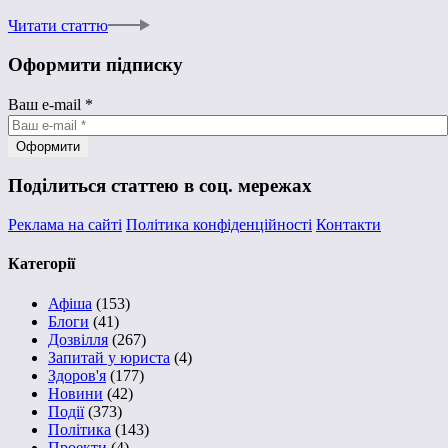
Читати статтю
Оформити підписку
Ваш e-mail
*
Поділиться статтею в соц. мережах
Реклама на сайті
Політика конфіденційності
Контакти
Категорії
Афіша
(153)
Блоги
(41)
Дозвілля
(267)
Запитай у юриста
(4)
Здоров'я
(177)
Новини
(42)
Події
(373)
Політика
(143)
Проекти
(4)