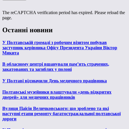
The reCAPTCHA verification period has expired. Please reload the
page.
Останні новини
У Полтавській громаді з робочим візитом побував
заступник керівника Офісу Президента України Віктор
Микита
В обласному центрі вшанували пам’ять страчених,
закатованих та загиблих у полоні
У Полтаві відзначили День медичного працівника
Полтавські музейники влаштували «день відкритих
дверей» для медичних працівників
Вулиця Паїсія Величковського: що зроблено та які
наступні етапи ремонту багатостраждальної полтавської
дороги