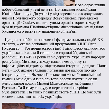
Його образ втілив
добре обізнаний у темі депутат Полтавської міської ради
Юліан Матвійчук. До участі у відтворенні також долучилися
члени Полтавського осередку Всеукраїнської громадської
організації «Сокіл», яка виступила організатором заходу й
була підтримана Північно-східним міжрегіональним відділом
Українського інституту національної пам’яті.
– Це одна з найбільш знакових і фундаментальних подій ХХ
століття, – сказав регіональний представник УІНП Олег
Пустовгар. – Усе починається з ідеї. І цією ідеєю надихнулася
українська еліта, яка й створила в горнилі Української
революції 1917-1921 років свою державу, Українську народну
республіку. Ми цьому заходу надали методичну та
інформаційну підтримку, підготували історичні довідки. Наша
мета – щоб якомога більше полтавців довідалося про цю
історичну подію. Як член Полтавської міської топонімічної
комісії я маю одним із пріоритетів роботи взяття на облік
меморіальної дошки Миколі Міхновському на будинку
Русових. Та й саму споруду в перспективі потрібно
музеїфікувати. На таких позиціях стоїть УІНП. Це має бути
місцем паломництва всіх українців.