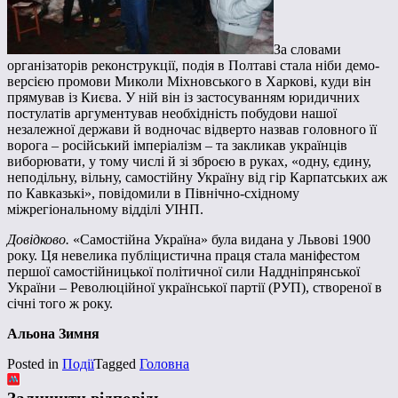
За словами
організаторів реконструкції, подія в Полтаві стала ніби демо-
версією промови Миколи Міхновського в Харкові, куди він
прямував із Києва. У ній він із застосуванням юридичних
постулатів аргументував необхідність побудови нашої
незалежної держави й водночас відверто назвав головного її
ворога – російський імперіалізм – та закликав українців
виборювати, у тому числі й зі зброєю в руках, «одну, єдину,
неподільну, вільну, самостійну Україну від гір Карпатських аж
по Кавказькі», повідомили в Північно-східному
міжрегіональному відділі УІНП.
Довідково.
«Самостійна Україна» була видана у Львові 1900
року. Ця невелика публіцистична праця стала маніфестом
першої самостійницької політичної сили Наддніпрянської
України – Революційної української партії (РУП), створеної в
січні того ж року.
Альона Зимня
Posted in
Події
Tagged
Головна