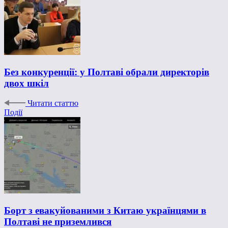
Без конкуренції: у Полтаві обрали директорів
двох шкіл
Читати статтю
Події
Борт з евакуйованими з Китаю українцями в
Полтаві не приземлився