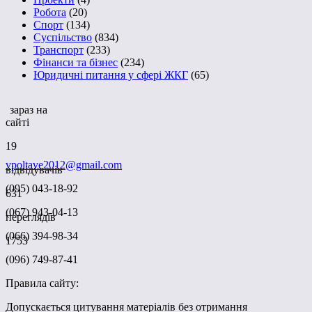
Робота
(20)
Спорт
(134)
Суспільство
(834)
Транспорт
(233)
Фінанси та бізнес
(234)
Юридичні питання у сфері ЖКГ
(65)
зараз на
сайті
19
vpoltave2012@gmail.com
відвідувачів
(095) 043-18-92
631
(067) 943-04-13
переглядів
(066) 394-98-34
1753
(096) 749-87-41
Правила сайту:
Допускається цитування матеріалів без отримання