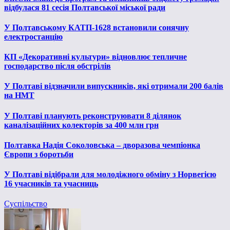
відбулася 81 сесія Полтавської міської ради
У Полтавському КАТП-1628 встановили сонячну
електростанцію
КП «Декоративні культури» відновлює тепличне
господарство після обстрілів
У Полтаві відзначили випускників, які отримали 200 балів
на НМТ
У Полтаві планують реконструювати 8 ділянок
каналізаційних колекторів за 400 млн грн
Полтавка Надія Соколовська – дворазова чемпіонка
Європи з боротьби
У Полтаві відібрали для молодіжного обміну з Норвегією
16 учасників та учасниць
Суспільство