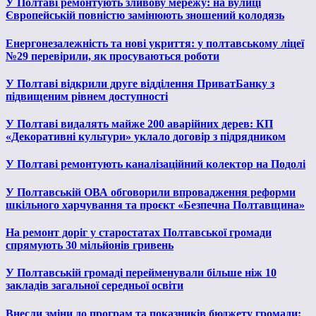
У Полтаві ремонтують зливову мережу: на вулиці
Європейській повністю замінюють зношений колодязь
Енергонезалежність та нові укриття: у полтавському ліцеї
№29 перевірили, як просуваються роботи
У Полтаві відкрили друге відділення ПриватБанку з
підвищеним рівнем доступності
У Полтаві видалять майже 200 аварійних дерев: КП
«Декоративні культури» уклало договір з підрядником
У Полтаві ремонтують каналізаційний колектор на Подолі
У Полтавській ОВА обговорили впровадження реформи
шкільного харчування та проєкт «Безпечна Полтавщина»
На ремонт доріг у старостатах Полтавської громади
спрямують 30 мільйонів гривень
У Полтавській громаді перейменували більше ніж 10
закладів загальної середньої освіти
Внесли зміни до програм та показників бюджету громади: