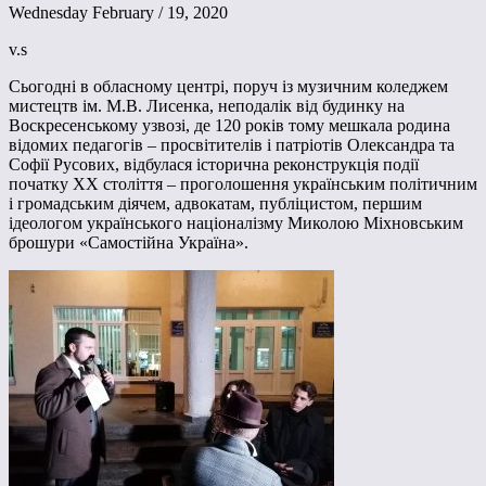
Wednesday February / 19, 2020
v.s
Сьогодні в обласному центрі, поруч із музичним коледжем
мистецтв ім. М.В. Лисенка, неподалік від будинку на
Воскресенському узвозі, де 120 років тому мешкала родина
відомих педагогів – просвітителів і патріотів Олександра та
Софії Русових, відбулася історична реконструкція події
початку ХХ століття – проголошення українським політичним
і громадським діячем, адвокатам, публіцистом, першим
ідеологом українського націоналізму Миколою Міхновським
брошури «Самостійна Україна».