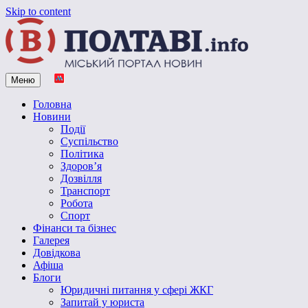
Skip to content
Меню
Vpoltave.info
Полтавський портал новин
Головна
Новини
Події
Суспільство
Політика
Здоров’я
Дозвілля
Транспорт
Робота
Спорт
Фінанси та бізнес
Галерея
Довідкова
Афіша
Блоги
Юридичні питання у сфері ЖКГ
Запитай у юриста