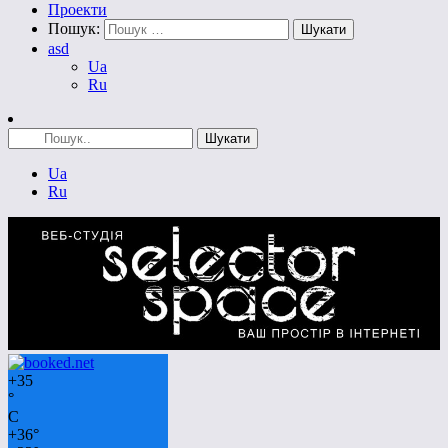
Проекти
Пошук:
asd
Ua
Ru
Ua
Ru
+
35
°
C
+
36°