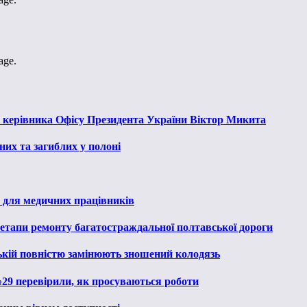
age.
к керівника Офісу Президента України Віктор Микита
их та загиблих у полоні
 для медичних працівників
 етапи ремонту багатостраждальної полтавської дороги
ькій повністю замінюють зношений колодязь
№29 перевірили, як просуваються роботи