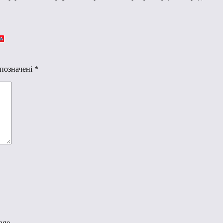
 позначені
*
age.