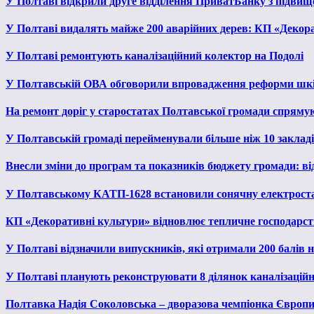
У Полтаві відкрили друге відділення ПриватБанку з підвищ
У Полтаві видалять майже 200 аварійних дерев: КП «Декора
У Полтаві ремонтують каналізаційний колектор на Подолі
У Полтавській ОВА обговорили впровадження реформи шкі
На ремонт доріг у старостатах Полтавської громади спряму
У Полтавській громаді перейменували більше ніж 10 закладів
Внесли зміни до програм та показників бюджету громади: від
У Полтавському КАТП-1628 встановили сонячну електрост
КП «Декоративні культури» відновлює тепличне господарств
У Полтаві відзначили випускників, які отримали 200 балів
У Полтаві планують реконструювати 8 ділянок каналізаційн
Полтавка Надія Соколовська – дворазова чемпіонка Європи