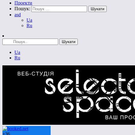
Проекти
Пошук:
asd
Ua
Ru
Ua
Ru
+
36