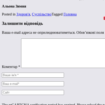
Альона Зимня
Posted in
Здоров'я
,
Суспільство
Tagged
Головна
Залишити відповідь
Ваша e-mail адреса не оприлюднюватиметься.
Обов’язкові поля
Коментар
*
The reCAPTCHA verification period has expired. Please reload the p