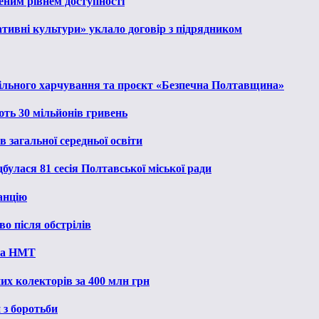
еним рівнем доступності
тивні культури» уклало договір з підрядником
льного харчування та проєкт «Безпечна Полтавщина»
ють 30 мільйонів гривень
 загальної середньої освіти
булася 81 сесія Полтавської міської ради
анцію
о після обстрілів
 на НМТ
их колекторів за 400 млн грн
 з боротьби