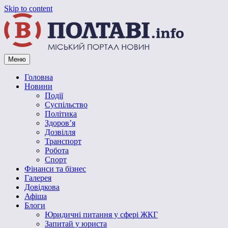
Skip to content
Меню
Vpoltave.info
Полтавський портал новин
Головна
Новини
Події
Суспільство
Політика
Здоров’я
Дозвілля
Транспорт
Робота
Спорт
Фінанси та бізнес
Галерея
Довідкова
Афіша
Блоги
Юридичні питання у сфері ЖКГ
Запитай у юриста