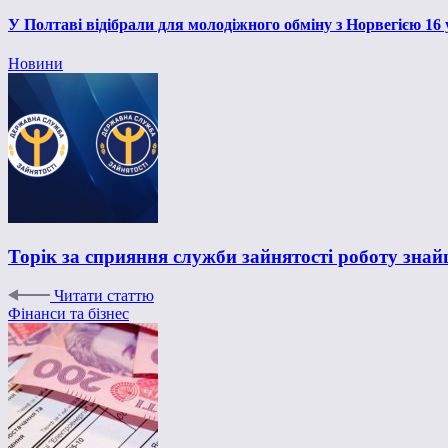
У Полтаві відібрали для молодіжного обміну з Норвегією 16
Новини
Торік за сприяння служби зайнятості роботу знай
Читати статтю
Фінанси та бізнес