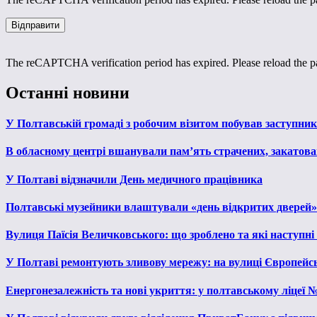
The reCAPTCHA verification period has expired. Please reload the p
Останні новини
У Полтавській громаді з робочим візитом побував заступни
В обласному центрі вшанували пам’ять страчених, закатован
У Полтаві відзначили День медичного працівника
Полтавські музейники влаштували «день відкритих дверей»
Вулиця Паїсія Величковського: що зроблено та які наступні
У Полтаві ремонтують зливову мережу: на вулиці Європейс
Енергонезалежність та нові укриття: у полтавському ліцеї 