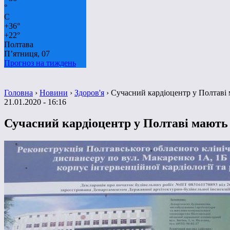
°
C
+
36°
+
22°
Полтава
П’ятниця, 07
Прогноз на тиждень
Головна
›
Новини
›
Здоров'я
›
Сучасний кардіоцентр у Полтаві 
21.01.2020 - 16:16
Сучасний кардіоцентр у Полтаві мають 