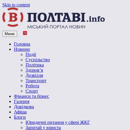
Skip to content
Меню
Vpoltave.info
Полтавський портал новин
Головна
Новини
Події
Суспільство
Політика
Здоров’я
Дозвілля
Транспорт
Робота
Спорт
Фінанси та бізнес
Галерея
Довідкова
Афіша
Блоги
Юридичні питання у сфері ЖКГ
Запитай у юриста