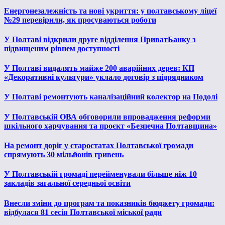
Енергонезалежність та нові укриття: у полтавському ліцеї
№29 перевірили, як просуваються роботи
У Полтаві відкрили друге відділення ПриватБанку з
підвищеним рівнем доступності
У Полтаві видалять майже 200 аварійних дерев: КП
«Декоративні культури» уклало договір з підрядником
У Полтаві ремонтують каналізаційний колектор на Подолі
У Полтавській ОВА обговорили впровадження реформи
шкільного харчування та проєкт «Безпечна Полтавщина»
На ремонт доріг у старостатах Полтавської громади
спрямують 30 мільйонів гривень
У Полтавській громаді перейменували більше ніж 10
закладів загальної середньої освіти
Внесли зміни до програм та показників бюджету громади:
відбулася 81 сесія Полтавської міської ради