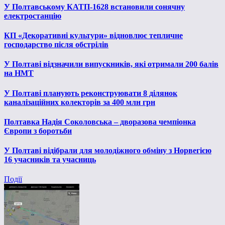
У Полтавському КАТП-1628 встановили сонячну
електростанцію
КП «Декоративні культури» відновлює тепличне
господарство після обстрілів
У Полтаві відзначили випускників, які отримали 200 балів
на НМТ
У Полтаві планують реконструювати 8 ділянок
каналізаційних колекторів за 400 млн грн
Полтавка Надія Соколовська – дворазова чемпіонка
Європи з боротьби
У Полтаві відібрали для молодіжного обміну з Норвегією
16 учасників та учасниць
Події