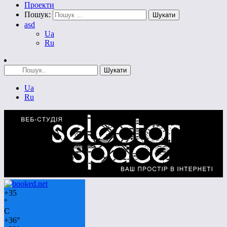
Проекти
Пошук:
asd
Ua
Ru
Ua
Ru
+
35
°
C
+
36°