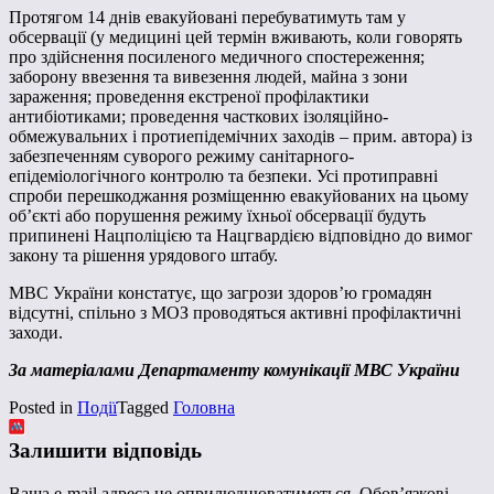
Протягом 14 днів евакуйовані перебуватимуть там у
обсервації (у медицині цей термін вживають, коли говорять
про здійснення посиленого медичного спостереження;
заборону ввезення та вивезення людей, майна з зони
зараження; проведення екстреної профілактики
антибіотиками; проведення часткових ізоляційно-
обмежувальних і протиепідемічних заходів – прим. автора) із
забезпеченням суворого режиму санітарного-
епідеміологічного контролю та безпеки. Усі протиправні
спроби перешкоджання розміщенню евакуйованих на цьому
об’єкті або порушення режиму їхньої обсервації будуть
припинені Нацполіцією та Нацгвардією відповідно до вимог
закону та рішення урядового штабу.
МВС України констатує, що загрози здоров’ю громадян
відсутні, спільно з МОЗ проводяться активні профілактичні
заходи.
За матеріалами Департаменту комунікації МВС України
Posted in
Події
Tagged
Головна
Залишити відповідь
Ваша e-mail адреса не оприлюднюватиметься.
Обов’язкові