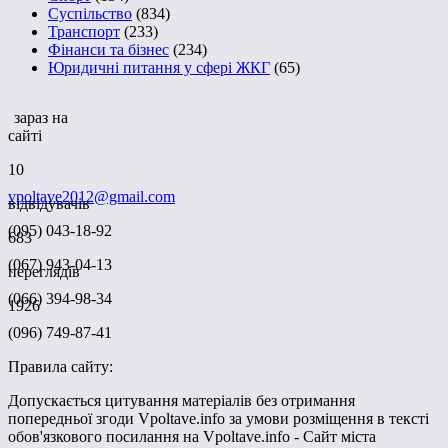
Суспільство
(834)
Транспорт
(233)
Фінанси та бізнес
(234)
Юридичні питання у сфері ЖКГ
(65)
зараз на
сайті
10
vpoltave2012@gmail.com
відвідувачів
(095) 043-18-92
683
(067) 943-04-13
переглядів
(066) 394-98-34
1926
(096) 749-87-41
Правила сайту:
Допускається цитування матеріалів без отримання
попередньої згоди Vpoltave.info за умови розміщення в тексті
обов'язкового посилання на Vpoltave.info - Сайт міста