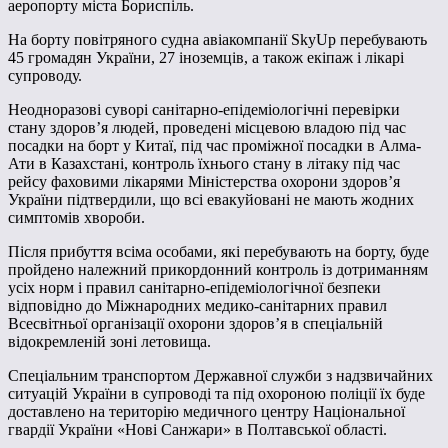
аеропорту міста Бориспіль.
На борту повітряного судна авіакомпанії SkyUp перебувають
45 громадян України, 27 іноземців, а також екіпаж і лікарі
супроводу.
Неодноразові суворі санітарно-епідеміологічні перевірки
стану здоров’я людей, проведені місцевою владою під час
посадки на борт у Китаї, під час проміжної посадки в Алма-
Ати в Казахстані, контроль їхнього стану в літаку під час
рейсу фаховими лікарями Міністерства охорони здоров’я
України підтвердили, що всі евакуйовані не мають жодних
симптомів хвороби.
Після прибуття всіма особами, які перебувають на борту, буде
пройдено належний прикордонний контроль із дотриманням
усіх норм і правил санітарно-епідеміологічної безпеки
відповідно до Міжнародних медико-санітарних правил
Всесвітньої організації охорони здоров’я в спеціальній
відокремленій зоні летовища.
Спеціальним транспортом Державної служби з надзвичайних
ситуацій України в супроводі та під охороною поліції їх буде
доставлено на територію медичного центру Національної
гвардії України «Нові Санжари» в Полтавської області.