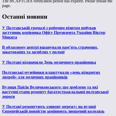
The reCAPTCHA verification period has expired. Please reload the
page.
Останні новини
У Полтавській громаді з робочим візитом побував
заступник керівника Офісу Президента України Віктор
Микита
В обласному центрі вшанували пам’ять страчених,
закатованих та загиблих у полоні
У Полтаві відзначили День медичного працівника
Полтавські музейники влаштували «день відкритих
дверей» для медичних працівників
Вулиця Паїсія Величковського: що зроблено та які
наступні етапи ремонту багатостраждальної полтавської
дороги
У Полтаві ремонтують зливову мережу: на вулиці
Європейській повністю замінюють зношений колодязь