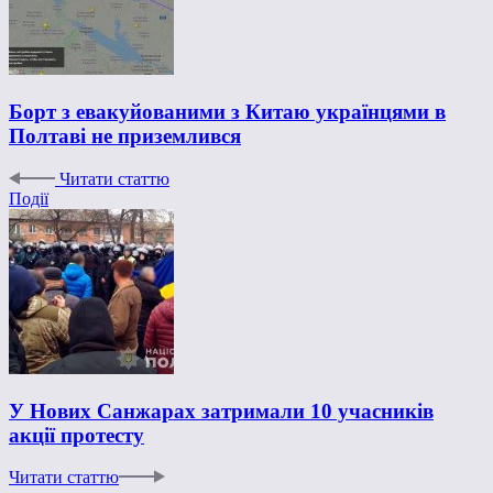
Борт з евакуйованими з Китаю українцями в
Полтаві не приземлився
Читати статтю
Події
У Нових Санжарах затримали 10 учасників
акції протесту
Читати статтю