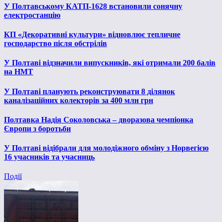
У Полтавському КАТП-1628 встановили сонячну
електростанцію
КП «Декоративні культури» відновлює тепличне
господарство після обстрілів
У Полтаві відзначили випускників, які отримали 200 балів
на НМТ
У Полтаві планують реконструювати 8 ділянок
каналізаційних колекторів за 400 млн грн
Полтавка Надія Соколовська – дворазова чемпіонка
Європи з боротьби
У Полтаві відібрали для молодіжного обміну з Норвегією
16 учасників та учасниць
Події