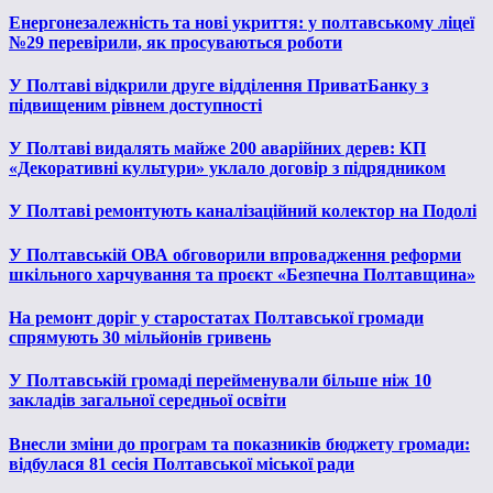
Енергонезалежність та нові укриття: у полтавському ліцеї
№29 перевірили, як просуваються роботи
У Полтаві відкрили друге відділення ПриватБанку з
підвищеним рівнем доступності
У Полтаві видалять майже 200 аварійних дерев: КП
«Декоративні культури» уклало договір з підрядником
У Полтаві ремонтують каналізаційний колектор на Подолі
У Полтавській ОВА обговорили впровадження реформи
шкільного харчування та проєкт «Безпечна Полтавщина»
На ремонт доріг у старостатах Полтавської громади
спрямують 30 мільйонів гривень
У Полтавській громаді перейменували більше ніж 10
закладів загальної середньої освіти
Внесли зміни до програм та показників бюджету громади:
відбулася 81 сесія Полтавської міської ради