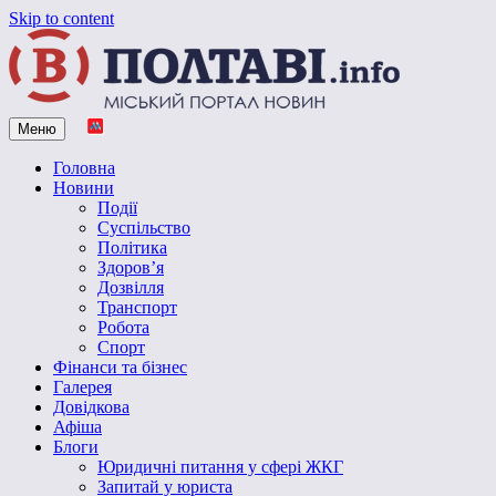
Skip to content
Меню
Vpoltave.info
Полтавський портал новин
Головна
Новини
Події
Суспільство
Політика
Здоров’я
Дозвілля
Транспорт
Робота
Спорт
Фінанси та бізнес
Галерея
Довідкова
Афіша
Блоги
Юридичні питання у сфері ЖКГ
Запитай у юриста