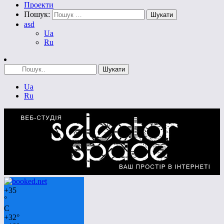
Проекти
Пошук:
asd
Ua
Ru
Ua
Ru
+
35
°
C
+
32°