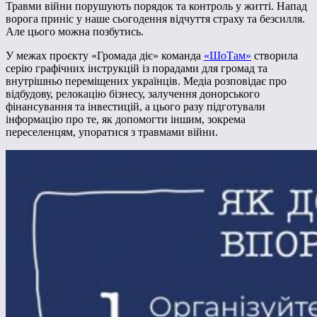
Травми війни порушують порядок та контроль у житті. Напад
ворога приніс у наше сьогодення відчуття страху та безсилля.
Але цього можна позбутись.
У межах проєкту «Громада діє» команда
«ШоТам»
с
творила
серію графічних інструкцій із порадами для громад та
внутрішньо переміщених українців. Медіа розповідає про
відбудову, релокацію бізнесу, залучення донорського
фінансування та інвестицій, а цього разу підготували
інформацію про те,
як допомогти іншим, зокрема
переселенцям, упоратися з травмами війни
.