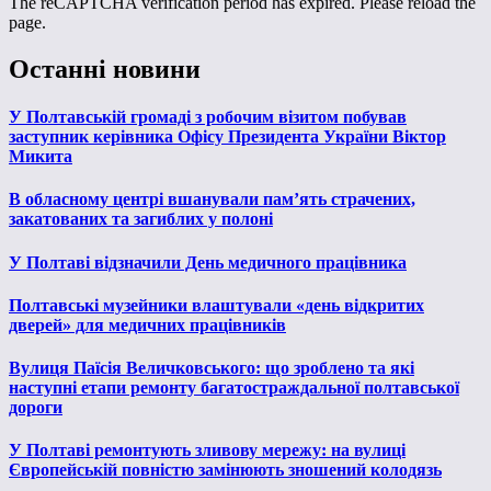
The reCAPTCHA verification period has expired. Please reload the
page.
Останні новини
У Полтавській громаді з робочим візитом побував
заступник керівника Офісу Президента України Віктор
Микита
В обласному центрі вшанували пам’ять страчених,
закатованих та загиблих у полоні
У Полтаві відзначили День медичного працівника
Полтавські музейники влаштували «день відкритих
дверей» для медичних працівників
Вулиця Паїсія Величковського: що зроблено та які
наступні етапи ремонту багатостраждальної полтавської
дороги
У Полтаві ремонтують зливову мережу: на вулиці
Європейській повністю замінюють зношений колодязь