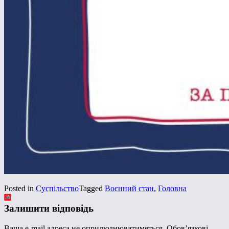
Posted in
Суспільство
Tagged
Воєнний стан
,
Головна
Залишити відповідь
Ваша e-mail адреса не оприлюднюватиметься.
Обов’язкові