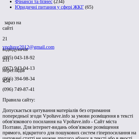
Фінанси та бізнес
(234)
Юридичні питання у сфері ЖКГ
(65)
зараз на
сайті
21
vpoltave2012@gmail.com
відвідувачів
(095) 043-18-92
211
(067) 943-04-13
переглядів
(066) 394-98-34
454
(096) 749-87-41
Правила сайту:
Допускається цитування матеріалів без отримання
попередньої згоди Vpoltave.info за умови розміщення в тексті
обов'язкового посилання на Vpoltave.info - Сайт міста
Полтави. Для інтернет-видань обов'язкове розміщення
прямого, відкритого для пошукових систем гіперпосилання на
цитовані статті не нижче другого абзацу в тексті або в якості