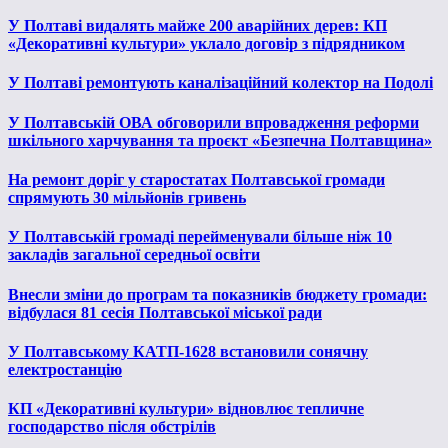
У Полтаві видалять майже 200 аварійних дерев: КП
«Декоративні культури» уклало договір з підрядником
У Полтаві ремонтують каналізаційний колектор на Подолі
У Полтавській ОВА обговорили впровадження реформи
шкільного харчування та проєкт «Безпечна Полтавщина»
На ремонт доріг у старостатах Полтавської громади
спрямують 30 мільйонів гривень
У Полтавській громаді перейменували більше ніж 10
закладів загальної середньої освіти
Внесли зміни до програм та показників бюджету громади:
відбулася 81 сесія Полтавської міської ради
У Полтавському КАТП-1628 встановили сонячну
електростанцію
КП «Декоративні культури» відновлює тепличне
господарство після обстрілів