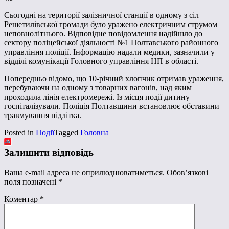
Сьогодні на території залізничної станції в одному з сіл
Решетилівської громади було уражено електричним струмом
неповнолітнього. Відповідне повідомлення надійшло до
сектору поліцейської діяльності №1 Полтавського районного
управління поліції. Інформацію надали медики, зазначили у
відділі комунікації Головного управління НП в області.
Попередньо відомо, що 10-річний хлопчик отримав ураження,
перебуваючи на одному з товарних вагонів, над яким
проходила лінія електромережі. Із місця події дитину
госпіталізували. Поліція Полтавщини встановлює обставини
травмування підлітка.
Posted in
Події
Tagged
Головна
Залишити відповідь
Ваша e-mail адреса не оприлюднюватиметься.
Обов’язкові
поля позначені
*
Коментар
*