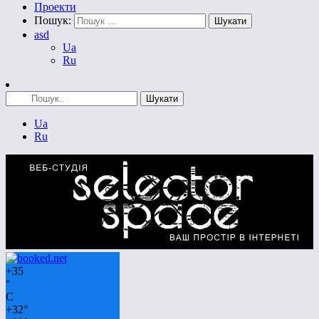
Проекти
Пошук:
asd
Ua
Ru
Ua
Ru
+
35
°
C
+
32°