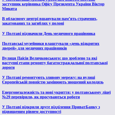
заступник керівника Офісу Президента України Віктор
Микита
В обласному центрі вшанували пам’ять страчених,
закатованих та загиблих у полоні
У Полтаві відзначили День медичного працівника
Полтавські музейники влаштували «день відкритих
дверей» для медичних працівників
Вулиця Паїсія Величковського: що зроблено та які
наступні етапи ремонту багатостраждальної полтавської
дороги
У Полтаві ремонтують зливову мережу: на вулиці
Європейській повністю замінюють зношений колодязь
Енергонезалежність та нові укриття: у полтавському ліцеї
№29 перевірили, як просуваються роботи
У Полтаві відкрили друге відділення ПриватБанку з
підвищеним рівнем доступності