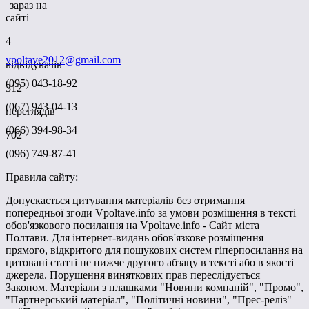
зараз на
сайті
4
vpoltave2012@gmail.com
відвідувачів
(095) 043-18-92
312
(067) 943-04-13
переглядів
(066) 394-98-34
702
(096) 749-87-41
Правила сайту:
Допускається цитування матеріалів без отримання
попередньої згоди Vpoltave.info за умови розміщення в тексті
обов'язкового посилання на Vpoltave.info - Сайт міста
Полтави. Для інтернет-видань обов'язкове розміщення
прямого, відкритого для пошукових систем гіперпосилання на
цитовані статті не нижче другого абзацу в тексті або в якості
джерела. Порушення виняткових прав переслідується
Законом. Матеріали з плашками "Новини компаній", "Промо",
"Партнерський матеріал", "Політичні новини", "Прес-реліз"