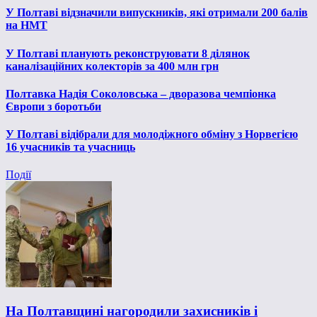
У Полтаві відзначили випускників, які отримали 200 балів
на НМТ
У Полтаві планують реконструювати 8 ділянок
каналізаційних колекторів за 400 млн грн
Полтавка Надія Соколовська – дворазова чемпіонка
Європи з боротьби
У Полтаві відібрали для молодіжного обміну з Норвегією
16 учасників та учасниць
Події
На Полтавщині нагородили захисників і