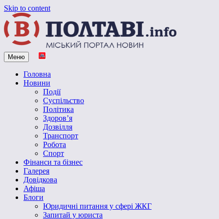
Skip to content
Меню
Vpoltave.info
Полтавський портал новин
Головна
Новини
Події
Суспільство
Політика
Здоров’я
Дозвілля
Транспорт
Робота
Спорт
Фінанси та бізнес
Галерея
Довідкова
Афіша
Блоги
Юридичні питання у сфері ЖКГ
Запитай у юриста