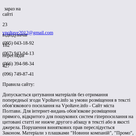
зараз на
сайті
23
vpoltave2012@gmail.com
відвідувачів
(095) 043-18-92
182
(067) 943-04-13
переглядів
(066) 394-98-34
427
(096) 749-87-41
Правила сайту:
Допускається цитування матеріалів без отримання
попередньої згоди Vpoltave.info за умови розміщення в тексті
обов'язкового посилання на Vpoltave.info - Сайт міста
Полтави. Для інтернет-видань обов'язкове розміщення
прямого, відкритого для пошукових систем гіперпосилання на
цитовані статті не нижче другого абзацу в тексті або в якості
джерела. Порушення виняткових прав переслідується
Законом. Матеріали з плашками "Новини компаній", "Промо",