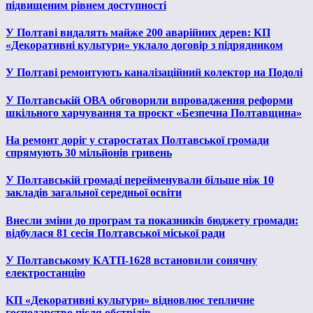
підвищеним рівнем доступності
У Полтаві видалять майже 200 аварійних дерев: КП
«Декоративні культури» уклало договір з підрядником
У Полтаві ремонтують каналізаційний колектор на Подолі
У Полтавській ОВА обговорили впровадження реформи
шкільного харчування та проєкт «Безпечна Полтавщина»
На ремонт доріг у старостатах Полтавської громади
спрямують 30 мільйонів гривень
У Полтавській громаді перейменували більше ніж 10
закладів загальної середньої освіти
Внесли зміни до програм та показників бюджету громади:
відбулася 81 сесія Полтавської міської ради
У Полтавському КАТП-1628 встановили сонячну
електростанцію
КП «Декоративні культури» відновлює тепличне
господарство після обстрілів