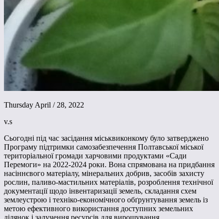
Thursday April / 28, 2022
v.s
Сьогодні під час засідання міськвиконкому було затверджено
Програму підтримки самозабезпечення Полтавської міської
територіальної громади харчовими продуктами «Сади
Перемоги» на 2022-2024 роки. Вона спрямована на придбання
насіннєвого матеріалу, мінеральних добрив, засобів захисту
рослин, паливо-мастильних матеріалів, розроблення технічної
документації щодо інвентаризації земель, складання схем
землеустрою і техніко-економічного обґрунтування земель із
метою ефективного використання доступних земельних
ділянок і залучення ресурсів для вирощування