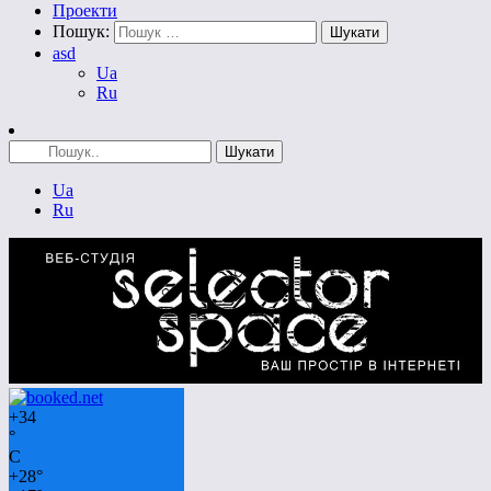
Проекти
Пошук:
asd
Ua
Ru
Ua
Ru
+
34
°
C
+
28°