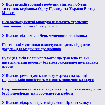
У Полтавській громаді з робочим візитом побував
заступник керівника Офісу Президента України Віктор
Микита
В обласному центрі вшанували пам’ять страчених,
закатованих та загиблих у полоні
У Полтаві відзначили День медичного працівника
Полтавські музейники влаштували «день відкритих
дверей» для медичних працівників
Вулиця Паїсія Величковського: що зроблено та які
наступні етапи ремонту багатостраждальної полтавської
дороги
У Полтаві ремонтують зливову мережу: на вулиці
Європейській повністю замінюють зношений колодязь
Енергонезалежність та нові укриття: у полтавському ліцеї
№29 перевірили, як просуваються роботи
У Полтаві відкрили друге відділення ПриватБанку з