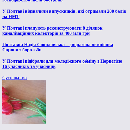
У Полтаві відзначили випускників, які отримали 200 балів
на НМТ
У Полтаві планують реконструювати 8 ділянок
каналізаційних колекторів за 400 млн грн
Полтавка Надія Соколовська – дворазова чемпіонка
Європи з боротьби
У Полтаві відібрали для молодіжного обміну з Норвегією
16 учасників та учасниць
Суспільство