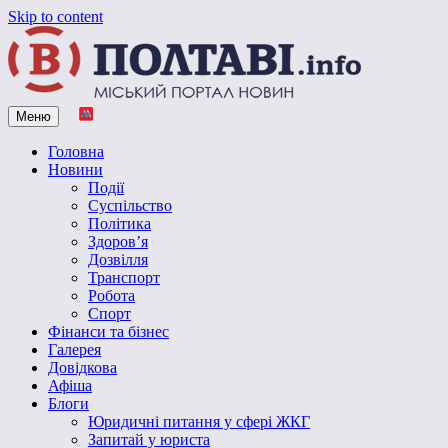
Skip to content
Меню
Vpoltave.info
Полтавський портал новин
Головна
Новини
Події
Суспільство
Політика
Здоров’я
Дозвілля
Транспорт
Робота
Спорт
Фінанси та бізнес
Галерея
Довідкова
Афіша
Блоги
Юридичні питання у сфері ЖКГ
Запитай у юриста