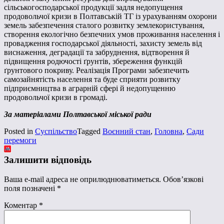
сільськогосподарської продукції задля недопущення
продовольчої кризи в Полтавській ТГ із урахуванням охорони
земель забезпечення сталого розвитку землекористування,
створення екологічно безпечних умов проживання населення і
провадження господарської діяльності, захисту земель від
виснаження, деградації та забруднення, відтворення й
підвищення родючості ґрунтів, збереження функцій
ґрунтового покриву. Реалізація Програми забезпечить
самозайнятість населення та буде сприяти розвитку
підприємництва в аграрній сфері й недопущенню
продовольчої кризи в громаді.
За матеріалами Полтавської міської ради
Posted in
Суспільство
Tagged
Воєнний стан
,
Головна
,
Сади
перемоги
Залишити відповідь
Ваша e-mail адреса не оприлюднюватиметься.
Обов’язкові
поля позначені
*
Коментар
*