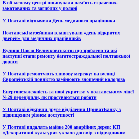
В обласному центрі вшанували пам’ять страчених,
закатованих та загиблих у полоні
У Полтаві відзначили День медичного працівника
Полтавські музейники влаштували «день відкритих
дверей» для медичних працівників
Вулиця Паїсія Величковського: що зроблено та які
наступні етапи ремонту багатостраждальної полтавської
дороги
У Полтаві ремонтують зливову мережу: на вулиці
Європейській повністю замінюють зношений колодязь
Енергонезалежність та нові укриття: у полтавському ліцеї
№29 перевірили, як просуваються роботи
У Полтаві відкрили друге відділення ПриватБанку з
підвищеним рівнем доступності
У Полтаві видалять майже 200 аварійних дерев: КП
«Декоративні культури» уклало договір з підрядником