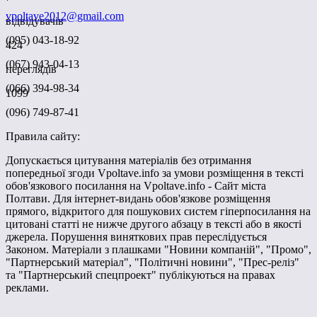
vpoltave2012@gmail.com
відвідувачів
(095) 043-18-92
424
(067) 943-04-13
переглядів
(066) 394-98-34
1099
(096) 749-87-41
Правила сайту:
Допускається цитування матеріалів без отримання
попередньої згоди Vpoltave.info за умови розміщення в тексті
обов'язкового посилання на Vpoltave.info - Сайт міста
Полтави. Для інтернет-видань обов'язкове розміщення
прямого, відкритого для пошукових систем гіперпосилання на
цитовані статті не нижче другого абзацу в тексті або в якості
джерела. Порушення виняткових прав переслідується
Законом. Матеріали з плашками "Новини компаній", "Промо",
"Партнерський матеріал", "Політичні новини", "Прес-реліз"
та "Партнерський спецпроект" публікуються на правах
реклами.