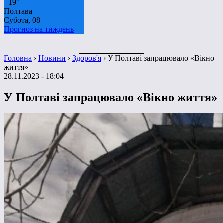
+
19°
Полтава
Субота, 08
Прогноз на тиждень
Головна
›
Новини
›
Здоров'я
›
У Полтаві запрацювало «Вікно
життя»
28.11.2023 - 18:04
У Полтаві запрацювало «Вікно життя»