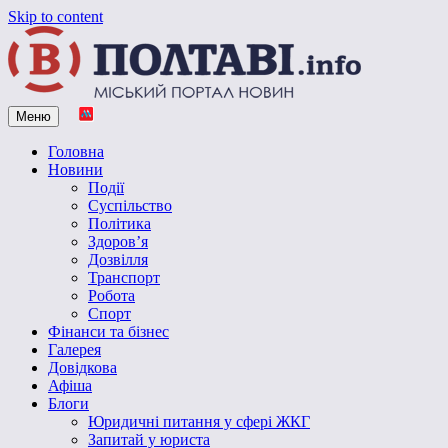
Skip to content
Меню
Vpoltave.info
Полтавський портал новин
Головна
Новини
Події
Суспільство
Політика
Здоров’я
Дозвілля
Транспорт
Робота
Спорт
Фінанси та бізнес
Галерея
Довідкова
Афіша
Блоги
Юридичні питання у сфері ЖКГ
Запитай у юриста