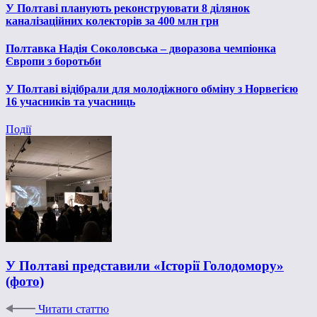
У Полтаві планують реконструювати 8 ділянок
каналізаційних колекторів за 400 млн грн
Полтавка Надія Соколовська – дворазова чемпіонка
Європи з боротьби
У Полтаві відібрали для молодіжного обміну з Норвегією
16 учасників та учасниць
Події
У Полтаві представили «Історії Голодомору»
(фото)
Читати статтю