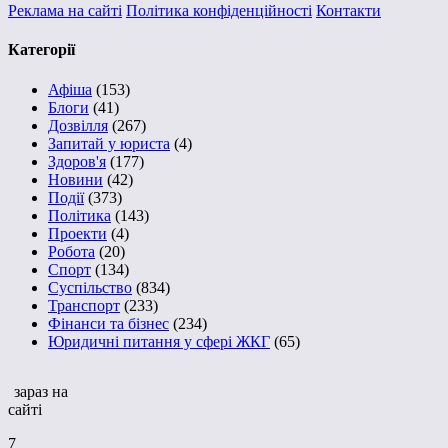
Реклама на сайті
Політика конфіденційності
Контакти
Категорії
Афіша
(153)
Блоги
(41)
Дозвілля
(267)
Запитай у юриста
(4)
Здоров'я
(177)
Новини
(42)
Події
(373)
Політика
(143)
Проекти
(4)
Робота
(20)
Спорт
(134)
Суспільство
(834)
Транспорт
(233)
Фінанси та бізнес
(234)
Юридичні питання у сфері ЖКГ
(65)
зараз на
сайті
7