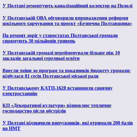
У Полтаві ремонтують каналізаційний колектор на Подолі
У Полтавській ОВА обговорили впровадження реформи
шкільного харчування та проєкт «Безпечна Полтавщина»
На ремонт доріг у старостатах Полтавської громади
спрямують 30 мільйонів гривень
У Полтавській громаді перейменували більше ніж 10
закладів загальної середньої освіти
Внесли зміни до програм та показників бюджету громади:
відбулася 81 сесія Полтавської міської ради
У Полтавському КАТП-1628 встановили сонячну
електростанцію
КП «Декоративні культури» відновлює тепличне
господарство після обстрілів
У Полтаві відзначили випускників, які отримали 200 балів
на НМТ