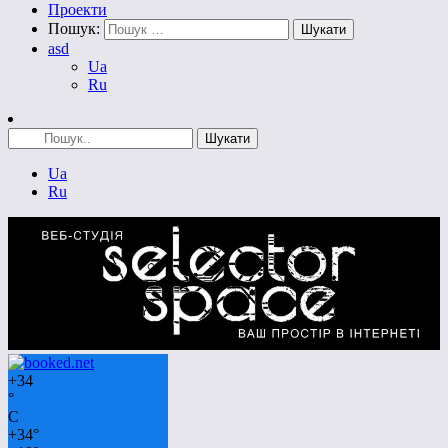
Проекти
Пошук:
asd
Ua
Ru
Ua
Ru
+
34
°
C
+
34°