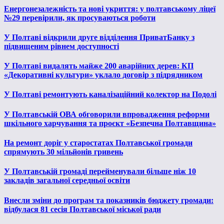
Енергонезалежність та нові укриття: у полтавському ліцеї
№29 перевірили, як просуваються роботи
У Полтаві відкрили друге відділення ПриватБанку з
підвищеним рівнем доступності
У Полтаві видалять майже 200 аварійних дерев: КП
«Декоративні культури» уклало договір з підрядником
У Полтаві ремонтують каналізаційний колектор на Подолі
У Полтавській ОВА обговорили впровадження реформи
шкільного харчування та проєкт «Безпечна Полтавщина»
На ремонт доріг у старостатах Полтавської громади
спрямують 30 мільйонів гривень
У Полтавській громаді перейменували більше ніж 10
закладів загальної середньої освіти
Внесли зміни до програм та показників бюджету громади:
відбулася 81 сесія Полтавської міської ради