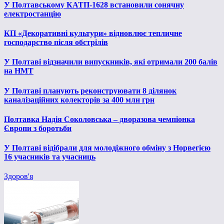
У Полтавському КАТП-1628 встановили сонячну
електростанцію
КП «Декоративні культури» відновлює тепличне
господарство після обстрілів
У Полтаві відзначили випускників, які отримали 200 балів
на НМТ
У Полтаві планують реконструювати 8 ділянок
каналізаційних колекторів за 400 млн грн
Полтавка Надія Соколовська – дворазова чемпіонка
Європи з боротьби
У Полтаві відібрали для молодіжного обміну з Норвегією
16 учасників та учасниць
Здоров'я