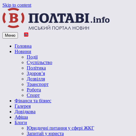
Skip to content
Меню
Vpoltave.info
Полтавський портал новин
Головна
Новини
Події
Суспільство
Політика
Здоров’я
Дозвілля
Транспорт
Робота
Спорт
Фінанси та бізнес
Галерея
Довідкова
Афіша
Блоги
Юридичні питання у сфері ЖКГ
Запитай у юриста