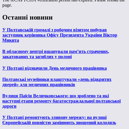
page.
Останні новини
У Полтавській громаді з робочим візитом побував
заступник керівника Офісу Президента України Віктор
Микита
В обласному центрі вшанували пам’ять страчених,
закатованих та загиблих у полоні
У Полтаві відзначили День медичного працівника
Полтавські музейники влаштували «день відкритих
дверей» для медичних працівників
Вулиця Паїсія Величковського: що зроблено та які
наступні етапи ремонту багатостраждальної полтавської
дороги
У Полтаві ремонтують зливову мережу: на вулиці
Європейській повністю замінюють зношений колодязь