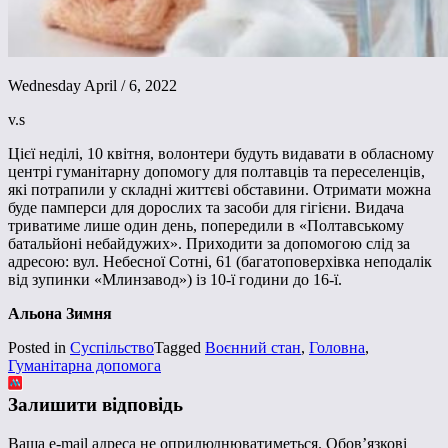
Wednesday April / 6, 2022
v.s
Цієї неділі, 10 квітня, волонтери будуть видавати в обласному
центрі гуманітарну допомогу для полтавців та переселенців,
які потрапили у складні життєві обставини. Отримати можна
буде памперси для дорослих та засоби для гігієни. Видача
триватиме лише один день, попередили в «Полтавському
батальйоні небайдужих». Приходити за допомогою слід за
адресою: вул. Небесної Сотні, 61 (багатоповерхівка неподалік
від зупинки «Млинзавод») із 10-ї години до 16-ї.
Альона Зимня
Posted in
Суспільство
Tagged
Воєнний стан
,
Головна
,
Гуманітарна допомога
Залишити відповідь
Ваша e-mail адреса не оприлюднюватиметься.
Обов’язкові