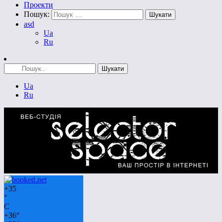
Проекти
Пошук:
asd
Ua
Ru
Ua
Ru
+
35
°
C
+
36°