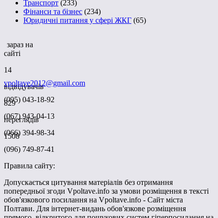
Транспорт
(233)
Фінанси та бізнес
(234)
Юридичні питання у сфері ЖКГ
(65)
зараз на
сайті
14
vpoltave2012@gmail.com
відвідувачів
(095) 043-18-92
829
(067) 943-04-13
переглядів
(066) 394-98-34
1508
(096) 749-87-41
Правила сайту:
Допускається цитування матеріалів без отримання
попередньої згоди Vpoltave.info за умови розміщення в тексті
обов'язкового посилання на Vpoltave.info - Сайт міста
Полтави. Для інтернет-видань обов'язкове розміщення
прямого, відкритого для пошукових систем гіперпосилання на