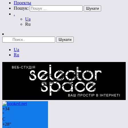
Проекты
Пошук:
.
Ua
Ru
Ua
Ru
+
34
°
C
+
28°