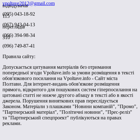
vpoltave2012@gmail.com
відвідувачів
(095) 043-18-92
115
(067) 943-04-13
переглядів
(066) 394-98-34
310
(096) 749-87-41
Правила сайту:
Допускається цитування матеріалів без отримання
попередньої згоди Vpoltave.info за умови розміщення в тексті
обов'язкового посилання на Vpoltave.info - Сайт міста
Полтави. Для інтернет-видань обов'язкове розміщення
прямого, відкритого для пошукових систем гіперпосилання на
цитовані статті не нижче другого абзацу в тексті або в якості
джерела. Порушення виняткових прав переслідується
Законом. Матеріали з плашками "Новини компаній", "Промо",
"Партнерський матеріал", "Політичні новини", "Прес-реліз"
та "Партнерський спецпроект" публікуються на правах
реклами.