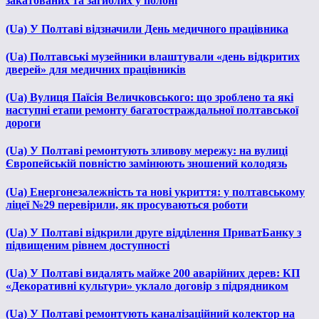
закатованих та загиблих у полоні
(Ua) У Полтаві відзначили День медичного працівника
(Ua) Полтавські музейники влаштували «день відкритих
дверей» для медичних працівників
(Ua) Вулиця Паїсія Величковського: що зроблено та які
наступні етапи ремонту багатостраждальної полтавської
дороги
(Ua) У Полтаві ремонтують зливову мережу: на вулиці
Європейській повністю замінюють зношений колодязь
(Ua) Енергонезалежність та нові укриття: у полтавському
ліцеї №29 перевірили, як просуваються роботи
(Ua) У Полтаві відкрили друге відділення ПриватБанку з
підвищеним рівнем доступності
(Ua) У Полтаві видалять майже 200 аварійних дерев: КП
«Декоративні культури» уклало договір з підрядником
(Ua) У Полтаві ремонтують каналізаційний колектор на