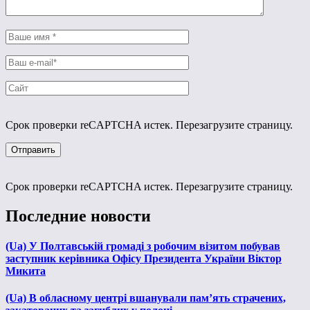
Срок проверки reCAPTCHA истек. Перезагрузите страницу.
Срок проверки reCAPTCHA истек. Перезагрузите страницу.
Последние новости
(Ua) У Полтавській громаді з робочим візитом побував
заступник керівника Офісу Президента України Віктор
Микита
(Ua) В обласному центрі вшанували пам’ять страчених,