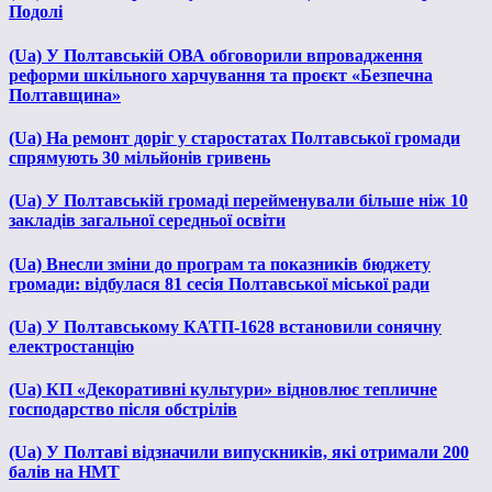
Подолі
(Ua) У Полтавській ОВА обговорили впровадження
реформи шкільного харчування та проєкт «Безпечна
Полтавщина»
(Ua) На ремонт доріг у старостатах Полтавської громади
спрямують 30 мільйонів гривень
(Ua) У Полтавській громаді перейменували більше ніж 10
закладів загальної середньої освіти
(Ua) Внесли зміни до програм та показників бюджету
громади: відбулася 81 сесія Полтавської міської ради
(Ua) У Полтавському КАТП-1628 встановили сонячну
електростанцію
(Ua) КП «Декоративні культури» відновлює тепличне
господарство після обстрілів
(Ua) У Полтаві відзначили випускників, які отримали 200
балів на НМТ