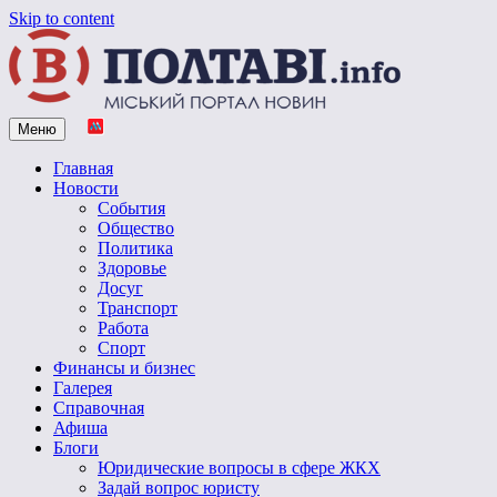
Skip to content
Меню
Vpoltave.info
Полтавский портал новостей
Главная
Новости
События
Общество
Политика
Здоровье
Досуг
Транспорт
Работа
Спорт
Финансы и бизнес
Галерея
Справочная
Афиша
Блоги
Юридические вопросы в сфере ЖКХ
Задай вопрос юристу