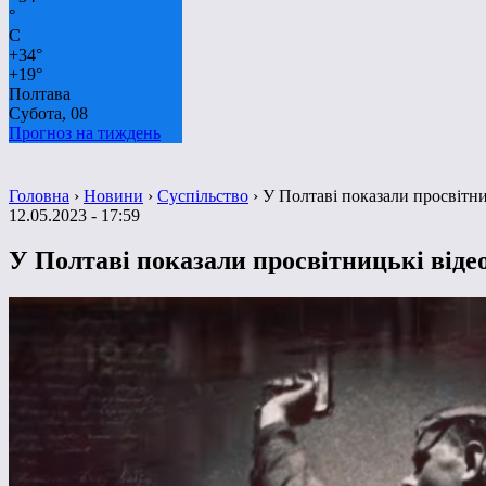
°
C
+
34°
+
19°
Полтава
Субота, 08
Прогноз на тиждень
Головна
›
Новини
›
Суспільство
›
У Полтаві показали просвітниц
12.05.2023 - 17:59
У Полтаві показали просвітницькі відео 