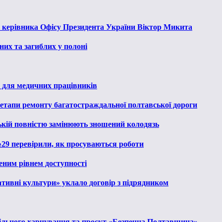
к керівника Офісу Президента України Віктор Микита
их та загиблих у полоні
 для медичних працівників
 етапи ремонту багатостраждальної полтавської дороги
ькій повністю замінюють зношений колодязь
№29 перевірили, як просуваються роботи
еним рівнем доступності
тивні культури» уклало договір з підрядником
льного харчування та проєкт «Безпечна Полтавщина»