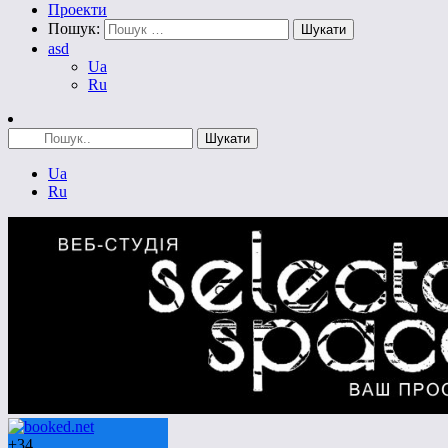
Проекти
Пошук:
asd
Ua
Ru
Ua
Ru
+
34