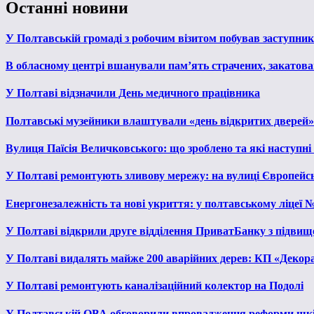
Останні новини
У Полтавській громаді з робочим візитом побував заступни
В обласному центрі вшанували пам’ять страчених, закатован
У Полтаві відзначили День медичного працівника
Полтавські музейники влаштували «день відкритих дверей»
Вулиця Паїсія Величковського: що зроблено та які наступні
У Полтаві ремонтують зливову мережу: на вулиці Європейс
Енергонезалежність та нові укриття: у полтавському ліцеї 
У Полтаві відкрили друге відділення ПриватБанку з підвищ
У Полтаві видалять майже 200 аварійних дерев: КП «Декора
У Полтаві ремонтують каналізаційний колектор на Подолі
У Полтавській ОВА обговорили впровадження реформи шкі