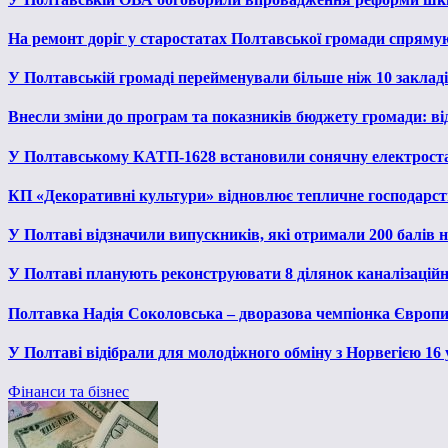
На ремонт доріг у старостатах Полтавської громади спряму
У Полтавській громаді перейменували більше ніж 10 закладів
Внесли зміни до програм та показників бюджету громади: від
У Полтавському КАТП-1628 встановили сонячну електрост
КП «Декоративні культури» відновлює тепличне господарств
У Полтаві відзначили випускників, які отримали 200 балів
У Полтаві планують реконструювати 8 ділянок каналізаційн
Полтавка Надія Соколовська – дворазова чемпіонка Європи
У Полтаві відібрали для молодіжного обміну з Норвегією 16
Фінанси та бізнес