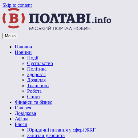
Skip to content
Меню
Vpoltave.info
Полтавський портал новин
Головна
Новини
Події
Суспільство
Політика
Здоров’я
Дозвілля
Транспорт
Робота
Спорт
Фінанси та бізнес
Галерея
Довідкова
Афіша
Блоги
Юридичні питання у сфері ЖКГ
Запитай у юриста