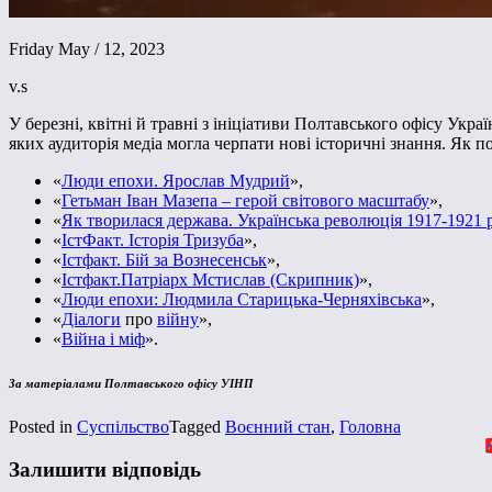
Friday May / 12, 2023
v.s
У березні, квітні й травні з ініціативи Полтавського офісу Укр
яких аудиторія медіа могла черпати нові історичні знання. Як 
«
Люди епохи. Ярослав Мудрий
»,
«
Гетьман Іван Мазепа – герой світового масштабу
»,
«
Як творилася держава. Українська революція 1917-1921 
«
ІстФакт. Історія Тризуба
»,
«
Істфакт. Бій за Вознесенськ
»,
«
Істфакт.Патріарх Мстислав (Скрипник)
»,
«
Люди епохи: Людмила Старицька-Черняхівська
»,
«
Діалоги
про
війну
»,
«
Війна і міф
».
За матеріалами Полтавського офісу УІНП
Posted in
Суспільство
Tagged
Воєнний стан
,
Головна
Залишити відповідь