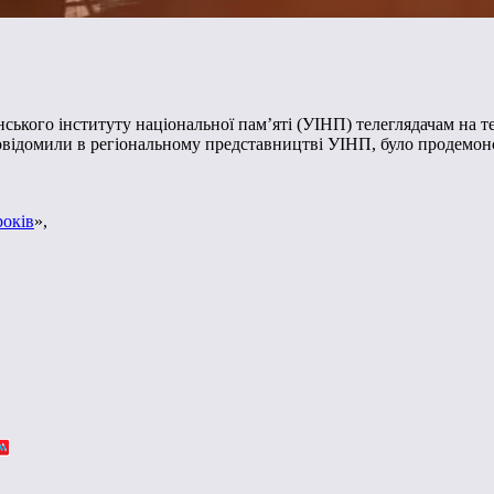
аїнського інституту національної пам’яті (УІНП) телеглядачам на 
повідомили в регіональному представництві УІНП, було продемонс
років
»,