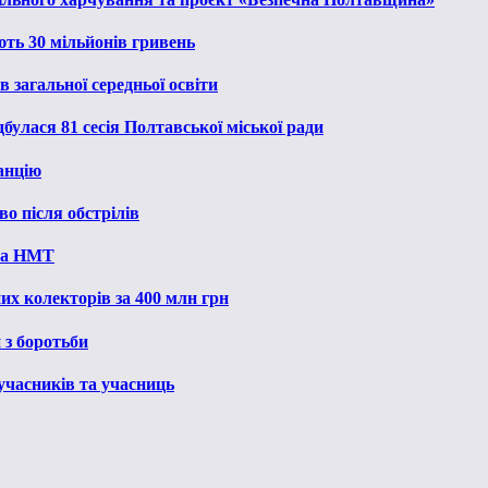
ють 30 мільйонів гривень
 загальної середньої освіти
булася 81 сесія Полтавської міської ради
анцію
о після обстрілів
 на НМТ
их колекторів за 400 млн грн
 з боротьби
 учасників та учасниць