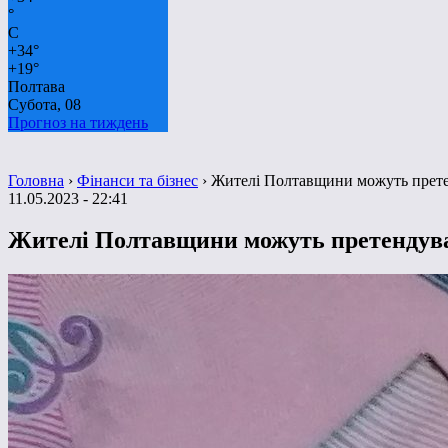
°
C
+
34°
+
19°
Полтава
Субота, 08
Прогноз на тиждень
Головна
›
Фінанси та бізнес
›
Жителі Полтавщини можуть претен
11.05.2023 - 22:41
Жителі Полтавщини можуть претендуват