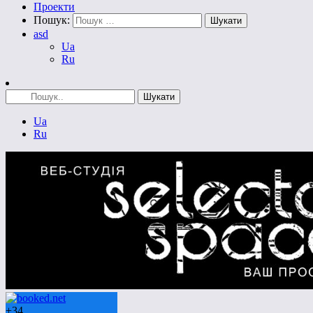
Проекти
Пошук:
asd
Ua
Ru
Ua
Ru
+
34