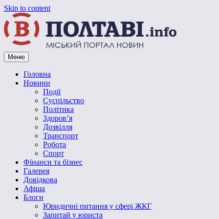
Skip to content
Меню
Vpoltave.info
Полтавський портал новин
Головна
Новини
Події
Суспільство
Політика
Здоров’я
Дозвілля
Транспорт
Робота
Спорт
Фінанси та бізнес
Галерея
Довідкова
Афіша
Блоги
Юридичні питання у сфері ЖКГ
Запитай у юриста