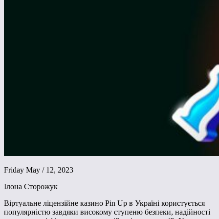
Friday May / 12, 2023
Ілона Сторожук
Віртуальне ліцензійне казино Pin Up в Україні користується
популярністю завдяки високому ступеню безпеки, надійності