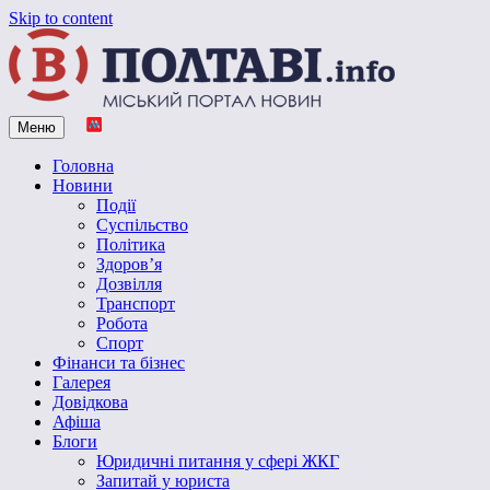
Skip to content
Меню
Vpoltave.info
Полтавський портал новин
Головна
Новини
Події
Суспільство
Політика
Здоров’я
Дозвілля
Транспорт
Робота
Спорт
Фінанси та бізнес
Галерея
Довідкова
Афіша
Блоги
Юридичні питання у сфері ЖКГ
Запитай у юриста