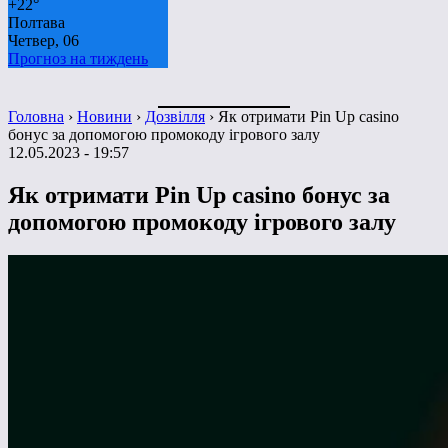
+
22°
Полтава
Четвер, 06
Прогноз на тиждень
Головна
›
Новини
›
Дозвілля
›
Як отримати Pin Up casino
бонус за допомогою промокоду ігрового залу
12.05.2023 - 19:57
Як отримати Pin Up casino бонус за
допомогою промокоду ігрового залу