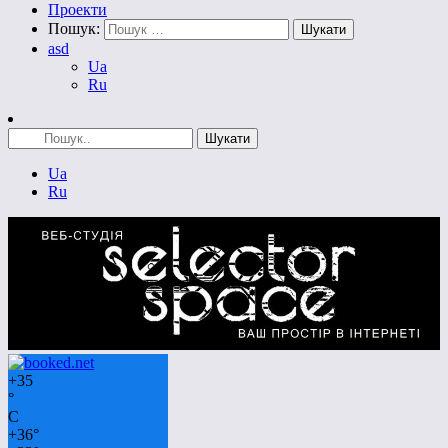
Проекти
Пошук:
asd
Ua
Ru
Ua
Ru
+
35
°
C
+
36°