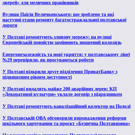
дверей» для медичних працівників
Вулиця Паїсія Величковського: що зроблено та які
наступні етапи ремонту багатостраждальної полтавської
дороги
У Полтаві ремонтують зливову мережу: на вулиці
Європейській повністю замінюють зношений колодязь
Енергонезалежність та нові укриття: у полтавському ліцеї
№29 перевірили, як просуваються роботи
У Полтаві відкрили друге відділення ПриватБанку з
підвищеним рівнем доступності
У Полтаві видалять майже 200 аварійних дерев: КП
«Декоративні культури» уклало договір з підрядником
У Полтаві ремонтують каналізаційний колектор на Подолі
У Полтавській ОВА обговорили впровадження реформи
шкільного харчування та проєкт «Безпечна Полтавщина»