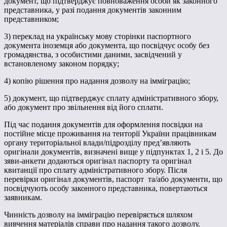
документ, що підтверджує повноваження особи як законного
представника, у разі подання документів законним
представником;
3) переклад на українську мову сторінки паспортного
документа іноземця або документа, що посвідчує особу без
громадянства, з особистими даними, засвідчений у
встановленому законом порядку;
4) копію рішення про надання дозволу на імміграцію;
5) документ, що підтверджує сплату адміністративного збору,
або документ про звільнення від його сплати.
Під час подання документів для оформлення посвідки на
постійне місце проживання на теиторії України працівникам
органу територіальної влади/підрозділу пред’являють
оригінали документів, визначені вище у підпунктах 1, 2 і 5. До
зяви-анкети додаються оригінал паспорту та оригінал
квитанції про сплату адміністративного збору. Після
перевірки оригінал документів, паспорт та/або документи, що
посвідчують особу законного представника, повертаються
заявникам.
Чинність дозволу на імміграцію перевіряється шляхом
вивчення матеріалів справи про надання такого дозволу.