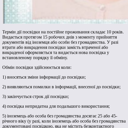
Термін дії посвідки на постійне проживання складає 10 років.
Видається протягом 15 робочих днів з моменту прийняття
документів від іноземця або особи без громадянства. У разі
втрати або викрадення посвідки замість втраченої або
викраденої оформляється та видається нова посвідка у
встановленому порядку її обміну.
Обмін посвідки здійснюється коли:
1) вносяться зміни інформації до посвідки;
2) виявляються помилки в інформації, внесеної до посвідки;
3) закінчується строк дії посвідки;
4) посвідка непридатна для подальшого використання;
5) іноземець або особа без громадянства досягає 25 або 45-
річного віку (у разі, коли іноземець або особа без громадянства
документовані посвідкою, яка не містить безконтактного