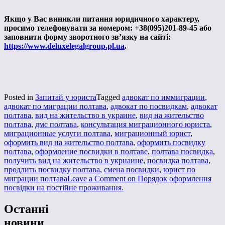
Якщо у Вас виникли питання юридичного характеру,
просимо телефонувати за номером: +38(095)201-89-45 або
заповнити форму зворотного зв’язку на сайті:
https://www.deluxelegalgroup.pl.ua
.
Posted in
Запитай у юриста
Tagged
адвокат по иммиграции
,
адвокат по миграции полтава
,
адвокат по посвидкам
,
адвокат
полтава
,
вид на жительство в украине
,
вид на жительство
полтава
,
дмс полтава
,
консультация миграционного юриста
,
миграционные услуги полтава
,
миграционный юрист
,
оформить вид на жительство полтава
,
оформить посвидку
полтава
,
оформление посвидки в полтаве
,
полтава посвидка
,
получить вид на жительство в укрнаине
,
посвидка полтава
,
продлить посвидку полтава
,
смена посвидки
,
юрист по
миграции полтава
Leave a Comment
on Порядок оформлення
посвідки на постійне проживання.
Останні
новини