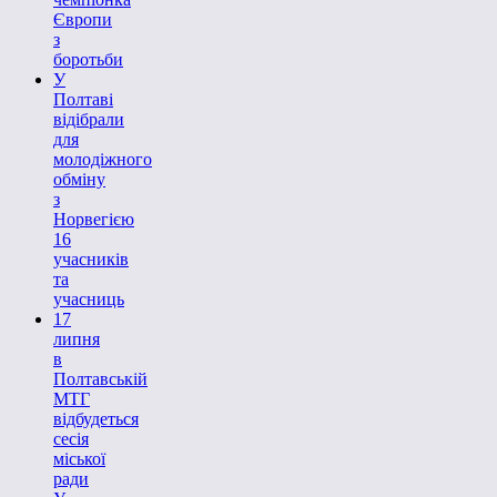
Європи
з
боротьби
У
Полтаві
відібрали
для
молодіжного
обміну
з
Норвегією
16
учасників
та
учасниць
17
липня
в
Полтавській
МТГ
відбудеться
сесія
міської
ради