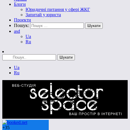
Блоги
Юридичні питання у сфері ЖКГ
Запитай у юриста
Проекти
Пошук:
asd
Ua
Ru
Ua
Ru
+
35