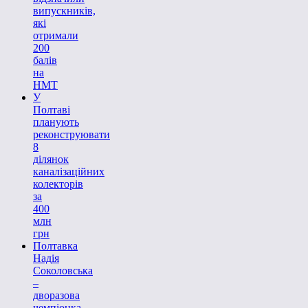
випускників,
які
отримали
200
балів
на
НМТ
У
Полтаві
планують
реконструювати
8
ділянок
каналізаційних
колекторів
за
400
млн
грн
Полтавка
Надія
Соколовська
–
дворазова
чемпіонка