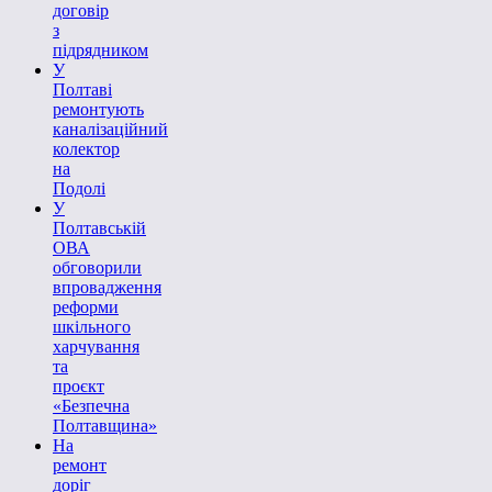
договір
з
підрядником
У
Полтаві
ремонтують
каналізаційний
колектор
на
Подолі
У
Полтавській
ОВА
обговорили
впровадження
реформи
шкільного
харчування
та
проєкт
«Безпечна
Полтавщина»
На
ремонт
доріг