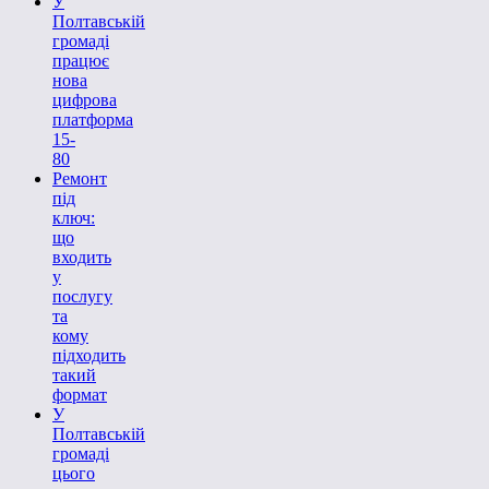
У
Полтавській
громаді
працює
нова
цифрова
платформа
15-
80
Ремонт
під
ключ:
що
входить
у
послугу
та
кому
підходить
такий
формат
У
Полтавській
громаді
цього