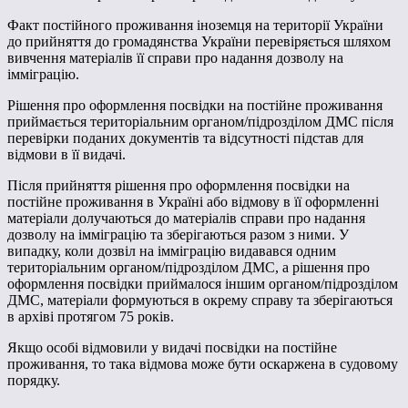
Факт постійного проживання іноземця на території України
до прийняття до громадянства України перевіряється шляхом
вивчення матеріалів її справи про надання дозволу на
імміграцію.
Рішення про оформлення посвідки на постійне проживання
приймається територіальним органом/підрозділом ДМС після
перевірки поданих документів та відсутності підстав для
відмови в її видачі.
Після прийняття рішення про оформлення посвідки на
постійне проживання в Україні або відмову в її оформленні
матеріали долучаються до матеріалів справи про надання
дозволу на імміграцію та зберігаються разом з ними. У
випадку, коли дозвіл на імміграцію видавався одним
територіальним органом/підрозділом ДМС, а рішення про
оформлення посвідки приймалося іншим органом/підрозділом
ДМС, матеріали формуються в окрему справу та зберігаються
в архіві протягом 75 років.
Якщо особі відмовили у видачі посвідки на постійне
проживання, то така відмова може бути оскаржена в судовому
порядку.