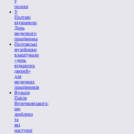
у
полоні
У
Полтаві
відзначили
День
медичного
працівника
Полтавські
музейники
влаштували
«день
відкритих
дверей»
для
медичних
працівників
Вулиця
Паїсія
Величковського:
що
зроблено
та
які
наступні