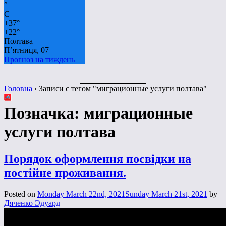
°
C
+
37°
+
22°
Полтава
П’ятниця, 07
Прогноз на тиждень
Головна
›
Записи с тегом "миграционные услуги полтава"
Позначка:
миграционные
услуги полтава
Порядок оформлення посвідки на
постійне проживання.
Posted on
Monday March 22nd, 2021
Sunday March 21st, 2021
by
Дяченко Эдуард