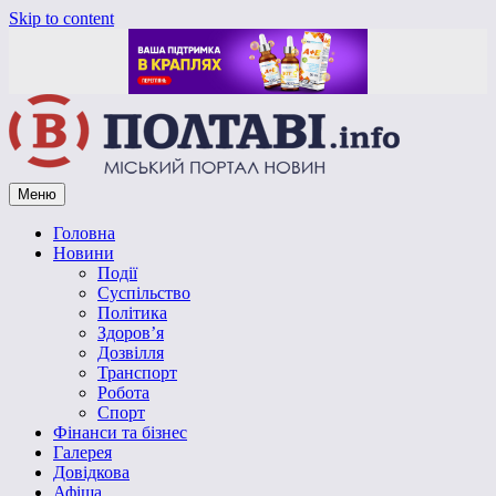
Skip to content
Меню
Vpoltave.info
Полтавський портал новин
Головна
Новини
Події
Суспільство
Політика
Здоров’я
Дозвілля
Транспорт
Робота
Спорт
Фінанси та бізнес
Галерея
Довідкова
Афіша