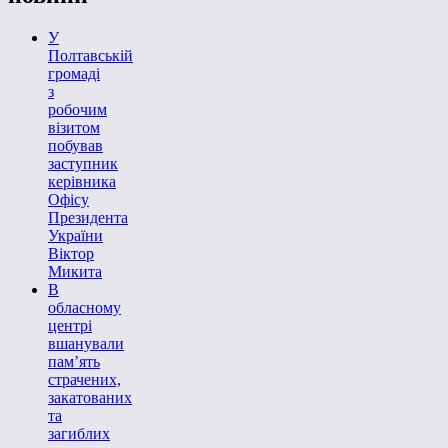
У
Полтавській
громаді
з
робочим
візитом
побував
заступник
керівника
Офісу
Президента
України
Віктор
Микита
В
обласному
центрі
вшанували
пам’ять
страчених,
закатованих
та
загиблих