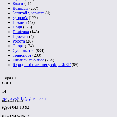
Блоги
(41)
Дозвілля
(267)
Запитай у юриста
(4)
Здоров'я
(177)
Новини
(42)
Події
(373)
Політика
(143)
Проекти
(4)
Робота
(20)
Спорт
(134)
Суспільство
(834)
Транспорт
(233)
Фінанси та бізнес
(234)
Юридичні питання у сфері ЖКГ
(65)
зараз на
сайті
14
vpoltave2012@gmail.com
відвідувачів
(095) 043-18-92
108
(067) 943-04-13