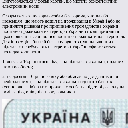
Виготовляється у формі картки, що містить безконтактний
електронний носій.
Оформляється посвідка особам без горомадянства або
іноземцям, що мають дозвіл на проживання в Україні або до
прийняття рішення про припинення громадянства України
постійно проживали на тереторії України і після прийняття
цього рішення залишилися постійно проживати на її тереторії.
Для іноземців або осіб без громадянства, які на законних
підставах перебувають на тереторії України оформляється
посвідка коли вони:
1. досягли 16-річногого віку, – на підставі заяв-анкет, поданих
ними особисто;
2. не досягли 16-річного віку або обмежено дієздатними чи
недієздатними, – на підставі заяв-анкет одного з батьків
(усиновлювачів), з ким проживає особа на підставі дозволу на
імміграцію, опікунів, піклувальників.