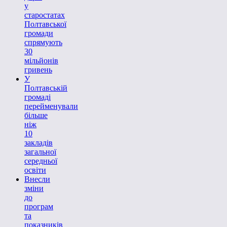
у
старостатах
Полтавської
громади
спрямують
30
мільйонів
гривень
У
Полтавській
громаді
перейменували
більше
ніж
10
закладів
загальної
середньої
освіти
Внесли
зміни
до
програм
та
показників