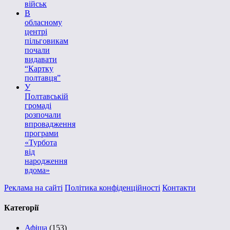
військ
В
обласному
центрі
пільговикам
почали
видавати
“Картку
полтавця”
У
Полтавській
громаді
розпочали
впровадження
програми
«Турбота
від
народження
вдома»
Реклама на сайті
Політика конфіденційності
Контакти
Категорії
Афіша
(153)