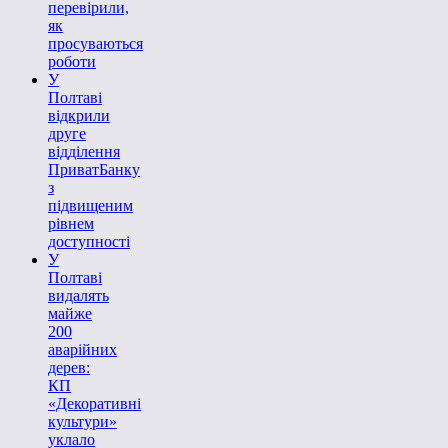
перевірили,
як
просуваються
роботи
У
Полтаві
відкрили
друге
відділення
ПриватБанку
з
підвищеним
рівнем
доступності
У
Полтаві
видалять
майже
200
аварійних
дерев:
КП
«Декоративні
культури»
уклало