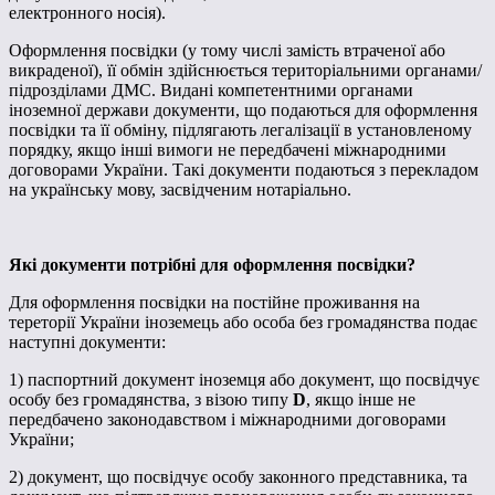
електронного носія).
Оформлення посвідки (у тому числі замість втраченої або
викраденої), її обмін здійснюється територіальними органами/
підрозділами ДМС. Видані компетентними органами
іноземної держави документи, що подаються для оформлення
посвідки та її обміну, підлягають легалізації в установленому
порядку, якщо інші вимоги не передбачені міжнародними
договорами України. Такі документи подаються з перекладом
на українську мову, засвідченим нотаріально.
Як
і документи потрібні
для оформлення посвідки
?
Для оформлення посвідки на постійне проживання на
тереторії України іноземець або особа без громадянства подає
наступні документи:
1) паспортний документ іноземця або документ, що посвідчує
особу без громадянства, з візою типу
D
, якщо інше не
передбачено законодавством і міжнародними договорами
України;
2) документ, що посвідчує особу законного представника, та