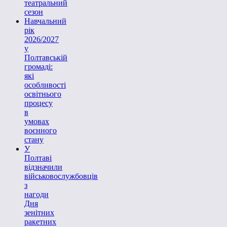
театральний
сезон
Навчальний
рік
2026/2027
у
Полтавській
громаді:
які
особливості
освітнього
процесу
в
умовах
воєнного
стану
У
Полтаві
відзначили
військовослужбовців
з
нагоди
Дня
зенітних
ракетних