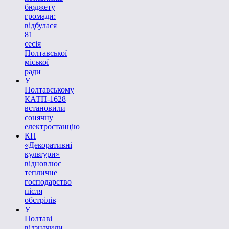
бюджету
громади:
відбулася
81
сесія
Полтавської
міської
ради
У
Полтавському
КАТП-1628
встановили
сонячну
електростанцію
КП
«Декоративні
культури»
відновлює
тепличне
господарство
після
обстрілів
У
Полтаві
відзначили