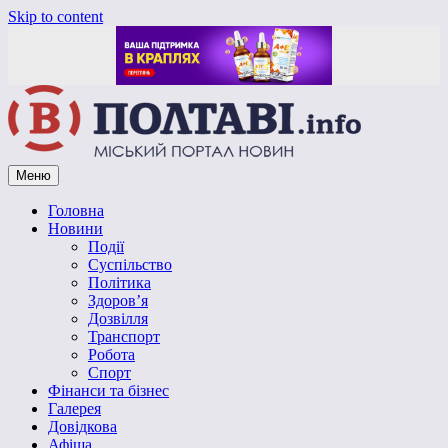
Skip to content
Меню
Vpoltave.info
Полтавський портал новин
Головна
Новини
Події
Суспільство
Політика
Здоров’я
Дозвілля
Транспорт
Робота
Спорт
Фінанси та бізнес
Галерея
Довідкова
Афіша