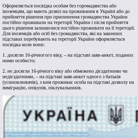
Оформляється посвідка особам без горомадянства або
іноземцям, що мають дозвіл на проживання в Україні або до
прийняття рішення про припинення громадянства України
постійно проживали на тереторії України і після прийняття
цього рішення залишилися постійно проживати на її тереторії.
Для іноземців або осіб без громадянства, які на законних
підставах перебувають на тереторії України оформляється
посвідка коли вони:
1. досягли 16-річногого віку, – на підставі заяв-анкет, поданих
ними особисто;
2. не досягли 16-річного віку або обмежено дієздатними чи
недієздатними, – на підставі заяв-анкет одного з батьків
(усиновлювачів), з ким проживає особа на підставі дозволу на
імміграцію, опікунів, піклувальників.