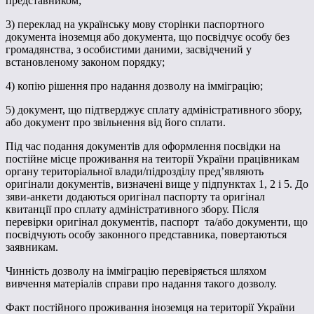
представником;
3) переклад на українську мову сторінки паспортного
документа іноземця або документа, що посвідчує особу без
громадянства, з особистими даними, засвідчений у
встановленому законом порядку;
4) копію рішення про надання дозволу на імміграцію;
5) документ, що підтверджує сплату адміністративного збору,
або документ про звільнення від його сплати.
Під час подання документів для оформлення посвідки на
постійне місце проживання на теиторії України працівникам
органу територіальної влади/підрозділу пред’являють
оригінали документів, визначені вище у підпунктах 1, 2 і 5. До
зяви-анкети додаються оригінал паспорту та оригінал
квитанції про сплату адміністративного збору. Після
перевірки оригінал документів, паспорт та/або документи, що
посвідчують особу законного представника, повертаються
заявникам.
Чинність дозволу на імміграцію перевіряється шляхом
вивчення матеріалів справи про надання такого дозволу.
Факт постійного проживання іноземця на території України