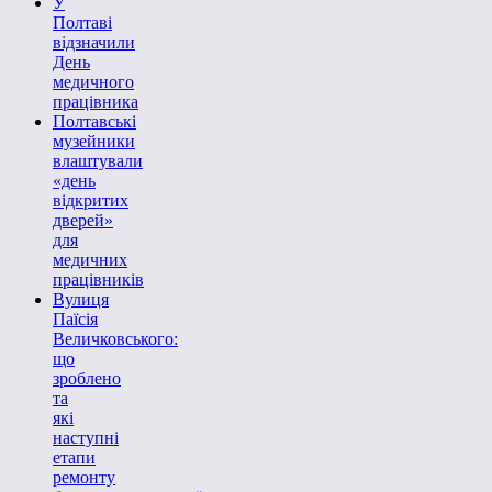
У
Полтаві
відзначили
День
медичного
працівника
Полтавські
музейники
влаштували
«день
відкритих
дверей»
для
медичних
працівників
Вулиця
Паїсія
Величковського:
що
зроблено
та
які
наступні
етапи
ремонту