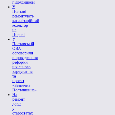
підрядником
У
Полтаві
ремонтують
каналізаційний
колектор
на
Подолі
У
Полтавській
ОВА
обговорили
впровадження
реформи
шкільного
харчування
та
проєкт
«Безпечна
Полтавщина»
На
ремонт
доріг
у
старостатах