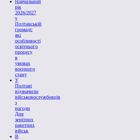
Навчальний
рік
2026/2027
у
Полтавській
громаді:
які
особливості
освітнього
процесу
в
умовах
воєнного
стану
У
Полтаві
відзначили
військовослужбовців
з
нагоди
Дня
зенітних
ракетних
військ
В