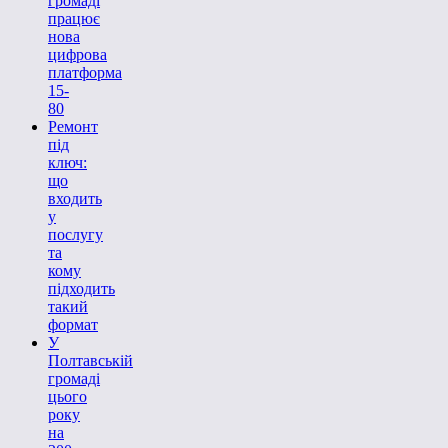
громаді
працює
нова
цифрова
платформа
15-
80
Ремонт
під
ключ:
що
входить
у
послугу
та
кому
підходить
такий
формат
У
Полтавській
громаді
цього
року
на