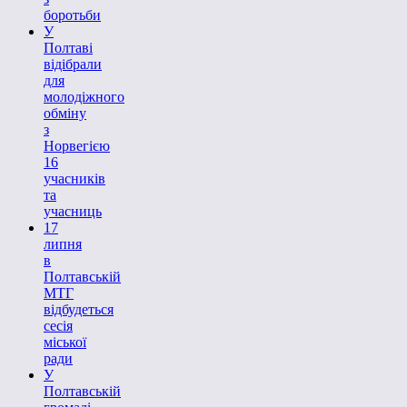
боротьби
У
Полтаві
відібрали
для
молодіжного
обміну
з
Норвегією
16
учасників
та
учасниць
17
липня
в
Полтавській
МТГ
відбудеться
сесія
міської
ради
У
Полтавській