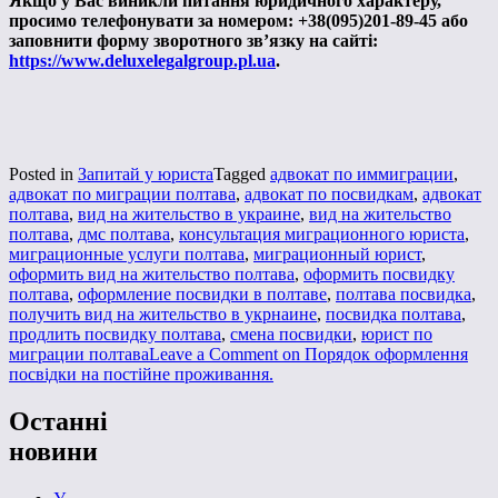
Якщо у Вас виникли питання юридичного характеру,
просимо телефонувати за номером: +38(095)201-89-45 або
заповнити форму зворотного зв’язку на сайті:
https://www.deluxelegalgroup.pl.ua
.
Posted in
Запитай у юриста
Tagged
адвокат по иммиграции
,
адвокат по миграции полтава
,
адвокат по посвидкам
,
адвокат
полтава
,
вид на жительство в украине
,
вид на жительство
полтава
,
дмс полтава
,
консультация миграционного юриста
,
миграционные услуги полтава
,
миграционный юрист
,
оформить вид на жительство полтава
,
оформить посвидку
полтава
,
оформление посвидки в полтаве
,
полтава посвидка
,
получить вид на жительство в укрнаине
,
посвидка полтава
,
продлить посвидку полтава
,
смена посвидки
,
юрист по
миграции полтава
Leave a Comment
on Порядок оформлення
посвідки на постійне проживання.
Останні
новини