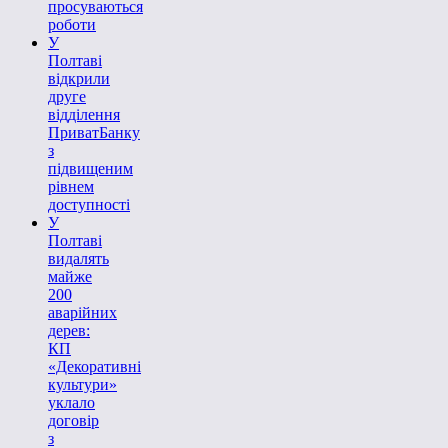
просуваються
роботи
У
Полтаві
відкрили
друге
відділення
ПриватБанку
з
підвищеним
рівнем
доступності
У
Полтаві
видалять
майже
200
аварійних
дерев:
КП
«Декоративні
культури»
уклало
договір
з