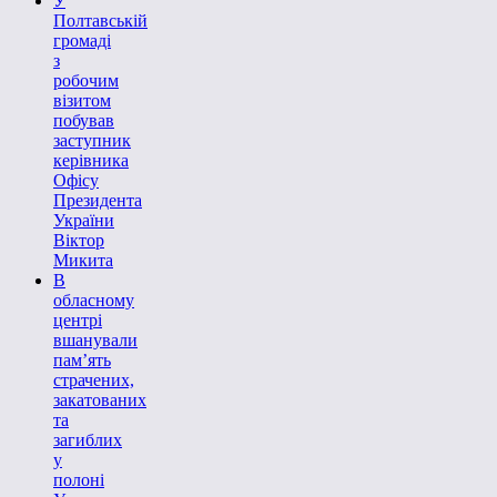
У
Полтавській
громаді
з
робочим
візитом
побував
заступник
керівника
Офісу
Президента
України
Віктор
Микита
В
обласному
центрі
вшанували
пам’ять
страчених,
закатованих
та
загиблих
у
полоні