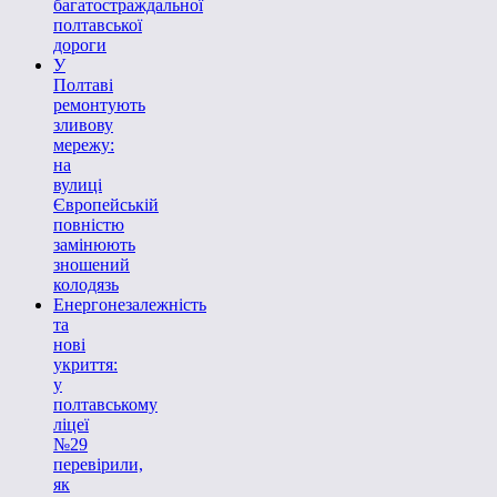
багатостраждальної
полтавської
дороги
У
Полтаві
ремонтують
зливову
мережу:
на
вулиці
Європейській
повністю
замінюють
зношений
колодязь
Енергонезалежність
та
нові
укриття:
у
полтавському
ліцеї
№29
перевірили,
як