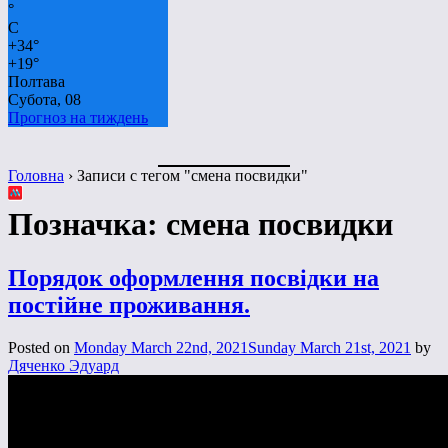
°
C
+
34°
+
19°
Полтава
Субота, 08
Прогноз на тиждень
Головна
›
Записи с тегом "смена посвидки"
Позначка:
смена посвидки
Порядок оформлення посвідки на
постійне проживання.
Posted on
Monday March 22nd, 2021
Sunday March 21st, 2021
by
Дяченко Эдуард