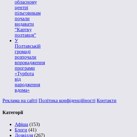
обласному
центрі
пільговикам
почали
видавати
“Картку
полтавця”
У
Полтавській
громаді
розпочали
впровадження
програми
«Турбота
від
народження
вдома»
Реклама на сайті
Політика конфіденційності
Контакти
Категорії
Афіша
(153)
Блоги
(41)
Дозвілля
(267)