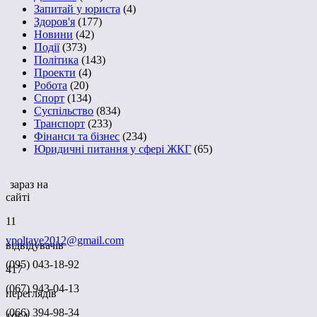
Запитай у юриста
(4)
Здоров'я
(177)
Новини
(42)
Події
(373)
Політика
(143)
Проекти
(4)
Робота
(20)
Спорт
(134)
Суспільство
(834)
Транспорт
(233)
Фінанси та бізнес
(234)
Юридичні питання у сфері ЖКГ
(65)
зараз на
сайті
11
vpoltave2012@gmail.com
відвідувачів
(095) 043-18-92
417
(067) 943-04-13
переглядів
(066) 394-98-34