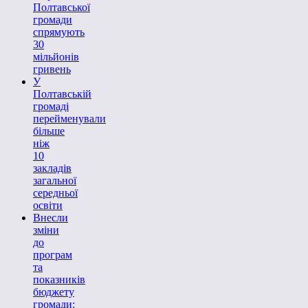
Полтавської
громади
спрямують
30
мільйонів
гривень
У
Полтавській
громаді
перейменували
більше
ніж
10
закладів
загальної
середньої
освіти
Внесли
зміни
до
програм
та
показників
бюджету
громади: