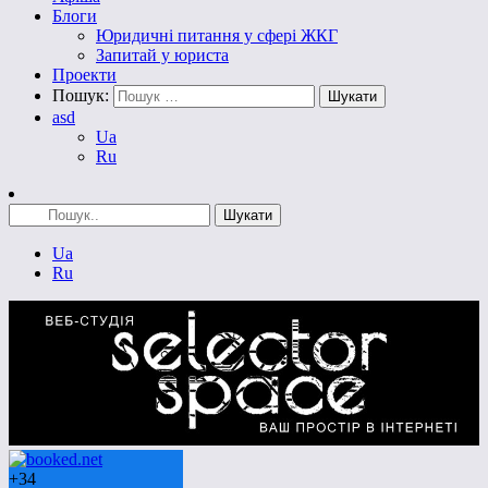
Блоги
Юридичні питання у сфері ЖКГ
Запитай у юриста
Проекти
Пошук:
asd
Ua
Ru
Ua
Ru
+
34