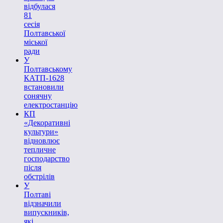
відбулася
81
сесія
Полтавської
міської
ради
У
Полтавському
КАТП-1628
встановили
сонячну
електростанцію
КП
«Декоративні
культури»
відновлює
тепличне
господарство
після
обстрілів
У
Полтаві
відзначили
випускників,
які