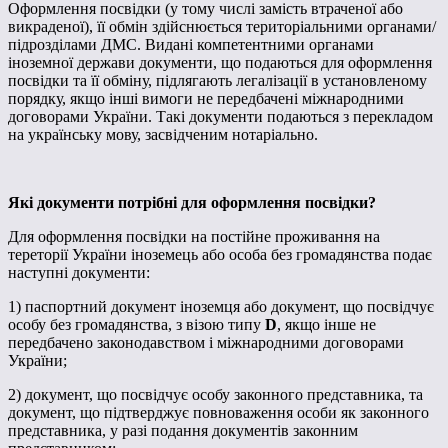
Оформлення посвідки (у тому числі замість втраченої або
викраденої), її обмін здійснюється територіальними органами/
підрозділами ДМС. Видані компетентними органами
іноземної держави документи, що подаються для оформлення
посвідки та її обміну, підлягають легалізації в установленому
порядку, якщо інші вимоги не передбачені міжнародними
договорами України. Такі документи подаються з перекладом
на українську мову, засвідченим нотаріально.
Як
і документи потрібні
для оформлення посвідки
?
Для оформлення посвідки на постійне проживання на
тереторії України іноземець або особа без громадянства подає
наступні документи:
1) паспортний документ іноземця або документ, що посвідчує
особу без громадянства, з візою типу
D
, якщо інше не
передбачено законодавством і міжнародними договорами
України;
2) документ, що посвідчує особу законного представника, та
документ, що підтверджує повноваження особи як законного
представника, у разі подання документів законним