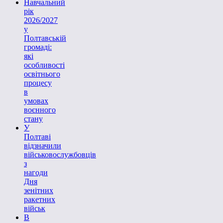
Навчальний
рік
2026/2027
у
Полтавській
громаді:
які
особливості
освітнього
процесу
в
умовах
воєнного
стану
У
Полтаві
відзначили
військовослужбовців
з
нагоди
Дня
зенітних
ракетних
військ
В