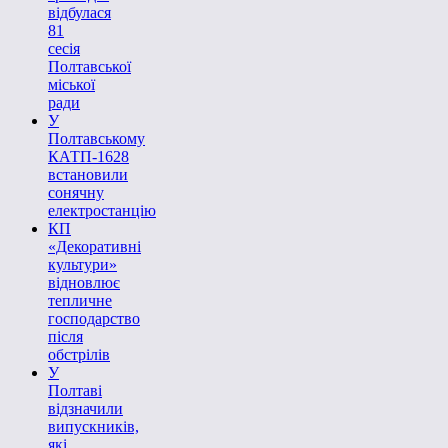
відбулася
81
сесія
Полтавської
міської
ради
У
Полтавському
КАТП-1628
встановили
сонячну
електростанцію
КП
«Декоративні
культури»
відновлює
тепличне
господарство
після
обстрілів
У
Полтаві
відзначили
випускників,
які