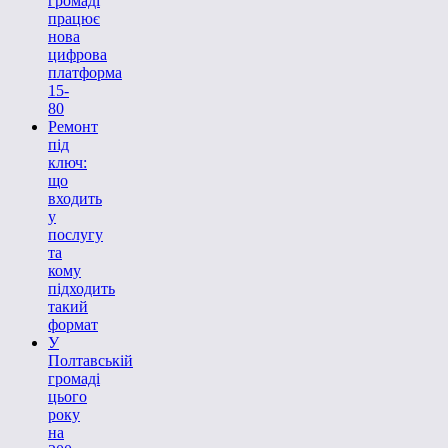
громаді
працює
нова
цифрова
платформа
15-
80
Ремонт
під
ключ:
що
входить
у
послугу
та
кому
підходить
такий
формат
У
Полтавській
громаді
цього
року
на