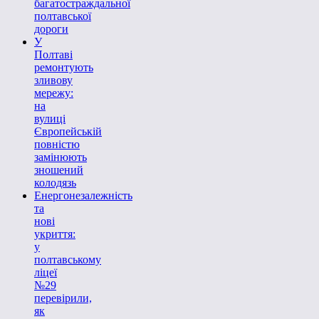
багатостраждальної
полтавської
дороги
У
Полтаві
ремонтують
зливову
мережу:
на
вулиці
Європейській
повністю
замінюють
зношений
колодязь
Енергонезалежність
та
нові
укриття:
у
полтавському
ліцеї
№29
перевірили,
як