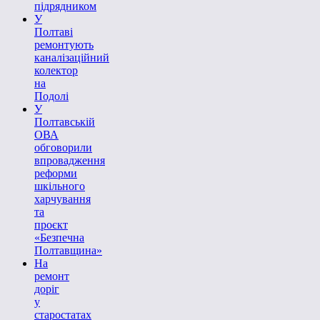
підрядником
У
Полтаві
ремонтують
каналізаційний
колектор
на
Подолі
У
Полтавській
ОВА
обговорили
впровадження
реформи
шкільного
харчування
та
проєкт
«Безпечна
Полтавщина»
На
ремонт
доріг
у
старостатах