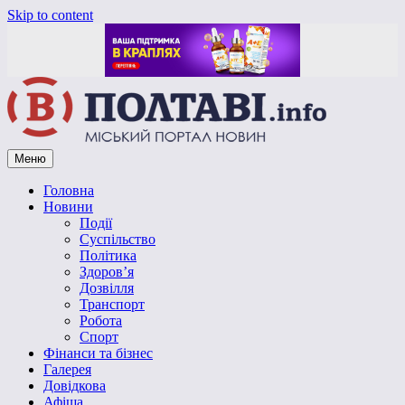
Skip to content
Меню
Vpoltave.info
Полтавський портал новин
Головна
Новини
Події
Суспільство
Політика
Здоров’я
Дозвілля
Транспорт
Робота
Спорт
Фінанси та бізнес
Галерея
Довідкова
Афіша