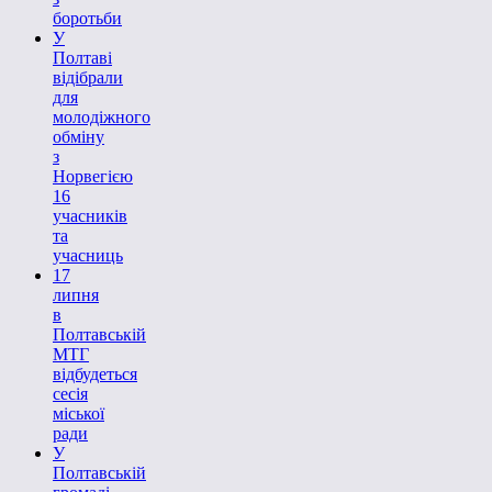
боротьби
У
Полтаві
відібрали
для
молодіжного
обміну
з
Норвегією
16
учасників
та
учасниць
17
липня
в
Полтавській
МТГ
відбудеться
сесія
міської
ради
У
Полтавській