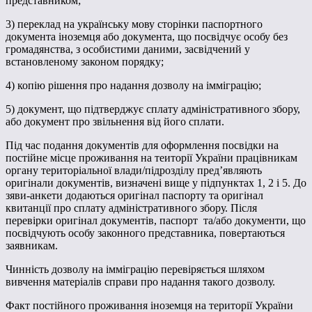
представником;
3) переклад на українську мову сторінки паспортного
документа іноземця або документа, що посвідчує особу без
громадянства, з особистими даними, засвідчений у
встановленому законом порядку;
4) копію рішення про надання дозволу на імміграцію;
5) документ, що підтверджує сплату адміністративного збору,
або документ про звільнення від його сплати.
Під час подання документів для оформлення посвідки на
постійне місце проживання на теиторії України працівникам
органу територіальної влади/підрозділу пред’являють
оригінали документів, визначені вище у підпунктах 1, 2 і 5. До
зяви-анкети додаються оригінал паспорту та оригінал
квитанції про сплату адміністративного збору. Після
перевірки оригінал документів, паспорт та/або документи, що
посвідчують особу законного представника, повертаються
заявникам.
Чинність дозволу на імміграцію перевіряється шляхом
вивчення матеріалів справи про надання такого дозволу.
Факт постійного проживання іноземця на території України