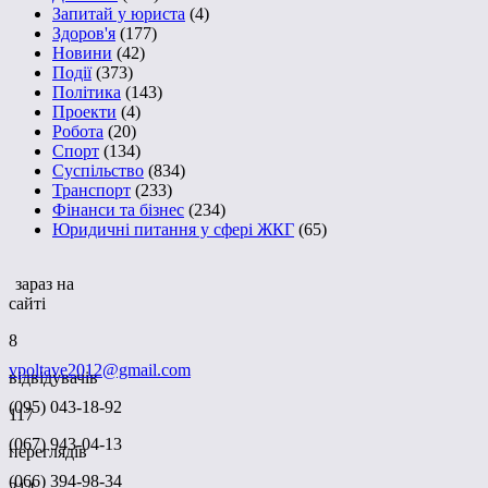
Запитай у юриста
(4)
Здоров'я
(177)
Новини
(42)
Події
(373)
Політика
(143)
Проекти
(4)
Робота
(20)
Спорт
(134)
Суспільство
(834)
Транспорт
(233)
Фінанси та бізнес
(234)
Юридичні питання у сфері ЖКГ
(65)
зараз на
сайті
8
vpoltave2012@gmail.com
відвідувачів
(095) 043-18-92
117
(067) 943-04-13
переглядів
(066) 394-98-34