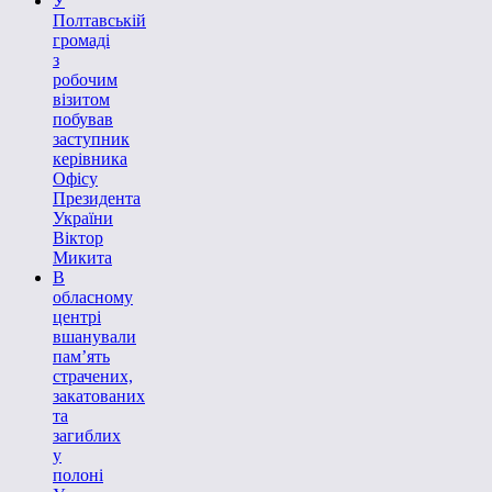
У
Полтавській
громаді
з
робочим
візитом
побував
заступник
керівника
Офісу
Президента
України
Віктор
Микита
В
обласному
центрі
вшанували
пам’ять
страчених,
закатованих
та
загиблих
у
полоні