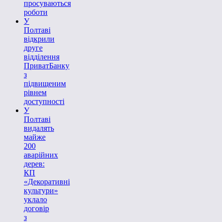
просуваються
роботи
У
Полтаві
відкрили
друге
відділення
ПриватБанку
з
підвищеним
рівнем
доступності
У
Полтаві
видалять
майже
200
аварійних
дерев:
КП
«Декоративні
культури»
уклало
договір
з