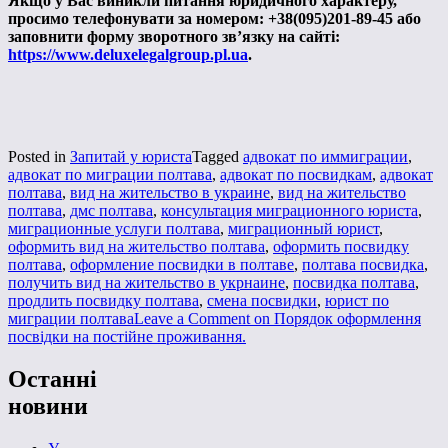
Якщо у Вас виникли питання юридичного характеру,
просимо телефонувати за номером: +38(095)201-89-45 або
заповнити форму зворотного зв’язку на сайті:
https://www.deluxelegalgroup.pl.ua
.
Posted in
Запитай у юриста
Tagged
адвокат по иммиграции
,
адвокат по миграции полтава
,
адвокат по посвидкам
,
адвокат
полтава
,
вид на жительство в украине
,
вид на жительство
полтава
,
дмс полтава
,
консультация миграционного юриста
,
миграционные услуги полтава
,
миграционный юрист
,
оформить вид на жительство полтава
,
оформить посвидку
полтава
,
оформление посвидки в полтаве
,
полтава посвидка
,
получить вид на жительство в укрнаине
,
посвидка полтава
,
продлить посвидку полтава
,
смена посвидки
,
юрист по
миграции полтава
Leave a Comment
on Порядок оформлення
посвідки на постійне проживання.
Останні
новини