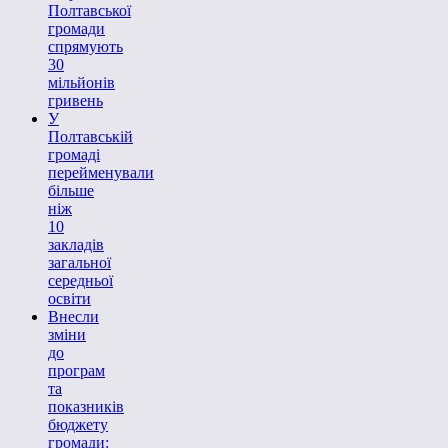
Полтавської
громади
спрямують
30
мільйонів
гривень
У
Полтавській
громаді
перейменували
більше
ніж
10
закладів
загальної
середньої
освіти
Внесли
зміни
до
програм
та
показників
бюджету
громади: