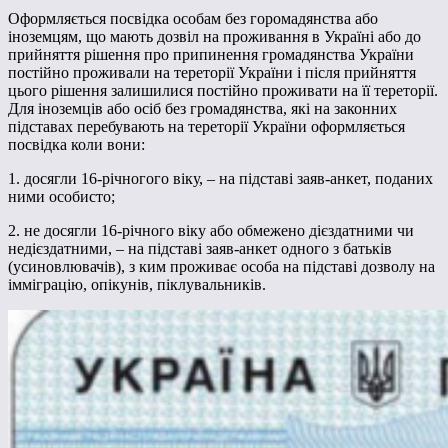
Оформляється посвідка особам без горомадянства або
іноземцям, що мають дозвіл на проживання в Україні або до
прийняття рішення про припинення громадянства України
постійно проживали на тереторії України і після прийняття
цього рішення залишилися постійно проживати на її тереторії.
Для іноземців або осіб без громадянства, які на законних
підставах перебувають на тереторії України оформляється
посвідка коли вони:
1. досягли 16-річногого віку, – на підставі заяв-анкет, поданих
ними особисто;
2. не досягли 16-річного віку або обмежено дієздатними чи
недієздатними, – на підставі заяв-анкет одного з батьків
(усиновлювачів), з ким проживає особа на підставі дозволу на
імміграцію, опікунів, піклувальників.