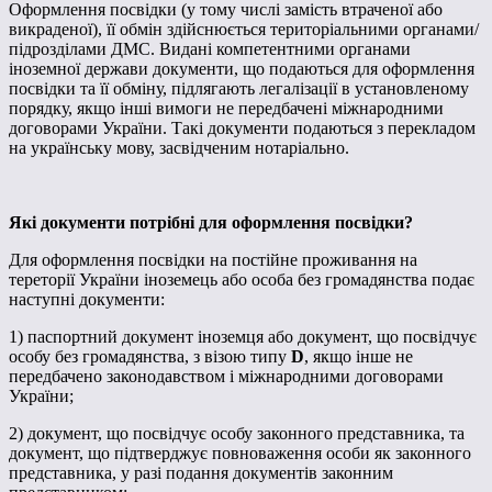
Оформлення посвідки (у тому числі замість втраченої або
викраденої), її обмін здійснюється територіальними органами/
підрозділами ДМС. Видані компетентними органами
іноземної держави документи, що подаються для оформлення
посвідки та її обміну, підлягають легалізації в установленому
порядку, якщо інші вимоги не передбачені міжнародними
договорами України. Такі документи подаються з перекладом
на українську мову, засвідченим нотаріально.
Як
і документи потрібні
для оформлення посвідки
?
Для оформлення посвідки на постійне проживання на
тереторії України іноземець або особа без громадянства подає
наступні документи:
1) паспортний документ іноземця або документ, що посвідчує
особу без громадянства, з візою типу
D
, якщо інше не
передбачено законодавством і міжнародними договорами
України;
2) документ, що посвідчує особу законного представника, та
документ, що підтверджує повноваження особи як законного
представника, у разі подання документів законним