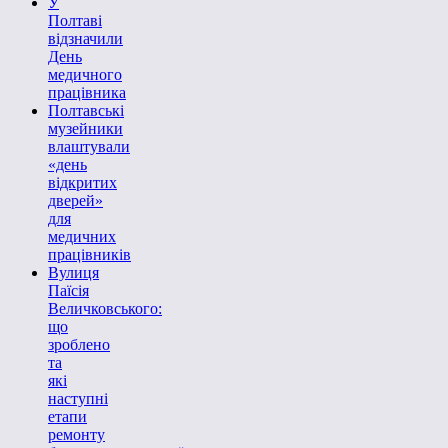
У
Полтаві
відзначили
День
медичного
працівника
Полтавські
музейники
влаштували
«день
відкритих
дверей»
для
медичних
працівників
Вулиця
Паїсія
Величковського:
що
зроблено
та
які
наступні
етапи
ремонту