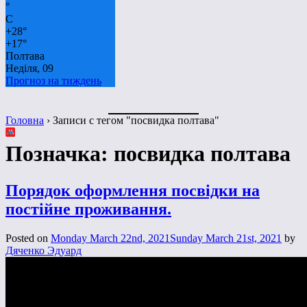
°
C
+
28°
+
17°
Полтава
Неділя, 09
Прогноз на тиждень
Головна
›
Записи с тегом "посвидка полтава"
Позначка:
посвидка полтава
Порядок оформлення посвідки на
постійне проживання.
Posted on
Monday March 22nd, 2021
Sunday March 21st, 2021
by
Дяченко Эдуард