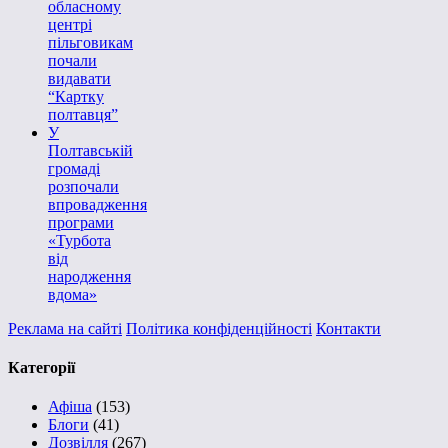
обласному
центрі
пільговикам
почали
видавати
“Картку
полтавця”
У
Полтавській
громаді
розпочали
впровадження
програми
«Турбота
від
народження
вдома»
Реклама на сайті
Політика конфіденційності
Контакти
Категорії
Афіша
(153)
Блоги
(41)
Дозвілля
(267)