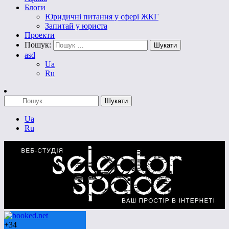
Блоги
Юридичні питання у сфері ЖКГ
Запитай у юриста
Проекти
Пошук:
asd
Ua
Ru
Ua
Ru
+
34