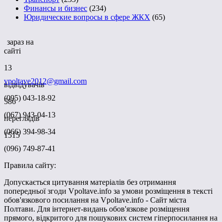
Финансы и бизнес
(234)
Юридические вопросы в сфере ЖКХ
(65)
зараз на
сайті
13
vpoltave2012@gmail.com
відвідувачів
(095) 043-18-92
586
(067) 943-04-13
переглядів
(066) 394-98-34
1515
(096) 749-87-41
Правила сайту:
Допускається цитування матеріалів без отримання
попередньої згоди Vpoltave.info за умови розміщення в тексті
обов'язкового посилання на Vpoltave.info - Сайт міста
Полтави. Для інтернет-видань обов'язкове розміщення
прямого, відкритого для пошукових систем гіперпосилання на