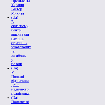
Президента
України
Віктор
Микита
(Ua)
В
обласному
центрі
вшанували
пам’ять
страчених,
закатованих
та
загиблих
у
полоні
(Ua)
У
Полтаві
відзначили
День
медичного
працівника
(Ua)
Полтавські