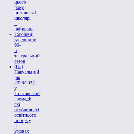
цього
року
полтавські
школярі
–
найкращі
Гоголівці
завершили
90-
й
театральний
сезон
(Ua)
Навчальний
рік
2026/2027
у
Полтавській
громаді:
які
особливості
освітнього
процесу
в
умовах