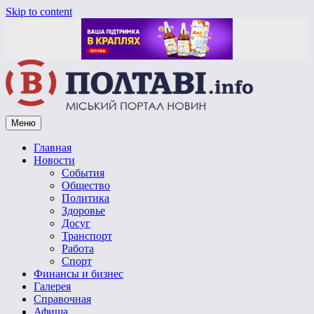
Skip to content
Меню
Vpoltave.info
Полтавский портал новостей
Главная
Новости
События
Общество
Политика
Здоровье
Досуг
Транспорт
Работа
Спорт
Финансы и бизнес
Галерея
Справочная
Афиша