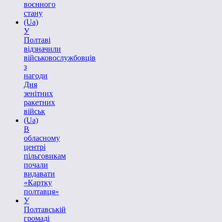
воєнного
стану
(Ua)
У
Полтаві
відзначили
військовослужбовців
з
нагоди
Дня
зенітних
ракетних
військ
(Ua)
В
обласному
центрі
пільговикам
почали
видавати
«Картку
полтавця»
У
Полтавській
громаді