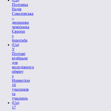
(Ua)
Полтавка
Надія
Соколовська
–
дворазова
чемпіонка
Європи
з
боротьби
(Ua)
У
Полтаві
відібрали
для
молодіжного
обміну
з
Норвегією
16
учасників
та
учасниць
(Ua)
17