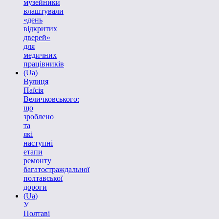
музейники
влаштували
«день
відкритих
дверей»
для
медичних
працівників
(Ua)
Вулиця
Паїсія
Величковського:
що
зроблено
та
які
наступні
етапи
ремонту
багатостраждальної
полтавської
дороги
(Ua)
У
Полтаві