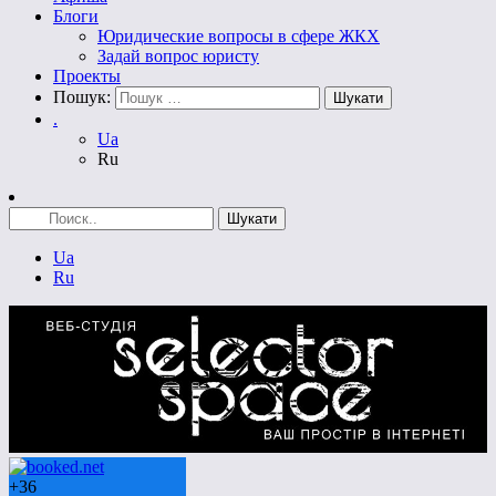
Блоги
Юридические вопросы в сфере ЖКХ
Задай вопрос юристу
Проекты
Пошук:
.
Ua
Ru
Ua
Ru
+
36