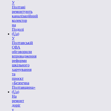
У
Полтаві
ремонтують
каналізаційний
колектор
на
Подолі
(Ua)
У
Полтавській
ОВА
обговорили
впровадження
реформи
шкільного
харчування
та
проєкт
«Безпечна
Полтавщина»
(Ua)
На
ремонт
доріг
у