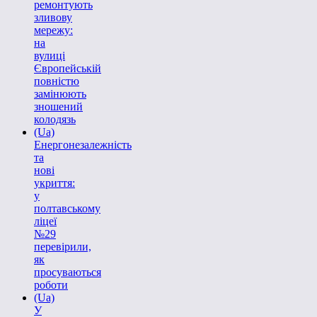
ремонтують
зливову
мережу:
на
вулиці
Європейській
повністю
замінюють
зношений
колодязь
(Ua)
Енергонезалежність
та
нові
укриття:
у
полтавському
ліцеї
№29
перевірили,
як
просуваються
роботи
(Ua)
У