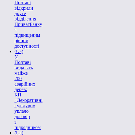
Полтаві
відкрили
друге
відділення
ПриватБанку
з
підвищеним
рівнем
доступності
(Ua)
У
Полтаві
видалять
майже
200
аварійних
дерев:
КП
«Декоративні
культури»
уклало
договір
з
підрядником
(Ua)