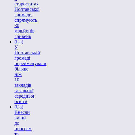
старостатах
Полтавської
громади
спрямують
30
мільйонів
гривень
(Ua)
У
Полтавській
громаді
перейменували
більше
ніж
10
закладів
загальної
середньої
освіти
(Ua)
Внесли
зміни
до
програм
та