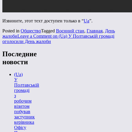
Извините, этот техт доступен только в “
Ua
”.
Posted in
Общество
Tagged
Воєнний стан
,
Главная
,
День
жалоби
Leave a Comment
on (Ua) У Полтавській громаді
оголосили День жалоби
Последние
новости
(Ua)
У
Полтавській
громаді
з
робочим
візитом
побував
заступник
керівника
Офісу