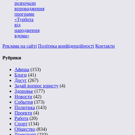
розпочали
впровадження
програми
«Турбота
від
народження
вдома»
Реклама на сайті
Політика конфіденційності
Контакти
Рубрики
Афиша
(153)
Блоги
(41)
Досуг
(267)
Задай вопрос юристу
(4)
Здоровье
(177)
Новости
(42)
События
(373)
Политика
(143)
Проекти
(4)
Работа
(20)
Спорт
(134)
Общество
(834)
Транспорт
(233)