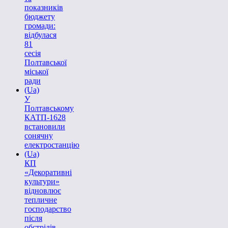
показників
бюджету
громади:
відбулася
81
сесія
Полтавської
міської
ради
(Ua)
У
Полтавському
КАТП-1628
встановили
сонячну
електростанцію
(Ua)
КП
«Декоративні
культури»
відновлює
тепличне
господарство
після
обстрілів