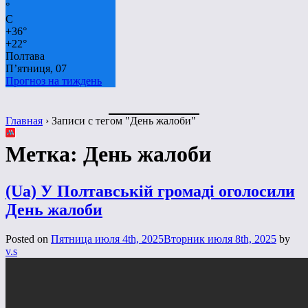
°
C
+
36°
+
22°
Полтава
П’ятниця, 07
Прогноз на тиждень
Главная
›
Записи с тегом "День жалоби"
Метка:
День жалоби
(Ua) У Полтавській громаді оголосили
День жалоби
Posted on
Пятница июля 4th, 2025
Вторник июля 8th, 2025
by
v.s