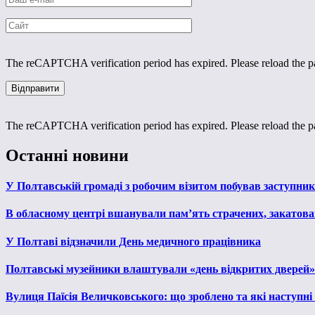
The reCAPTCHA verification period has expired. Please reload the p
The reCAPTCHA verification period has expired. Please reload the p
Останні новини
У Полтавській громаді з робочим візитом побував заступни
В обласному центрі вшанували пам’ять страчених, закатован
У Полтаві відзначили День медичного працівника
Полтавські музейники влаштували «день відкритих дверей»
Вулиця Паїсія Величковського: що зроблено та які наступні