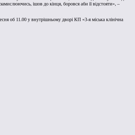
амислюючись, ішов до кінця, боровся аби її відстояти», –
сня об 11.00 у внутрішньому дворі КП «3-я міська клінічна