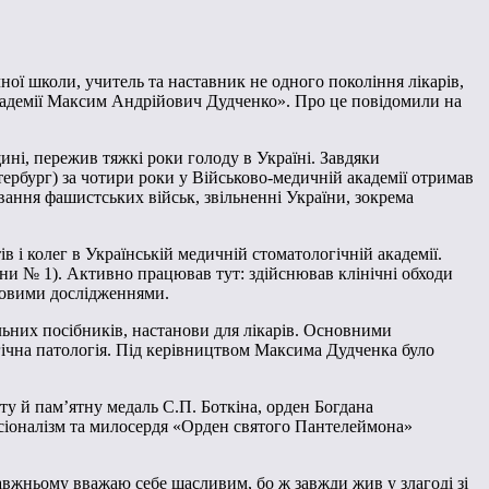
ної школи, учитель та наставник не одного покоління лікарів,
академії Максим Андрійович Дудченко». Про це повідомили на
ні, пережив тяжкі роки голоду в Україні. Завдяки
ербург) за чотири роки у Військово-медичній академії отримав
ування фашистських військ, звільненні України, зокрема
 і колег в Українській медичній стоматологічній академії.
ни № 1). Активно працював тут: здійснював клінічні обходи
уковими дослідженнями.
льних посібників, настанови для лікарів. Основними
ічна патологія. Під керівництвом Максима Дудченка було
ту й пам’ятну медаль С.П. Боткіна, орден Богдана
есіоналізм та милосердя «Орден святого Пантелеймона»
правжньому вважаю себе щасливим, бо ж завжди жив у злагоді зі