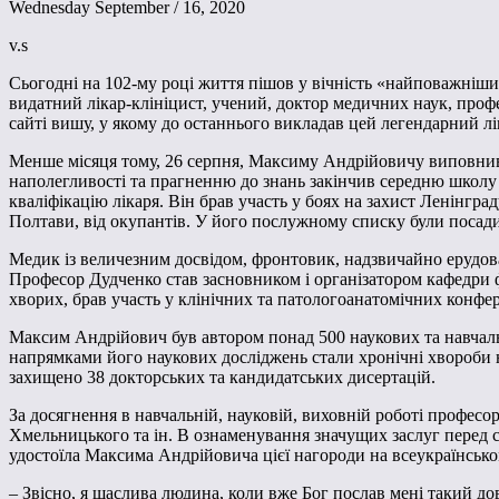
Wednesday September / 16, 2020
v.s
Сьогодні на 102-му році життя пішов у вічність «найповажніший
видатний лікар-клініцист, учений, доктор медичних наук, проф
сайті вишу, у якому до останнього викладав цей легендарний лік
Менше місяця тому, 26 серпня, Максиму Андрійовичу виповнився
наполегливості та прагненню до знань закінчив середню школу 
кваліфікацію лікаря. Він брав участь у боях на захист Ленінгр
Полтави, від окупантів. У його послужному списку були посади в
Медик із величезним досвідом, фронтовик, надзвичайно ерудова
Професор Дудченко став засновником і організатором кафедри 
хворих, брав участь у клінічних та патологоанатомічних конфе
Максим Андрійович був автором понад 500 наукових та навчальн
напрямками його наукових досліджень стали хронічні хвороби 
захищено 38 докторських та кандидатських дисертацій.
За досягнення в навчальній, науковій, виховній роботі профес
Хмельницького та ін. В ознаменування значущих заслуг перед 
удостоїла Максима Андрійовича цієї нагороди на всеукраїнськом
– Звісно, я щаслива людина, коли вже Бог послав мені такий дов