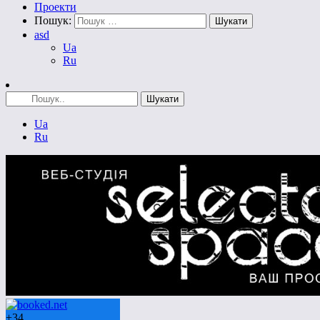
Проекти
Пошук:
asd
Ua
Ru
Ua
Ru
+
34