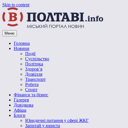
Skip to content
Меню
Vpoltave.info
Полтавський портал новин
Головна
Новини
Події
Суспільство
Політика
Здоров’я
Дозвілля
Транспорт
Робота
Спорт
Фінанси та бізнес
Галерея
Довідкова
Афіша
Блоги
Юридичні питання у сфері ЖКГ
Запитай у юриста