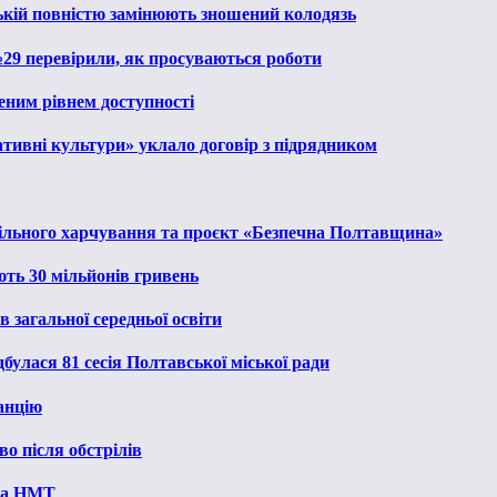
ькій повністю замінюють зношений колодязь
№29 перевірили, як просуваються роботи
еним рівнем доступності
тивні культури» уклало договір з підрядником
льного харчування та проєкт «Безпечна Полтавщина»
ють 30 мільйонів гривень
 загальної середньої освіти
булася 81 сесія Полтавської міської ради
анцію
о після обстрілів
 на НМТ