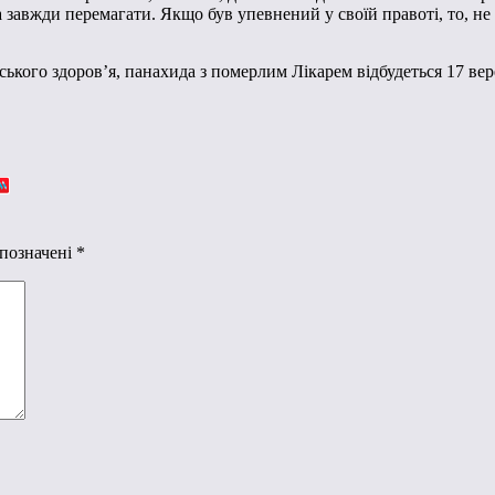
завжди перемагати. Якщо був упевнений у своїй правоті, то, не з
кого здоров’я, панахида з померлим Лікарем відбудеться 17 вере
 позначені
*