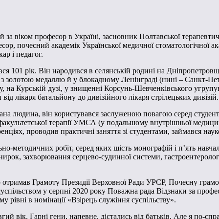
 за віком професор в Україні, засновник Полтавської терапевтич
есор, почесний академік Української медичної стоматологічної 
ар і педагог.
 101 рік. Він народився в селянській родині на Дніпропетровщи
з золотою медаллю й у блокадному Ленінграді (нині – Санкт-Пет
аду, на Курській дузі, у знищенні Корсунь-Шевченківського угруп
ід лікаря батальйону до дивізійного лікаря стрілецьких дивізій.
на людина, він користувався заслуженою повагою серед студентів
факультетської терапії УМСА (у подальшому внутрішньої медици
ренціях, проводив практичні заняття зі студентами, займався на
о-методичних робіт, серед яких шість монографій і п’ять навча
нирок, захворювання серцево-судинної системи, гастроентеролог
ор отримав Грамоту Президії Верховної Ради УРСР, Почесну грамо
суспільством у серпні 2020 року Поважна рада Відзнаки за проф
у рівні в номінації «Взірець служіння суспільству».
гий вік. Гарні гени, напевне, дістались від батьків. Але я по-с