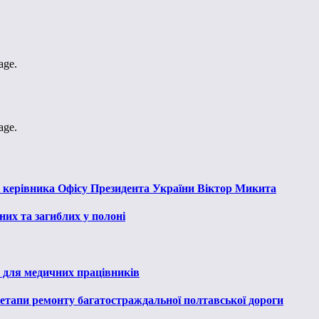
age.
age.
к керівника Офісу Президента України Віктор Микита
их та загиблих у полоні
 для медичних працівників
 етапи ремонту багатостраждальної полтавської дороги