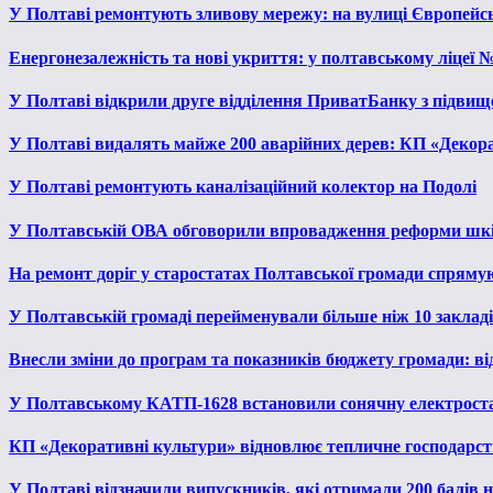
У Полтаві ремонтують зливову мережу: на вулиці Європейс
Енергонезалежність та нові укриття: у полтавському ліцеї 
У Полтаві відкрили друге відділення ПриватБанку з підвищ
У Полтаві видалять майже 200 аварійних дерев: КП «Декора
У Полтаві ремонтують каналізаційний колектор на Подолі
У Полтавській ОВА обговорили впровадження реформи шкі
На ремонт доріг у старостатах Полтавської громади спряму
У Полтавській громаді перейменували більше ніж 10 закладів
Внесли зміни до програм та показників бюджету громади: від
У Полтавському КАТП-1628 встановили сонячну електрост
КП «Декоративні культури» відновлює тепличне господарств
У Полтаві відзначили випускників, які отримали 200 балів