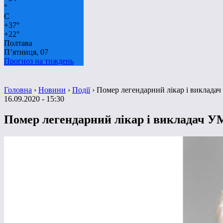
°
C
+
37°
+
22°
Полтава
П’ятниця, 07
Прогноз на тиждень
Головна
›
Новини
›
Події
›
Помер легендарний лікар і виклад
16.09.2020 - 15:30
Помер легендарний лікар і викладач 