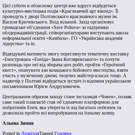
Цієї суботи в обласному центрі вже вдруге відбудеться
культурно-мистецька подія «Краєзнавчий арт вікенд». Її
проведуть у дворі Полтавського краєзнавчого музею ім.
Василя Кричевського. Вхід вільний. Захід організовує
громадське об’єднання «Save Poltava» за підтримки
облдержадміністрації, співорганізаторами виступають школа
неформальної освіти «Камбала», ГО «Українська академія
лідерства» та ін.
Відвідувачі матимуть змогу переглянути тематичну виставку
«Ілюстрована «Енеїда» Івана Котляревського» та почути
розповідь про неї від збирача цих робіт, пройти «Героїчний
квест», опанувати ази козацького бойового мистецтва, взяти
участь у музичному джемі, творчих майстер-класах тощо. А
надвечір у Полтаві відбудеться зустріч із відомим українським
письменником Юрієм Андруховичем.
Центральним образом заходу стане інсталяція «Човен», позаяк
саме такий плавзасіб став об’єднавчою платформою для
побратимів Енея, яка уберегла їх від багатьох небезпек та
дозволила пройти всі випробування на їхньому шляху.
Альона Зимня
Posted in
Дозвілля
Tagged
Головна