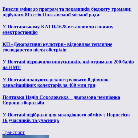
Внесли зміни до програм та показників бюджету громади:
відбулася 81 сесія Полтавської міської ради
У Полтавському КАТП-1628 встановили сонячну
електростанцію
КП «Декоративні культури» відновлює тепличне
господарство після обстрілів
У Полтаві відзначили випускників, які отримали 200 балів
на НМТ
У Полтаві планують реконструювати 8 ділянок
каналізаційних колекторів за 400 млн грн
Полтавка Надія Соколовська – дворазова чемпіонка
Європи з боротьби
У Полтаві відібрали для молодіжного обміну з Норвегією
16 учасників та учасниць
Транспорт