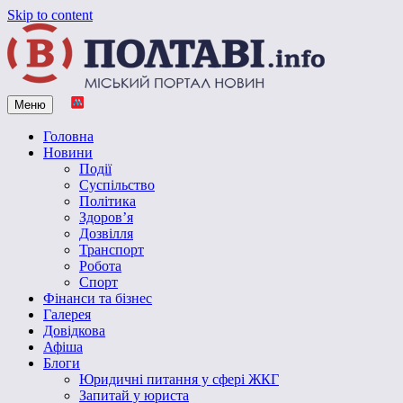
Skip to content
Меню
Vpoltave.info
Полтавський портал новин
Головна
Новини
Події
Суспільство
Політика
Здоров’я
Дозвілля
Транспорт
Робота
Спорт
Фінанси та бізнес
Галерея
Довідкова
Афіша
Блоги
Юридичні питання у сфері ЖКГ
Запитай у юриста