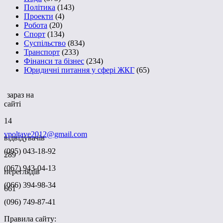
Політика
(143)
Проекти
(4)
Робота
(20)
Спорт
(134)
Суспільство
(834)
Транспорт
(233)
Фінанси та бізнес
(234)
Юридичні питання у сфері ЖКГ
(65)
зараз на
сайті
14
vpoltave2012@gmail.com
відвідувачів
(095) 043-18-92
289
(067) 943-04-13
переглядів
(066) 394-98-34
661
(096) 749-87-41
Правила сайту: