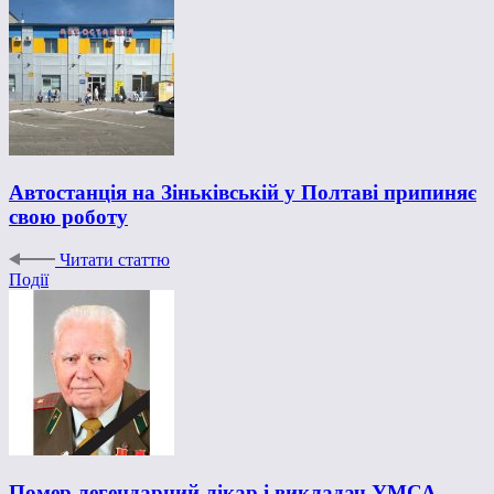
Автостанція на Зіньківській у Полтаві припиняє
свою роботу
Читати статтю
Події
Помер легендарний лікар і викладач УМСА