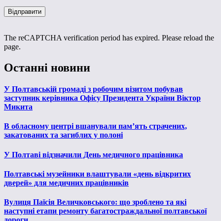
The reCAPTCHA verification period has expired. Please reload the
page.
Останні новини
У Полтавській громаді з робочим візитом побував
заступник керівника Офісу Президента України Віктор
Микита
В обласному центрі вшанували пам’ять страчених,
закатованих та загиблих у полоні
У Полтаві відзначили День медичного працівника
Полтавські музейники влаштували «день відкритих
дверей» для медичних працівників
Вулиця Паїсія Величковського: що зроблено та які
наступні етапи ремонту багатостраждальної полтавської
дороги