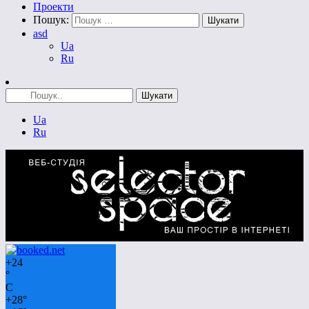
Проекти
Пошук:
asd
Ua
Ru
Ua
Ru
+
24
°
C
+
28°