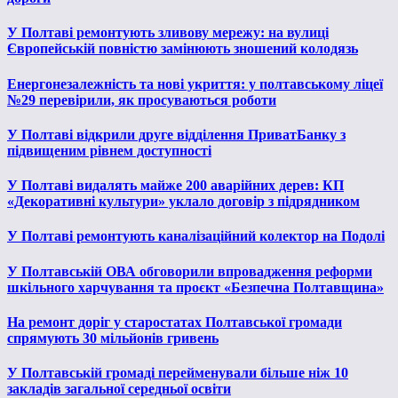
У Полтаві ремонтують зливову мережу: на вулиці
Європейській повністю замінюють зношений колодязь
Енергонезалежність та нові укриття: у полтавському ліцеї
№29 перевірили, як просуваються роботи
У Полтаві відкрили друге відділення ПриватБанку з
підвищеним рівнем доступності
У Полтаві видалять майже 200 аварійних дерев: КП
«Декоративні культури» уклало договір з підрядником
У Полтаві ремонтують каналізаційний колектор на Подолі
У Полтавській ОВА обговорили впровадження реформи
шкільного харчування та проєкт «Безпечна Полтавщина»
На ремонт доріг у старостатах Полтавської громади
спрямують 30 мільйонів гривень
У Полтавській громаді перейменували більше ніж 10
закладів загальної середньої освіти