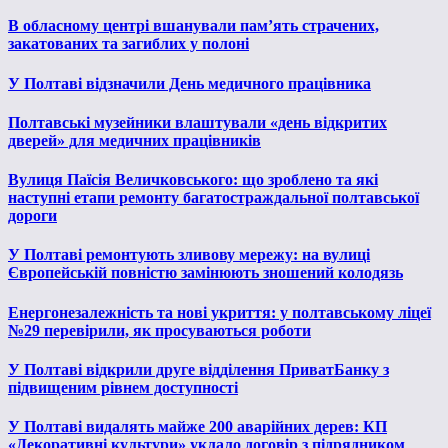
В обласному центрі вшанували пам’ять страчених,
закатованих та загиблих у полоні
У Полтаві відзначили День медичного працівника
Полтавські музейники влаштували «день відкритих
дверей» для медичних працівників
Вулиця Паїсія Величковського: що зроблено та які
наступні етапи ремонту багатостраждальної полтавської
дороги
У Полтаві ремонтують зливову мережу: на вулиці
Європейській повністю замінюють зношений колодязь
Енергонезалежність та нові укриття: у полтавському ліцеї
№29 перевірили, як просуваються роботи
У Полтаві відкрили друге відділення ПриватБанку з
підвищеним рівнем доступності
У Полтаві видалять майже 200 аварійних дерев: КП
«Декоративні культури» уклало договір з підрядником