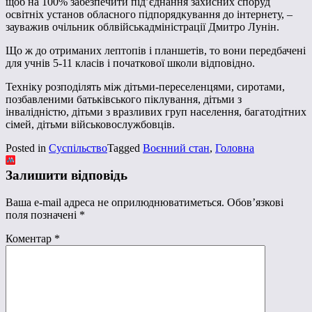
щоб на 100% забезпечити під’єднання захисних споруд
освітніх установ обласного підпорядкування до інтернету, –
зауважив очільник облвійськадміністрації Дмитро Лунін.
Що ж до отриманих лептопів і планшетів, то вони передбачені
для учнів 5-11 класів і початкової школи відповідно.
Техніку розподілять між дітьми-переселенцями, сиротами,
позбавленими батьківського піклування, дітьми з
інвалідністю, дітьми з вразливих груп населення, багатодітних
сімей, дітьми військовослужбовців.
Posted in
Суспільство
Tagged
Воєнний стан
,
Головна
Залишити відповідь
Ваша e-mail адреса не оприлюднюватиметься.
Обов’язкові
поля позначені
*
Коментар
*