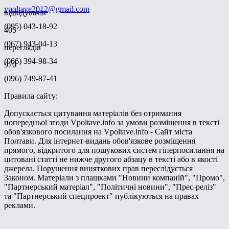
vpoltave2012@gmail.com
відвідувачів
(095) 043-18-92
405
(067) 943-04-13
переглядів
(066) 394-98-34
970
(096) 749-87-41
Правила сайту:
Допускається цитування матеріалів без отримання
попередньої згоди Vpoltave.info за умови розміщення в тексті
обов'язкового посилання на Vpoltave.info - Сайт міста
Полтави. Для інтернет-видань обов'язкове розміщення
прямого, відкритого для пошукових систем гіперпосилання на
цитовані статті не нижче другого абзацу в тексті або в якості
джерела. Порушення виняткових прав переслідується
Законом. Матеріали з плашками "Новини компаній", "Промо",
"Партнерський матеріал", "Політичні новини", "Прес-реліз"
та "Партнерський спецпроект" публікуються на правах
реклами.