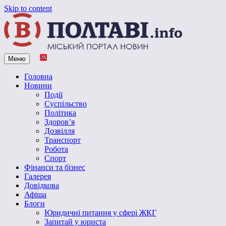
Skip to content
Меню
Vpoltave.info
Полтавський портал новин
Головна
Новини
Події
Суспільство
Політика
Здоров’я
Дозвілля
Транспорт
Робота
Спорт
Фінанси та бізнес
Галерея
Довідкова
Афіша
Блоги
Юридичні питання у сфері ЖКГ
Запитай у юриста