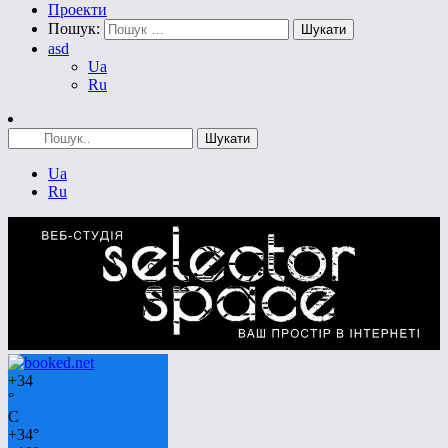
Проекти
Пошук:
asd
Ua
Ru
Ua
Ru
+
34
°
C
+
34°