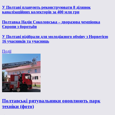
У Полтаві планують реконструювати 8 ділянок
каналізаційних колекторів за 400 млн грн
Полтавка Надія Соколовська – дворазова чемпіонка
Європи з боротьби
У Полтаві відібрали для молодіжного обміну з Норвегією
16 учасників та учасниць
Події
Полтавські рятувальники оновлюють парк
техніки (фото)