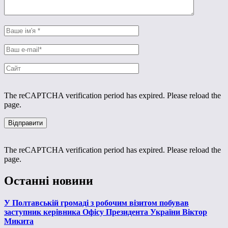
The reCAPTCHA verification period has expired. Please reload the
page.
The reCAPTCHA verification period has expired. Please reload the
page.
Останні новини
У Полтавській громаді з робочим візитом побував
заступник керівника Офісу Президента України Віктор
Микита