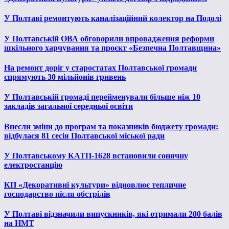
У Полтаві ремонтують каналізаційний колектор на Подолі
У Полтавській ОВА обговорили впровадження реформи
шкільного харчування та проєкт «Безпечна Полтавщина»
На ремонт доріг у старостатах Полтавської громади
спрямують 30 мільйонів гривень
У Полтавській громаді перейменували більше ніж 10
закладів загальної середньої освіти
Внесли зміни до програм та показників бюджету громади:
відбулася 81 сесія Полтавської міської ради
У Полтавському КАТП-1628 встановили сонячну
електростанцію
КП «Декоративні культури» відновлює тепличне
господарство після обстрілів
У Полтаві відзначили випускників, які отримали 200 балів
на НМТ