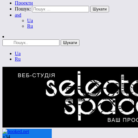
Проекти
Пошук:
asd
Ua
Ru
Ua
Ru
+
34