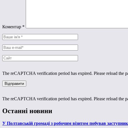
Коментар
*
The reCAPTCHA verification period has expired. Please reload the p
The reCAPTCHA verification period has expired. Please reload the p
Останні новини
У Полтавській громаді з робочим візитом побував заступни