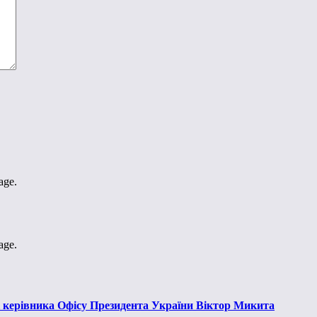
age.
age.
к керівника Офісу Президента України Віктор Микита