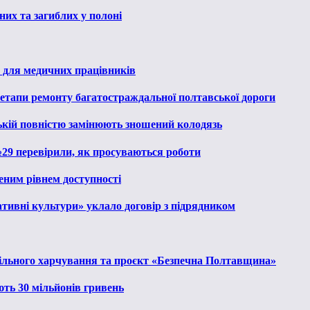
их та загиблих у полоні
 для медичних працівників
 етапи ремонту багатостраждальної полтавської дороги
ькій повністю замінюють зношений колодязь
№29 перевірили, як просуваються роботи
еним рівнем доступності
тивні культури» уклало договір з підрядником
льного харчування та проєкт «Безпечна Полтавщина»
ють 30 мільйонів гривень