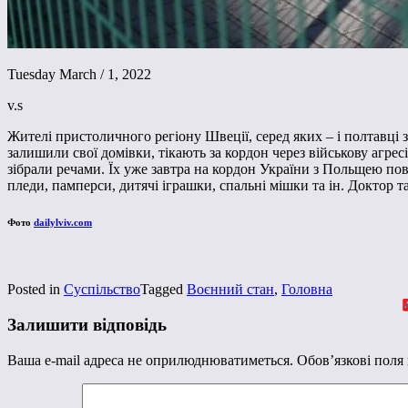
Tuesday March / 1, 2022
v.s
Жителі пристоличного регіону Швеції, серед яких – і полтавці 
залишили свої домівки, тікають за кордон через військову агре
зібрали речами. Їх уже завтра на кордон України з Польщею пов
пледи, памперси, дитячі іграшки, спальні мішки та ін. Доктор т
Фото
dailylviv.com
Posted in
Суспільство
Tagged
Воєнний стан
,
Головна
Залишити відповідь
Ваша e-mail адреса не оприлюднюватиметься.
Обов’язкові поля