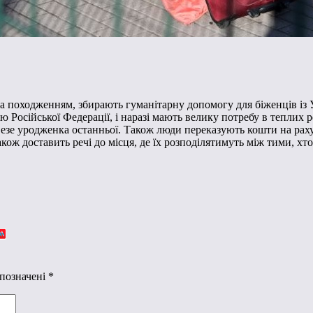
за походженням, збирають гуманітарну допомогу для біженців із 
сію Російської Федерації, і наразі мають велику потребу в тепли
езе уродженка останньої. Також люди переказують кошти на рахуно
акож доставить речі до місця, де їх розподілятимуть між тими, хт
 позначені
*