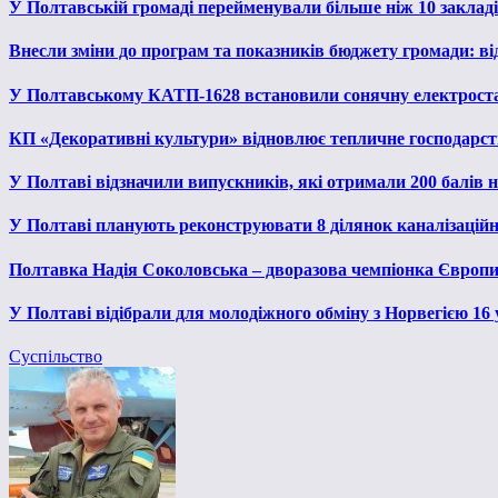
У Полтавській громаді перейменували більше ніж 10 закладів
Внесли зміни до програм та показників бюджету громади: від
У Полтавському КАТП-1628 встановили сонячну електрост
КП «Декоративні культури» відновлює тепличне господарств
У Полтаві відзначили випускників, які отримали 200 балів
У Полтаві планують реконструювати 8 ділянок каналізаційн
Полтавка Надія Соколовська – дворазова чемпіонка Європи
У Полтаві відібрали для молодіжного обміну з Норвегією 16
Суспільство