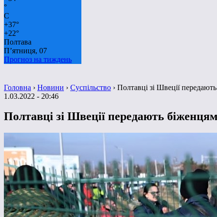
°
C
+
37°
+
22°
Полтава
П’ятниця, 07
Прогноз на тиждень
Головна
›
Новини
›
Суспільство
›
Полтавці зі Швеції передають
1.03.2022 - 20:46
Полтавці зі Швеції передають біженцям