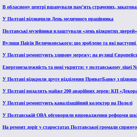
В обласному центрі вшанували пам’ять страчених, закатован
У Полтаві відзначили День медичного працівника
Полтавські музейники влаштували «день відкритих дверей»
Вулиця Паїсія Величковського: що зроблено та які наступні
У Полтаві ремонтують зливову мережу: на вулиці Європейс
Енергонезалежність та нові укриття: у полтавському ліцеї 
У Полтаві відкрили друге відділення ПриватБанку з підвищ
У Полтаві видалять майже 200 аварійних дерев: КП «Декора
У Полтаві ремонтують каналізаційний колектор на Подолі
У Полтавській ОВА обговорили впровадження реформи шкі
На ремонт доріг у старостатах Полтавської громади спряму