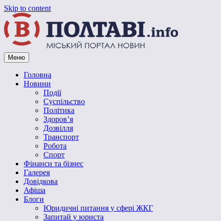
Skip to content
Меню
Vpoltave.info
Полтавський портал новин
Головна
Новини
Події
Суспільство
Політика
Здоров’я
Дозвілля
Транспорт
Робота
Спорт
Фінанси та бізнес
Галерея
Довідкова
Афіша
Блоги
Юридичні питання у сфері ЖКГ
Запитай у юриста