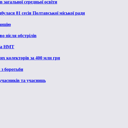
 загальної середньої освіти
булася 81 сесія Полтавської міської ради
анцію
о після обстрілів
 на НМТ
их колекторів за 400 млн грн
 з боротьби
 учасників та учасниць