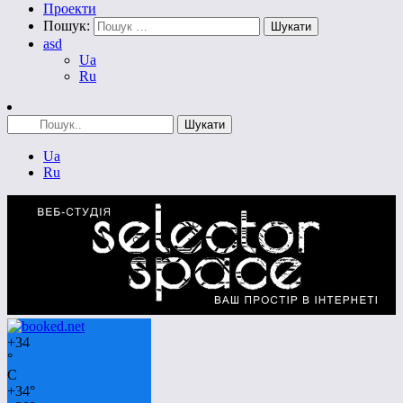
Проекти
Пошук:
asd
Ua
Ru
Ua
Ru
+
34
°
C
+
34°