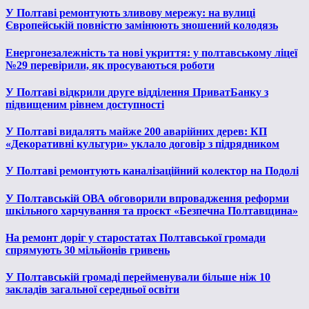
У Полтаві ремонтують зливову мережу: на вулиці
Європейській повністю замінюють зношений колодязь
Енергонезалежність та нові укриття: у полтавському ліцеї
№29 перевірили, як просуваються роботи
У Полтаві відкрили друге відділення ПриватБанку з
підвищеним рівнем доступності
У Полтаві видалять майже 200 аварійних дерев: КП
«Декоративні культури» уклало договір з підрядником
У Полтаві ремонтують каналізаційний колектор на Подолі
У Полтавській ОВА обговорили впровадження реформи
шкільного харчування та проєкт «Безпечна Полтавщина»
На ремонт доріг у старостатах Полтавської громади
спрямують 30 мільйонів гривень
У Полтавській громаді перейменували більше ніж 10
закладів загальної середньої освіти