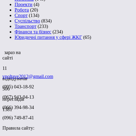
Проекти
(4)
Робота
(20)
Спорт
(134)
Суспільство
(834)
Транспорт
(233)
Фінанси та бізнес
(234)
Юридичні питання у сфері ЖКГ
(65)
зараз на
сайті
11
vpoltave2012@gmail.com
відвідувачів
(095) 043-18-92
506
(067) 943-04-13
переглядів
(066) 394-98-34
1381
(096) 749-87-41
Правила сайту: