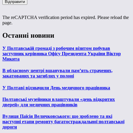
The reCAPTCHA verification period has expired. Please reload the
page.
Останні новини
У Полтавській громаді з робочим візитом побував
заступник керівника Офісу Президента України Віктор
Микита
В обласному центрі вшанували пам’ять страчених,
закатованих та загиблих у полоні
У Полтаві відзначили День медичного працівника
Полтавські музейники влаштували «день відкритих
дверей» для медичних працівників
Вулиця Паїсія Величковського: що зроблено та які
наступні етапи ремонту багатостраждальної полтавської
дороги