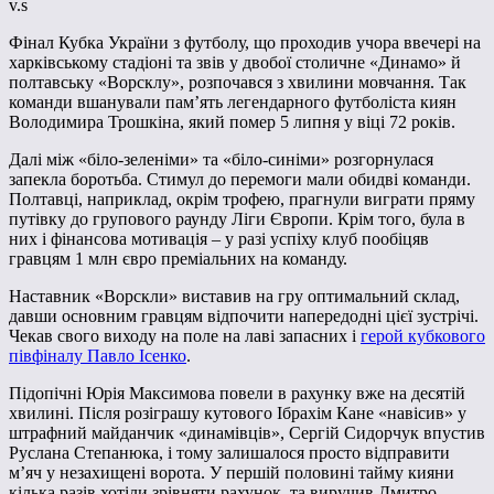
v.s
Фінал Кубка України з футболу, що проходив учора ввечері на
харківському стадіоні та звів у двобої столичне «Динамо» й
полтавську «Ворсклу», розпочався з хвилини мовчання. Так
команди вшанували пам’ять легендарного футболіста киян
Володимира Трошкіна, який помер 5 липня у віці 72 років.
Далі між «біло-зеленіми» та «біло-синіми» розгорнулася
запекла боротьба. Стимул до перемоги мали обидві команди.
Полтавці, наприклад, окрім трофею, прагнули виграти пряму
путівку до групового раунду Ліги Європи. Крім того, була в
них і фінансова мотивація – у разі успіху клуб пообіцяв
гравцям 1 млн євро преміальних на команду.
Наставник «Ворскли» виставив на гру оптимальний склад,
давши основним гравцям відпочити напередодні цієї зустрічі.
Чекав свого виходу на поле на лаві запасних і
герой кубкового
півфіналу Павло Ісенко
.
Підопічні Юрія Максимова повели в рахунку вже на десятій
хвилині. Після розіграшу кутового Ібрахім Кане «навісив» у
штрафний майданчик «динамівців», Сергій Сидорчук впустив
Руслана Степанюка, і тому залишалося просто відправити
м’яч у незахищені ворота. У першій половині тайму кияни
кілька разів хотіли зрівняти рахунок, та виручив Дмитро