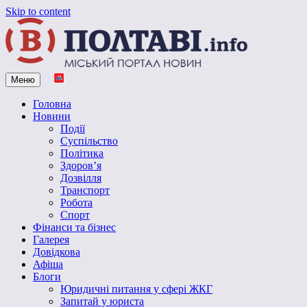
Skip to content
Меню
Vpoltave.info
Полтавський портал новин
Головна
Новини
Події
Суспільство
Політика
Здоров’я
Дозвілля
Транспорт
Робота
Спорт
Фінанси та бізнес
Галерея
Довідкова
Афіша
Блоги
Юридичні питання у сфері ЖКГ
Запитай у юриста