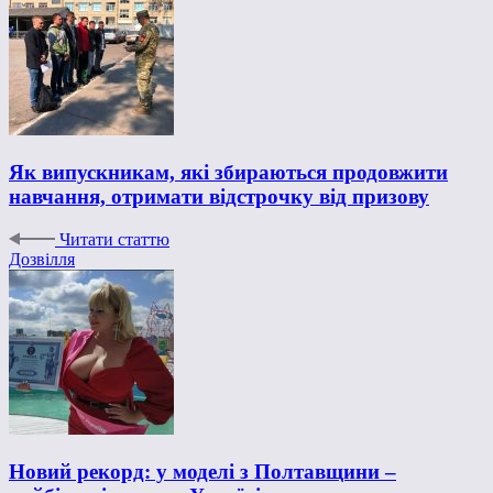
Як випускникам, які збираються продовжити
навчання, отримати відстрочку від призову
Читати статтю
Дозвілля
Новий рекорд: у моделі з Полтавщини –