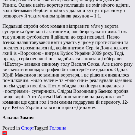
Різник. Однак навіть воротар полтавців не зміг нічого вдіяти,
коли Беньямін Вербич пробив у дальній кут у штрафному з
розвороту й таким чином зрівняв рахунок – 1:1.
Подальші спроби обох команд відправити м’яч у ворота
суперника були хоч і активними, але безрезультатними. Тож
так унічию футболісти й дійшли до серії пенальті. Павло
Ісенко налаштовувався взяти участь у цьому протистоянні та
посилено розминався під керівництвом Сергія Долганського,
який із «Ворсклою» виграв Кубок України 2009 року. Тоді,
правда, серія пенальті не знадобилася – полтавці обіграли
«Шахтар» завдяки єдиному голу Василя Сачка. Але цього разу
визначити володаря трофею без «лотереї» не вдалося. Однак
Юрій Максимов не замінив воротаря, і це рішення виявилося
помилковим. «Біло-зелені» та «біло-сині» реалізували ідеально
по сім ударів поспіль. Потім обидва голкіпери впоралися з
«пострілами» суперників. Слідом Володимир Баєнко пробив
вище воріт. А от Артем Шабанов записав на рахунок своєї
команди ще один гол і тим самим подарував їй перемогу, 12-
ту в Кубку України за всю історію «Динамо».
Альона Зимня
Posted in
Спорт
Tagged
Головна