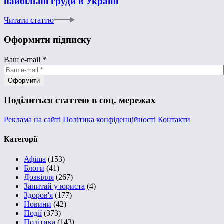
найбільші груди в Україні
Читати статтю
Оформити підписку
Ваш e-mail
*
Поділиться статтею в соц. мережах
Реклама на сайті
Політика конфіденційності
Контакти
Категорії
Афіша
(153)
Блоги
(41)
Дозвілля
(267)
Запитай у юриста
(4)
Здоров'я
(177)
Новини
(42)
Події
(373)
Політика
(143)