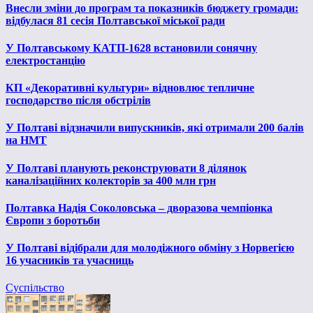
Внесли зміни до програм та показників бюджету громади:
відбулася 81 сесія Полтавської міської ради
У Полтавському КАТП-1628 встановили сонячну
електростанцію
КП «Декоративні культури» відновлює тепличне
господарство після обстрілів
У Полтаві відзначили випускників, які отримали 200 балів
на НМТ
У Полтаві планують реконструювати 8 ділянок
каналізаційних колекторів за 400 млн грн
Полтавка Надія Соколовська – дворазова чемпіонка
Європи з боротьби
У Полтаві відібрали для молодіжного обміну з Норвегією
16 учасників та учасниць
Суспільство