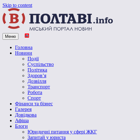
Skip to content
Меню
Vpoltave.info
Полтавський портал новин
Головна
Новини
Події
Суспільство
Політика
Здоров’я
Дозвілля
Транспорт
Робота
Спорт
Фінанси та бізнес
Галерея
Довідкова
Афіша
Блоги
Юридичні питання у сфері ЖКГ
Запитай у юриста