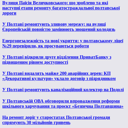
Вулиця Паїсія Величковського: що зроблено та які
наступні етапи ремонту багатостраждальної полтавської
дороги
У Полтаві ремонтують зливову мережу: на вулиці
Європейській повністю замінюють зношений колодязь
Енергонезалежність та нові укриття: у полтавському ліцеї
№29 перевірили, як просуваються роботи
У Полтаві відкрили друге відділення ПриватБанку з
підвищеним рівнем доступності
У Полтаві видалять майже 200 аварійних дерев: КП
«Декоративні культури» уклало договір з підрядником
У Полтаві ремонтують каналізаційний колектор на Подолі
У Полтавській ОВА обговорили впровадження реформи
шкільного харчування та проєкт «Безпечна Полтавщина»
На ремонт доріг у старостатах Полтавської громади
спрямують 30 мільйонів гривень