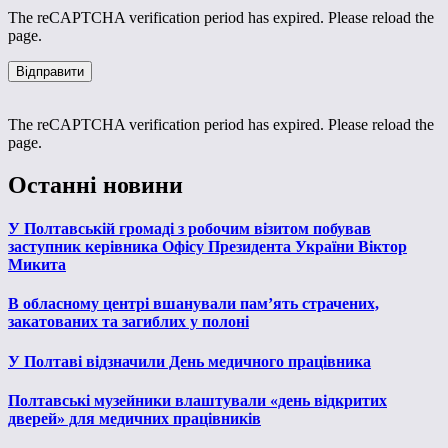
The reCAPTCHA verification period has expired. Please reload the
page.
The reCAPTCHA verification period has expired. Please reload the
page.
Останні новини
У Полтавській громаді з робочим візитом побував
заступник керівника Офісу Президента України Віктор
Микита
В обласному центрі вшанували пам’ять страчених,
закатованих та загиблих у полоні
У Полтаві відзначили День медичного працівника
Полтавські музейники влаштували «день відкритих
дверей» для медичних працівників