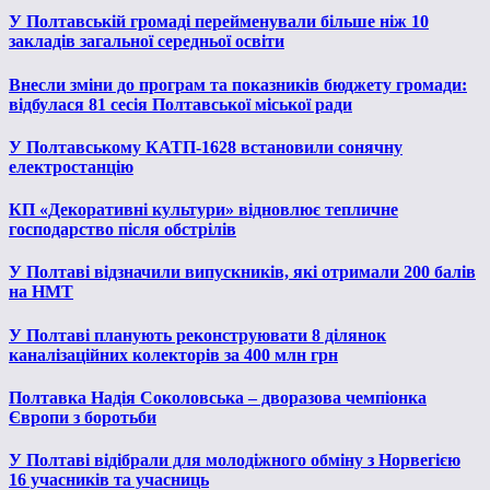
У Полтавській громаді перейменували більше ніж 10
закладів загальної середньої освіти
Внесли зміни до програм та показників бюджету громади:
відбулася 81 сесія Полтавської міської ради
У Полтавському КАТП-1628 встановили сонячну
електростанцію
КП «Декоративні культури» відновлює тепличне
господарство після обстрілів
У Полтаві відзначили випускників, які отримали 200 балів
на НМТ
У Полтаві планують реконструювати 8 ділянок
каналізаційних колекторів за 400 млн грн
Полтавка Надія Соколовська – дворазова чемпіонка
Європи з боротьби
У Полтаві відібрали для молодіжного обміну з Норвегією
16 учасників та учасниць