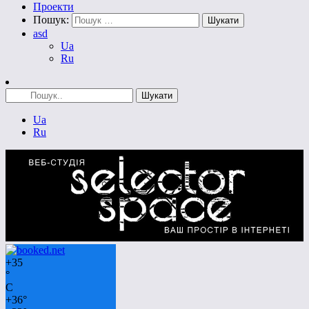
Проекти
Пошук:
asd
Ua
Ru
Ua
Ru
+
35
°
C
+
36°