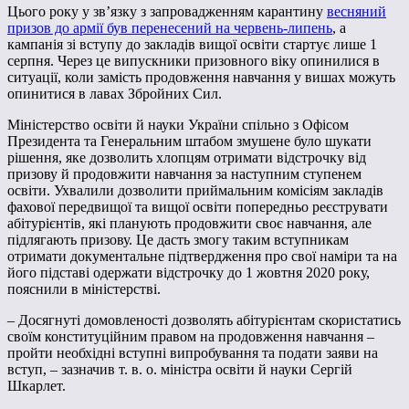
Цього року у зв’язку з запровадженням карантину
весняний
призов до армії був перенесений на червень-липень
, а
кампанія зі вступу до закладів вищої освіти стартує лише 1
серпня. Через це випускники призовного віку опинилися в
ситуації, коли замість продовження навчання у вишах можуть
опинитися в лавах Збройних Сил.
Міністерство освіти й науки України спільно з Офісом
Президента та Генеральним штабом змушене було шукати
рішення, яке дозволить хлопцям отримати відстрочку від
призову й продовжити навчання за наступним ступенем
освіти. Ухвалили дозволити приймальним комісіям закладів
фахової передвищої та вищої освіти попередньо реєструвати
абітурієнтів, які планують продовжити своє навчання, але
підлягають призову. Це дасть змогу таким вступникам
отримати документальне підтвердження про свої наміри та на
його підставі одержати відстрочку до 1 жовтня 2020 року,
пояснили в міністерстві.
– Досягнуті домовленості дозволять абітурієнтам скористатись
своїм конституційним правом на продовження навчання –
пройти необхідні вступні випробування та подати заяви на
вступ, – зазначив т. в. о. міністра освіти й науки Сергій
Шкарлет.