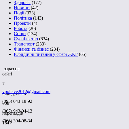
Здоров'я
(177)
Новини
(42)
Події
(373)
Політика
(143)
Проекти
(4)
Робота
(20)
Спорт
(134)
Суспільство
(834)
Транспорт
(233)
Фінанси та бізнес
(234)
Юридичні питання у сфері ЖКГ
(65)
зараз на
сайті
7
vpoltave2012@gmail.com
відвідувачів
(095) 043-18-92
608
(067) 943-04-13
переглядів
(066) 394-98-34
1647