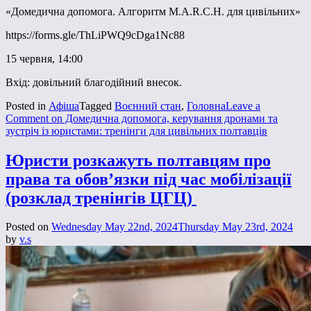
«Домедична допомога. Алгоритм M.A.R.C.H. для цивільних»
https://forms.gle/ThLiPWQ9cDga1Nc88
15 червня, 14:00
Вхід: довільний благодійний внесок.
Posted in
Афіша
Tagged
Воєнний стан
,
Головна
Leave a
Comment
on Домедична допомога, керування дронами та
зустріч із юристами: тренінги для цивільних полтавців
Юристи розкажуть полтавцям про
права та обов’язки під час мобілізації
(розклад тренінгів ЦГЦ)
Posted on
Wednesday May 22nd, 2024
Thursday May 23rd, 2024
by
v.s