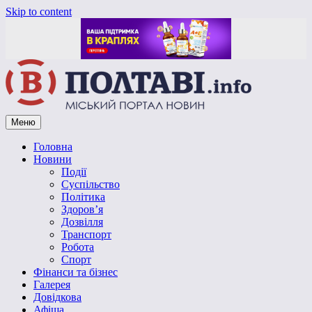
Skip to content
Меню
Vpoltave.info
Полтавський портал новин
Головна
Новини
Події
Суспільство
Політика
Здоров’я
Дозвілля
Транспорт
Робота
Спорт
Фінанси та бізнес
Галерея
Довідкова
Афіша