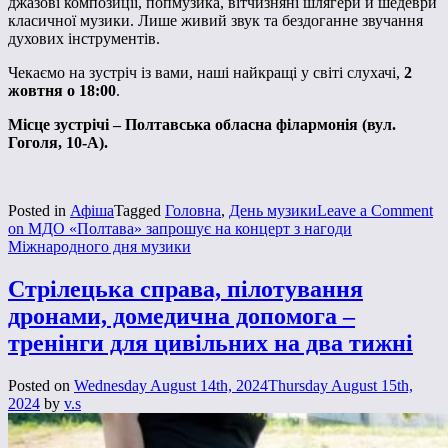
джазові композиції, попмузика, вітчизняні шлягери й шедеври
класичної музики. Лише живий звук та бездоганне звучання
духових інструментів.
Чекаємо на зустріч із вами, наші найкращі у світі слухачі,
2
жовтня о 18:00
.
Місце
зустрічі –
Полтавська обласна філармонія (вул.
Гоголя, 10-А
)
.
Posted in
Афіша
Tagged
Головна
,
День музики
Leave a Comment
on МДО «Полтава» запрошує на концерт з нагоди
Міжнародного дня музики
Стрілецька справа, пілотування
дронами, домедична допомога –
тренінги для цивільних на два тижні
Posted on
Wednesday August 14th, 2024
Thursday August 15th,
2024
by
v.s