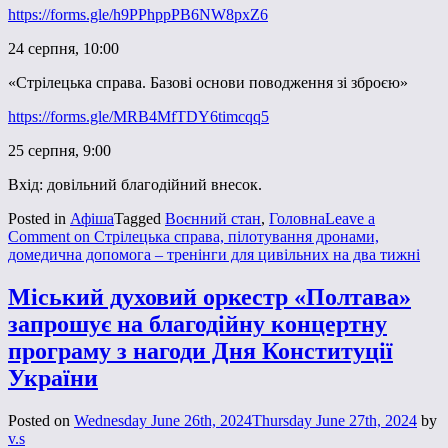
https://forms.gle/h9PPhppPB6NW8pxZ6
24 серпня, 10:00
«Стрілецька справа. Базові основи поводження зі зброєю»
https://forms.gle/MRB4MfTDY6timcqq5
25 серпня, 9:00
Вхід: довільний благодійний внесок.
Posted in
Афіша
Tagged
Воєнний стан
,
Головна
Leave a
Comment
on Стрілецька справа, пілотування дронами,
домедична допомога – тренінги для цивільних на два тижні
Міський духовий оркестр «Полтава»
запрошує на благодійну концертну
програму з нагоди Дня Конституції
України
Posted on
Wednesday June 26th, 2024
Thursday June 27th, 2024
by
v.s