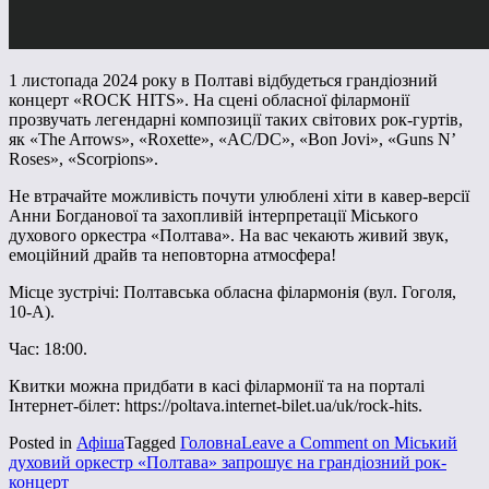
1 листопада 2024 року в Полтаві відбудеться грандіозний
концерт «ROCK HITS». На сцені обласної філармонії
прозвучать легендарні композиції таких світових рок-гуртів,
як «The Arrows», «Roxette», «AC/DC», «Bon Jovi», «Guns N’
Roses», «Scorpions».
Не втрачайте можливість почути улюблені хіти в кавер-версії
Анни Богданової та захопливій інтерпретації Міського
духового оркестра «Полтава». На вас чекають живий звук,
емоційний драйв та неповторна атмосфера!
Місце зустрічі: Полтавська обласна філармонія (вул. Гоголя,
10-А).
Час: 18:00.
Квитки можна придбати в касі філармонії та на порталі
Інтернет-білет: https://poltava.internet-bilet.ua/uk/rock-hits.
Posted in
Афіша
Tagged
Головна
Leave a Comment
on Міський
духовий оркестр «Полтава» запрошує на грандіозний рок-
концерт