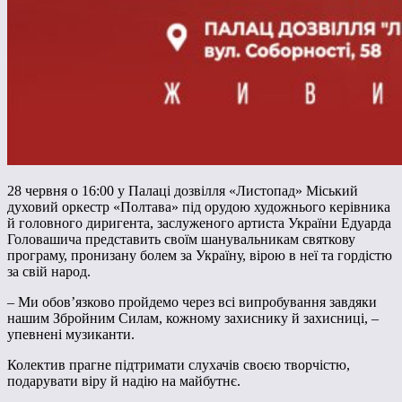
28 червня о 16:00 у Палаці дозвілля «Листопад» Міський
духовий оркестр «Полтава» під орудою художнього керівника
й головного диригента, заслуженого артиста України Едуарда
Головашича представить своїм шанувальникам святкову
програму, пронизану болем за Україну, вірою в неї та гордістю
за свій народ.
– Ми обов’язково пройдемо через всі випробування завдяки
нашим Збройним Силам, кожному захиснику й захисниці, –
упевнені музиканти.
Колектив прагне підтримати слухачів своєю творчістю,
подарувати віру й надію на майбутнє.