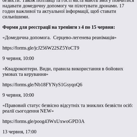
безвісти. Також полтавці та гості міста мають змогу повчитися
надавати домедичну допомогу чи пілотувати дронами. 17
годин важливої та актуальної інформації, щоб ставати
сильнішими.
Форми для реєстрації на тренінги з 4 по 15 червня:
«Домедична допомога. Серцево-легенева реанімація»
https://forms.gle/jcJ256W22SZ5YoCT9
9 червня, 10:00
«Квадрокоптери. Види, правила використання в бойових
умовах та керування»
https://forms.gle/Nb18FYNyS1GsyqoQ6
9 червня, 10:00
«Правовий статус безвісно відсутніх та зниклих безвісти осіб:
реалії сьогодення NEW»
https://forms.gle/poog43WxUxwoGPD3A
13 червня, 17:00