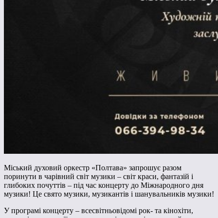
Міський духовий оркестр «Полтава» запрошує разом
поринути в чарівний світ музики – світ краси, фантазій і
глибоких почуттів – під час концерту до Міжнародного дня
музики! Це свято музики, музикантів і шанувальників музики!
У програмі концерту – всесвітньовідомі рок- та кінохіти,