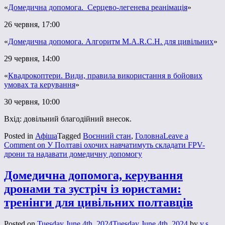
«
Домедична допомога. Серцево-легенева реанімація
»
26 червня, 17:00
«
Домедична допомога. Алгоритм M.A.R.C.H. для цивільних
»
29 червня, 14:00
«
Квадрокоптери. Види, правила використання в бойових
умовах та керування
»
30 червня, 10:00
Вхід: довільний благодійний внесок.
Posted in
Афіша
Tagged
Воєнний стан
,
Головна
Leave a
Comment
on У Полтаві охочих навчатимуть складати FPV-
дрони та надавати домедичну допомогу
Домедична допомога, керування
дронами та зустріч із юристами:
тренінги для цивільних полтавців
Posted on
Tuesday June 4th, 2024
Tuesday June 4th, 2024
by
v.s