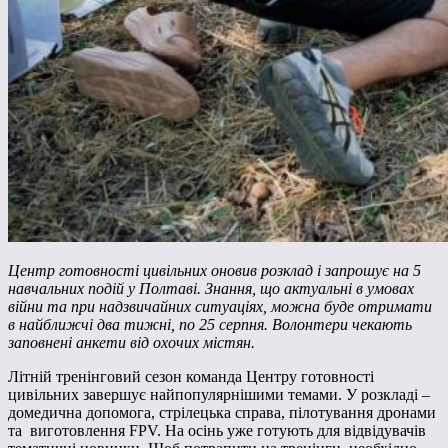
Центр готовності цивільних оновив розклад і запрошує на 5
навчальних подій у Полтаві.
Знання, що актуальні в умовах
війни та при надзвичайних ситуаціях, можна буде отримати
в найближчі два тижні, по 25 серпня. Волонтери чекають
заповнені анкети від охочих містян.
Літній тренінговий сезон команда Центру готовності
цивільних завершує найпопулярнішими темами. У розкладі –
домедична допомога, стрілецька справа, пілотування дронами
та виготовлення FPV. На осінь уже готують для відвідувачів