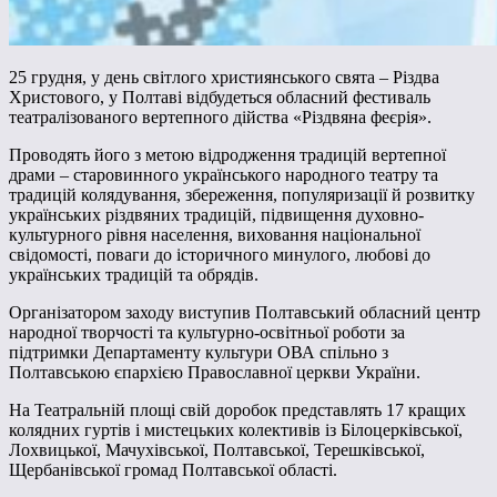
25 грудня, у день світлого християнського свята – Різдва
Христового, у Полтаві відбудеться обласний фестиваль
театралізованого вертепного дійства «Різдвяна феєрія».
Проводять його з метою відродження традицій вертепної
драми – старовинного українського народного театру та
традицій колядування, збереження, популяризації й розвитку
українських різдвяних традицій, підвищення духовно-
культурного рівня населення, виховання національної
свідомості, поваги до історичного минулого, любові до
українських традицій та обрядів.
Організатором заходу виступив Полтавський обласний центр
народної творчості та культурно-освітньої роботи за
підтримки Департаменту культури ОВА спільно з
Полтавською єпархією Православної церкви України.
На Театральній площі свій доробок представлять 17 кращих
колядних гуртів і мистецьких колективів із Білоцерківської,
Лохвицької, Мачухівської, Полтавської, Терешківської,
Щербанівської громад Полтавської області.