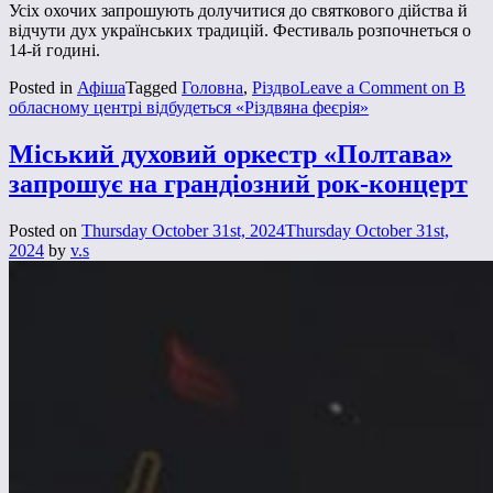
Усіх охочих запрошують долучитися до святкового дійства й
відчути дух українських традицій. Фестиваль розпочнеться о
14-й годині.
Posted in
Афіша
Tagged
Головна
,
Різдво
Leave a Comment
on В
обласному центрі відбудеться «Різдвяна феєрія»
Міський духовий оркестр «Полтава»
запрошує на грандіозний рок-концерт
Posted on
Thursday October 31st, 2024
Thursday October 31st,
2024
by
v.s