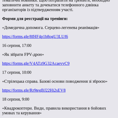
тематичні новинки. Щоб потрапити на тренінги, необхідно
заповнити анкету та дочекатися телефонного дзвінка
організаторів із підтвердженням участі.
Форми для реєстрації на тренінги:
«Домедична допомога. Серцево-легенева реанімація»
https://forms.gle/8fHF4p1b8ogU3LUf6
16 серпня, 17:00
«Як зібрати FPV-дрон»
https://forms.gle/V4ATz9G32AcaevvC9
17 серпня, 10:00
«Стрілецька справа. Базові основи поводження зі зброєю»
https://forms.gle/Rr9tegBJ22Hi2sEV8
18 серпня, 9:00
«Квадрокоптери. Види, правила використання в бойових
умовах та керування»