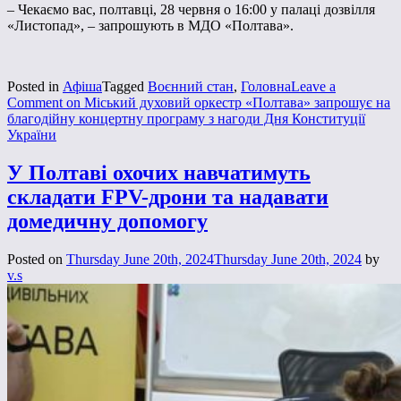
– Чекаємо вас, полтавці, 28 червня о 16:00 у палаці дозвілля
«Листопад», – запрошують в МДО «Полтава».
Posted in
Афіша
Tagged
Воєнний стан
,
Головна
Leave a
Comment
on Міський духовий оркестр «Полтава» запрошує на
благодійну концертну програму з нагоди Дня Конституції
України
У Полтаві охочих навчатимуть
складати FPV-дрони та надавати
домедичну допомогу
Posted on
Thursday June 20th, 2024
Thursday June 20th, 2024
by
v.s