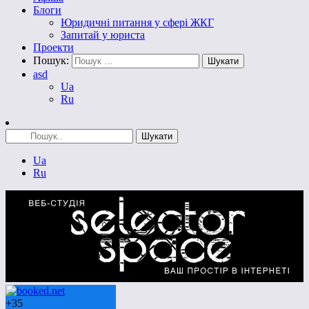
Блоги
Юридичні питання у сфері ЖКГ
Запитай у юриста
Проекти
Пошук:
asd
Ua
Ru
Ua
Ru
+
35