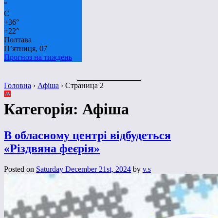
°
C
+
36°
+
22°
Полтава
П’ятниця, 07
Прогноз на тиждень
Головна
›
Афіша
›
Страница 2
Категорія:
Афіша
В обласному центрі відбудеться
«Різдвяна феєрія»
Posted on
Saturday December 21st, 2024
by
v.s