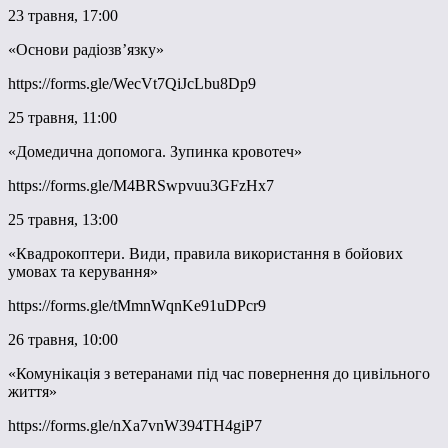
23 травня, 17:00
«Основи радіозв’язку»
https://forms.gle/WecVt7QiJcLbu8Dp9
25 травня, 11:00
«Домедична допомога. Зупинка кровотеч»
https://forms.gle/M4BRSwpvuu3GFzHx7
25 травня, 13:00
«Квадрокоптери. Види, правила використання в бойових
умовах та керування»
https://forms.gle/tMmnWqnKe91uDPcr9
26 травня, 10:00
«Комунікація з ветеранами під час повернення до цивільного
життя»
https://forms.gle/nXa7vnW394TH4giP7