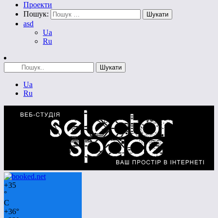
Проекти
Пошук:
asd
Ua
Ru
Ua
Ru
+
35
°
C
+
36°