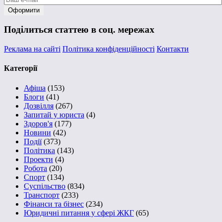
Поділиться статтею в соц. мережах
Реклама на сайті
Політика конфіденційності
Контакти
Категорії
Афіша
(153)
Блоги
(41)
Дозвілля
(267)
Запитай у юриста
(4)
Здоров'я
(177)
Новини
(42)
Події
(373)
Політика
(143)
Проекти
(4)
Робота
(20)
Спорт
(134)
Суспільство
(834)
Транспорт
(233)
Фінанси та бізнес
(234)
Юридичні питання у сфері ЖКГ
(65)