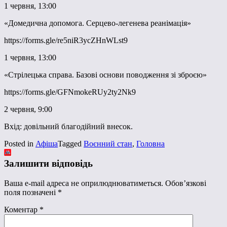
1 червня, 13:00
«Домедична допомога. Серцево-легенева реанімація»
https://forms.gle/re5niR3ycZHnWLst9
1 червня, 13:00
«Стрілецька справа. Базові основи поводження зі зброєю»
https://forms.gle/GFNmokeRUy2ty2Nk9
2 червня, 9:00
Вхід: довільний благодійний внесок.
Posted in
Афіша
Tagged
Воєнний стан
,
Головна
Залишити відповідь
Ваша e-mail адреса не оприлюднюватиметься.
Обов’язкові
поля позначені
*
Коментар
*