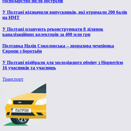
господарство після обстрілів
У Полтаві відзначили випускників, які отримали 200 балів
на НМТ
У Полтаві планують реконструювати 8 ділянок
каналізаційних колекторів за 400 млн грн
Полтавка Надія Соколовська – дворазова чемпіонка
Європи з боротьби
У Полтаві відібрали для молодіжного обміну з Норвегією
16 учасників та учасниць
Транспорт