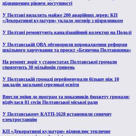
підвищеним рівнем доступності
У Полтаві видалять майже 200 аварійних дерев: КП
«Декоративні культури» уклало договір з підрядником
У Полтаві ремонтують каналізаційний колектор на Подолі
У Полтавській ОВА обговорили впровадження реформи
шкільного харчування та проєкт «Безпечна Полтавщина»
На ремонт доріг у старостатах Полтавської громади
спрямують 30 мільйонів гривень
У Полтавській громаді перейменували більше ніж 10
закладів загальної середньої освіти
Внесли зміни до програм та показників бюджету громади:
відбулася 81 сесія Полтавської міської ради
У Полтавському КАТП-1628 встановили сонячну
електростанцію
КП «Декоративні культури» відновлює тепличне