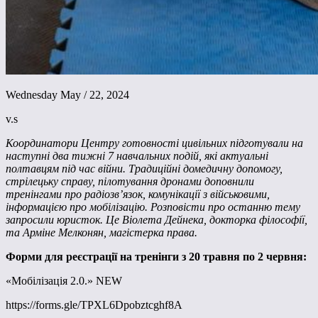
Wednesday May / 22, 2024
v.s
Координатори Центру готовності цивільних підготували на
наступні два тижні 7 навчальних подій, які актуальні
полтавцям під час війни. Традиційні домедичну допомогу,
стрілецьку справу, пілотування дронами доповнили
тренінгами про радіозв’язок, комунікації з військовими,
інформацією про мобілізацію. Розповісти про останню тему
запросили юристок. Це Віолета Дейнека, докторка філософії,
та Арміне Мелконян, магістерка права.
Форми для реєстрації на тренінги з 20 травня по 2 червня:
«Мобілізація 2.0.» NEW
https://forms.gle/TPXL6Dpobztcghf8A