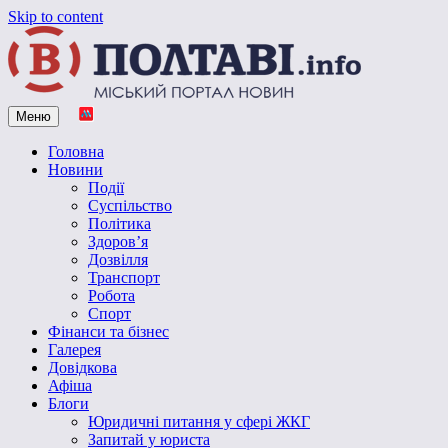
Skip to content
Меню
Vpoltave.info
Полтавський портал новин
Головна
Новини
Події
Суспільство
Політика
Здоров’я
Дозвілля
Транспорт
Робота
Спорт
Фінанси та бізнес
Галерея
Довідкова
Афіша
Блоги
Юридичні питання у сфері ЖКГ
Запитай у юриста