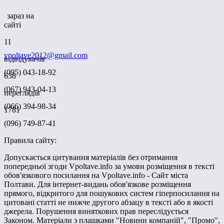
зараз на
сайті
11
vpoltave2012@gmail.com
відвідувачів
(095) 043-18-92
638
(067) 943-04-13
переглядів
(066) 394-98-34
1781
(096) 749-87-41
Правила сайту:
Допускається цитування матеріалів без отримання
попередньої згоди Vpoltave.info за умови розміщення в тексті
обов'язкового посилання на Vpoltave.info - Сайт міста
Полтави. Для інтернет-видань обов'язкове розміщення
прямого, відкритого для пошукових систем гіперпосилання на
цитовані статті не нижче другого абзацу в тексті або в якості
джерела. Порушення виняткових прав переслідується
Законом. Матеріали з плашками "Новини компаній", "Промо",