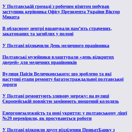
У Полтавській громаді з робочим візитом побував
заступник керівника Офісу Президента України Віктор
Микита
В обласному центрі вшанували пам’ять страчених,
закатованих та загиблих у полоні
У Полтаві відзначили День медичного працівника
Полтавські музейники влаштували «день відкритих
дверей» для медичних працівників
Вулиця Паїсія Величковського: що зроблено та які
наступні етапи ремонту багатостраждальної полтавської
дороги
У Полтаві ремонтують зливову мережу: на вулиці
Європейській повністю замінюють зношений колодязь
Енергонезалежність та нові укриття: у полтавському ліцеї
№29 перевірили, як просуваються роботи
У Полтаві відкрили друге відділення ПриватБанку з