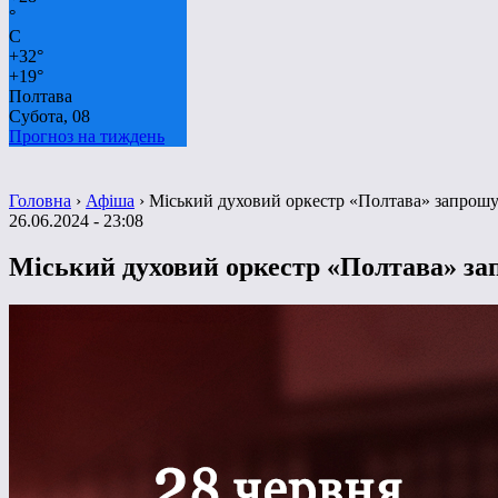
°
C
+
32°
+
19°
Полтава
Субота, 08
Прогноз на тиждень
Головна
›
Афіша
›
Міський духовий оркестр «Полтава» запрошує
26.06.2024 - 23:08
Міський духовий оркестр «Полтава» зап