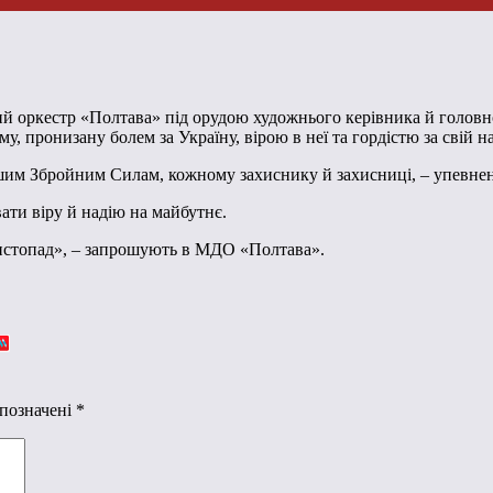
ий оркестр «Полтава» під орудою художнього керівника й головн
 пронизану болем за Україну, вірою в неї та гордістю за свій н
шим Збройним Силам, кожному захиснику й захисниці, – упевнен
ати віру й надію на майбутнє.
 «Листопад», – запрошують в МДО «Полтава».
 позначені
*