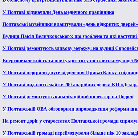
У Полтаві відзначили День медичного працівника
Полтавські музейники влаштували «день відкритих дверей»
Вулиця Паїсія Величковського: що зроблено та які наступні
У Полтаві ремонтують зливову мережу: на вулиці Європейс
Енергонезалежність та нові укриття: у полтавському ліцеї 
У Полтаві відкрили друге відділення ПриватБанку з підвищ
У Полтаві видалять майже 200 аварійних дерев: КП «Декора
У Полтаві ремонтують каналізаційний колектор на Подолі
У Полтавській ОВА обговорили впровадження реформи шкі
На ремонт доріг у старостатах Полтавської громади спряму
У Полтавській громаді перейменували більше ніж 10 закладів