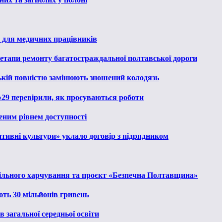
 для медичних працівників
 етапи ремонту багатостраждальної полтавської дороги
ькій повністю замінюють зношений колодязь
№29 перевірили, як просуваються роботи
еним рівнем доступності
тивні культури» уклало договір з підрядником
льного харчування та проєкт «Безпечна Полтавщина»
ють 30 мільйонів гривень
 загальної середньої освіти