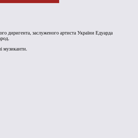
ого диригента, заслуженого артиста України Едуарда
арод.
і музиканти.