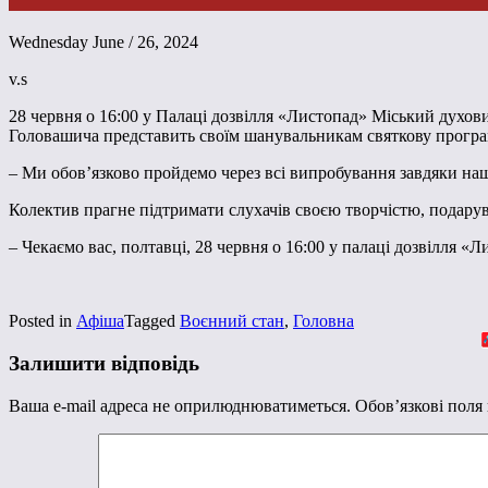
Wednesday June / 26, 2024
v.s
28 червня о 16:00 у Палаці дозвілля «Листопад» Міський духов
Головашича представить своїм шанувальникам святкову програму,
– Ми обов’язково пройдемо через всі випробування завдяки на
Колектив прагне підтримати слухачів своєю творчістю, подарув
– Чекаємо вас, полтавці, 28 червня о 16:00 у палаці дозвілля
Posted in
Афіша
Tagged
Воєнний стан
,
Головна
Залишити відповідь
Ваша e-mail адреса не оприлюднюватиметься.
Обов’язкові поля