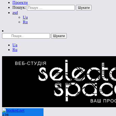
Проекти
Пошук:
asd
Ua
Ru
Ua
Ru
+
28