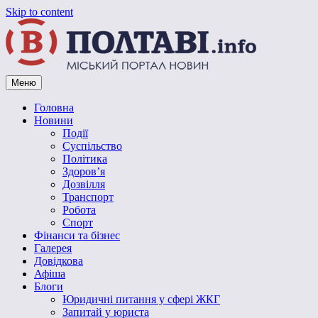
Skip to content
Меню
Vpoltave.info
Полтавський портал новин
Головна
Новини
Події
Суспільство
Політика
Здоров’я
Дозвілля
Транспорт
Робота
Спорт
Фінанси та бізнес
Галерея
Довідкова
Афіша
Блоги
Юридичні питання у сфері ЖКГ
Запитай у юриста