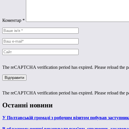
Коментар
*
The reCAPTCHA verification period has expired. Please reload the p
The reCAPTCHA verification period has expired. Please reload the p
Останні новини
У Полтавській громаді з робочим візитом побував заступни
В обласному центрі вшанували пам’ять страчених, закатован