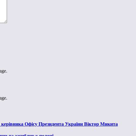
age.
age.
к керівника Офісу Президента України Віктор Микита
их та загиблих у полоні