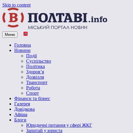
Skip to content
Меню
Vpoltave.info
Полтавський портал новин
Головна
Новини
Події
Суспільство
Політика
Здоров’я
Дозвілля
Транспорт
Робота
Спорт
Фінанси та бізнес
Галерея
Довідкова
Афіша
Блоги
Юридичні питання у сфері ЖКГ
Запитай у юриста