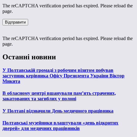
The reCAPTCHA verification period has expired. Please reload the
page.
The reCAPTCHA verification period has expired. Please reload the
page.
Останні новини
У Полтавській громаді з робочим візитом побував
заступник керівника Офісу Президента України Віктор
Микита
В обласному центрі вшанували пам’ять страчених,
закатованих та загиблих у полоні
У Полтаві відзначили День медичного працівника
Полтавські музейники влаштували «день відкритих
дверей» для медичних працівників