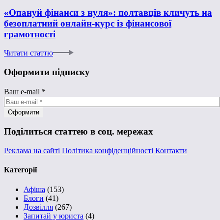
«Опануй фінанси з нуля»: полтавців кличуть на
безоплатний онлайн-курс із фінансової
грамотності
Читати статтю
Оформити підписку
Ваш e-mail
*
Поділиться статтею в соц. мережах
Реклама на сайті
Політика конфіденційності
Контакти
Категорії
Афіша
(153)
Блоги
(41)
Дозвілля
(267)
Запитай у юриста
(4)