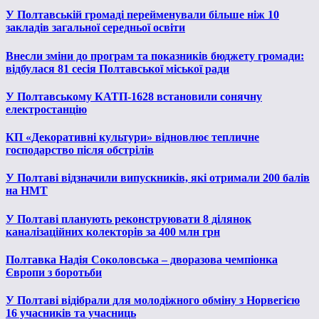
У Полтавській громаді перейменували більше ніж 10
закладів загальної середньої освіти
Внесли зміни до програм та показників бюджету громади:
відбулася 81 сесія Полтавської міської ради
У Полтавському КАТП-1628 встановили сонячну
електростанцію
КП «Декоративні культури» відновлює тепличне
господарство після обстрілів
У Полтаві відзначили випускників, які отримали 200 балів
на НМТ
У Полтаві планують реконструювати 8 ділянок
каналізаційних колекторів за 400 млн грн
Полтавка Надія Соколовська – дворазова чемпіонка
Європи з боротьби
У Полтаві відібрали для молодіжного обміну з Норвегією
16 учасників та учасниць