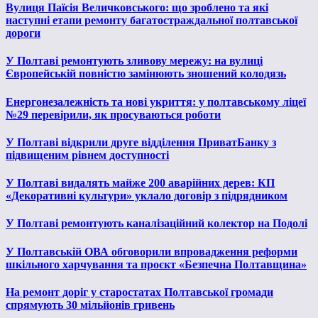
Вулиця Паїсія Величковського: що зроблено та які
наступні етапи ремонту багатостраждальної полтавської
дороги
У Полтаві ремонтують зливову мережу: на вулиці
Європейській повністю замінюють зношений колодязь
Енергонезалежність та нові укриття: у полтавському ліцеї
№29 перевірили, як просуваються роботи
У Полтаві відкрили друге відділення ПриватБанку з
підвищеним рівнем доступності
У Полтаві видалять майже 200 аварійних дерев: КП
«Декоративні культури» уклало договір з підрядником
У Полтаві ремонтують каналізаційний колектор на Подолі
У Полтавській ОВА обговорили впровадження реформи
шкільного харчування та проєкт «Безпечна Полтавщина»
На ремонт доріг у старостатах Полтавської громади
спрямують 30 мільйонів гривень