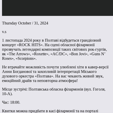
Thursday October / 31, 2024
v.s
1 листопада 2024 року в Полтаві відбудеться грандіозний
концерт «ROCK HITS». На сцені обласної філармонії
прозвучать легендарні композиції таких світових рок-гуртів,
як «The Arrows», «Roxette», «AC/DC», «Bon Jovi», «Guns N’
Roses», «Scorpions».
Не втрачайте можливість почути улюблені хіти в кавер-версії
Анни Богданової та захопливій інтерпретації Міського
духового оркестра «Полтава». На вас чекають живий звук,
емоційний драйв та неповторна атмосфера!
Місце зустрічі: Полтавська обласна філармонія (вул. Гоголя,
10-А).
Час: 18:00.
Квитки можна придбати в касі філармонії та на порталі