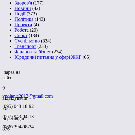
Здоров'я
(177)
Новини
(42)
Події
(373)
Політика
(143)
Проекти
(4)
Робота
(20)
Спорт
(134)
Суспільство
(834)
Транспорт
(233)
Фінанси та бізнес
(234)
Юридичні питання у сфері ЖКГ
(65)
зараз на
сайті
9
vpoltave2012@gmail.com
відвідувачів
(095) 043-18-92
264
(067) 943-04-13
переглядів
(066) 394-98-34
876