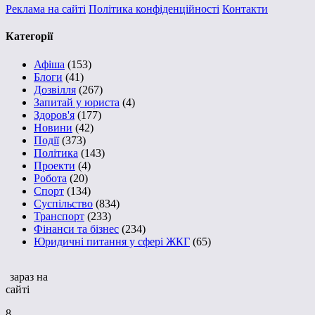
Реклама на сайті
Політика конфіденційності
Контакти
Категорії
Афіша
(153)
Блоги
(41)
Дозвілля
(267)
Запитай у юриста
(4)
Здоров'я
(177)
Новини
(42)
Події
(373)
Політика
(143)
Проекти
(4)
Робота
(20)
Спорт
(134)
Суспільство
(834)
Транспорт
(233)
Фінанси та бізнес
(234)
Юридичні питання у сфері ЖКГ
(65)
зараз на
сайті
8