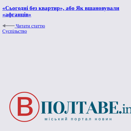
«Сьогодні без квартир», або Як вшановували
«афганців»
Читати статтю
Суспільство