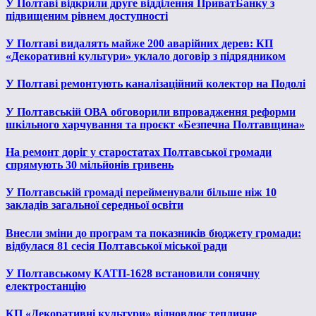
У Полтаві відкрили друге відділення ПриватБанку з
підвищеним рівнем доступності
У Полтаві видалять майже 200 аварійних дерев: КП
«Декоративні культури» уклало договір з підрядником
У Полтаві ремонтують каналізаційний колектор на Подолі
У Полтавській ОВА обговорили впровадження реформи
шкільного харчування та проєкт «Безпечна Полтавщина»
На ремонт доріг у старостатах Полтавської громади
спрямують 30 мільйонів гривень
У Полтавській громаді перейменували більше ніж 10
закладів загальної середньої освіти
Внесли зміни до програм та показників бюджету громади:
відбулася 81 сесія Полтавської міської ради
У Полтавському КАТП-1628 встановили сонячну
електростанцію
КП «Декоративні культури» відновлює тепличне