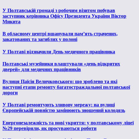
У Полтавській громаді з робочим візитом побував
заступник керівника Офісу Президента України Віктор
Микита
В обласному центрі вшанували пам’ять страчених,
закатованих та загиблих у полоні
У Полтаві відзначили День медичного працівника
Полтавські музейники влаштували «день відкритих
дверей» для медичних працівників
Вулиця Паїсія Величковського: що зроблено та які
наступні етапи ремонту багатостраждальної полтавської
дороги
У Полтаві ремонтують зливову мережу: на вулиці
Європейській повністю замінюють зношений колодязь
Енергонезалежність та нові укриття: у полтавському ліцеї
№29 перевірили, як просуваються роботи