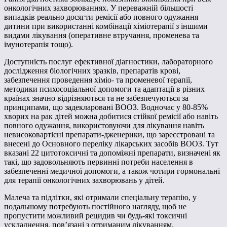
онкологічних захворюваннях. У переважній більшості
випадків реально досягти ремісії або повного одужання
дитини при використанні комбінації хіміотерапії з іншими
видами лікування (оперативне втручання, променева та
імунотерапія тощо).
Доступність послуг ефективної діагностики, лабораторного
дослідження біологічних зразків, препаратів крові,
забезпечення проведення хіміо- та променевої терапії,
методики психосоціальної допомоги та адаптації в різних
країнах значно відрізняються та не забезпечуються за
принципами, що задекларовані ВООЗ. Водночас у 80-85%
хворих на рак дітей можна добитися стійкої ремісії або навіть
повного одужання, використовуючи для лікування навіть
невисоковартісні препарати-дженерики, що зареєстровані та
внесені до Основного переліку лікарських засобів ВООЗ. Тут
вказані 22 цитотоксичні та допоміжні препарати, визначені як
такі, що задовольняють первинні потреби населення в
забезпеченні медичної допомоги, а також чотири гормональні
для терапії онкологічних захворювань у дітей.
Малеча та підлітки, які отримали спеціальну терапію, у
подальшому потребують постійного нагляду, щоб не
пропустити можливий рецидив чи будь-які токсичні
ускладнення, пов’язані з отриманим лікуванням.