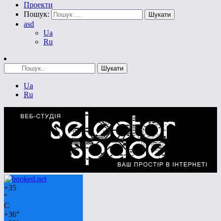
Проекти
Пошук:
asd
Ua
Ru
Ua
Ru
+
35
°
C
+
36°