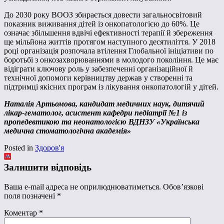
До 2030 року ВООЗ збирається довести загальносвітовий
показник виживання дітей із онкопатологією до 60%. Це
означає збільшення вдвічі ефективності терапії й збереження
ще мільйона життів протягом наступного десятиліття. У 2018
році організація розпочала втілення Глобальної ініціативи по
боротьбі з онкозахворюваннями в молодого покоління. Це має
відіграти ключову роль у забезпеченні організаційної й
технічної допомоги керівництву держав у створенні та
підтримці якісних програм із лікування онкопатологій у дітей.
Наталія Артьомова, кандидат медичних наук, дитячий
лікар-гематолог, асистент кафедри педіатрії №1 із
пропедевтикою та неонатологією ВДНЗУ «Українська
медична стоматологічна академія»
Posted in
Здоров'я
Залишити відповідь
Ваша e-mail адреса не оприлюднюватиметься.
Обов’язкові
поля позначені
*
Коментар
*