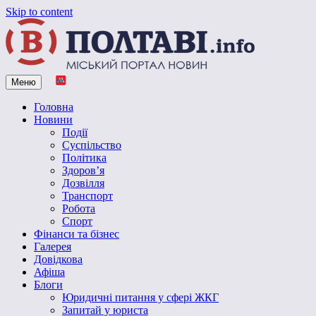
Skip to content
Меню
Vpoltave.info
Полтавський портал новин
Головна
Новини
Події
Суспільство
Політика
Здоров’я
Дозвілля
Транспорт
Робота
Спорт
Фінанси та бізнес
Галерея
Довідкова
Афіша
Блоги
Юридичні питання у сфері ЖКГ
Запитай у юриста