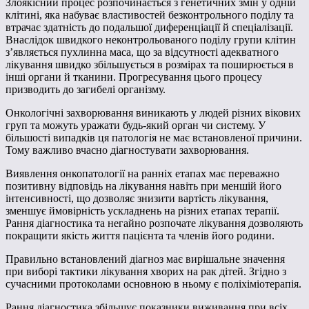
Злоякісний процес розпочинається з генетичних змін у одній
клітині, яка набуває властивостей безконтрольного поділу та
втрачає здатність до подальшої диференціації й спеціалізації.
Внаслідок швидкого неконтрольованого поділу групи клітин
з’являється пухлинна маса, що за відсутності адекватного
лікування швидко збільшується в розмірах та поширюється в
інші органи й тканини. Прогресування цього процесу
призводить до загибелі організму.
Онкологічні захворювання виникають у людей різних вікових
груп та можуть уражати будь-який орган чи систему. У
більшості випадків ця патологія не має встановленої причини.
Тому важливо вчасно діагностувати захворювання.
Виявлення онкопатології на ранніх етапах має переважно
позитивну відповідь на лікування навіть при меншій його
інтенсивності, що дозволяє знизити вартість лікування,
зменшує ймовірність ускладнень на різних етапах терапії.
Рання діагностика та негайно розпочате лікування дозволяють
покращити якість життя пацієнта та членів його родини.
Правильно встановлений діагноз має вирішальне значення
при виборі тактики лікування хворих на рак дітей. Згідно з
сучасними протоколами основною в ньому є поліхіміотерапія.
Рання діагностика збільшує показники виживання при всіх