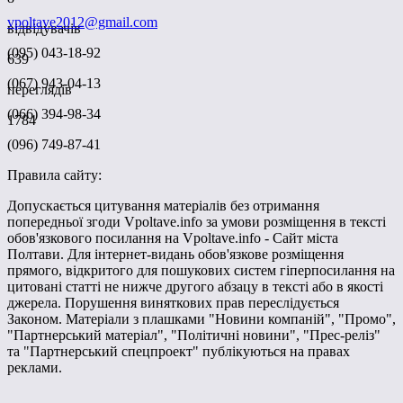
vpoltave2012@gmail.com
відвідувачів
(095) 043-18-92
639
(067) 943-04-13
переглядів
(066) 394-98-34
1784
(096) 749-87-41
Правила сайту:
Допускається цитування матеріалів без отримання
попередньої згоди Vpoltave.info за умови розміщення в тексті
обов'язкового посилання на Vpoltave.info - Сайт міста
Полтави. Для інтернет-видань обов'язкове розміщення
прямого, відкритого для пошукових систем гіперпосилання на
цитовані статті не нижче другого абзацу в тексті або в якості
джерела. Порушення виняткових прав переслідується
Законом. Матеріали з плашками "Новини компаній", "Промо",
"Партнерський матеріал", "Політичні новини", "Прес-реліз"
та "Партнерський спецпроект" публікуються на правах
реклами.