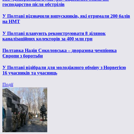
господарство після обстрілів
У Полтаві відзначили випускників, які отримали 200 балів
на НМТ
У Полтаві планують реконструювати 8 ділянок
каналізаційних колекторів за 400 млн грн
Полтавка Надія Соколовська – дворазова чемпіонка
Європи з боротьби
У Полтаві відібрали для молодіжного обміну з Норвегією
16 учасників та учасниць
Події