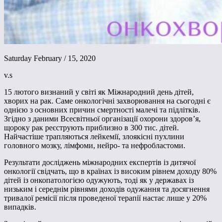
Saturday February / 15, 2020
v.s
15 лютого визнаний у світі як Міжнародний день дітей,
хворих на рак. Саме онкологічні захворювання на сьогодні є
однією з основних причин смертності малечі та підлітків.
Згідно з даними Всесвітньої організації охорони здоров’я,
щороку рак реєструють приблизно в 300 тис. дітей.
Найчастіше трапляються лейкемії, злоякісні пухлини
головного мозку, лімфоми, нейро- та нефробластоми.
Результати досліджень міжнародних експертів із дитячої
онкології свідчать, що в країнах із високим рівнем доходу 80%
дітей із онкопатологією одужують, тоді як у державах із
низьким і середнім рівнями доходів одужання та досягнення
тривалої ремісії після проведеної терапії настає лише у 20%
випадків.