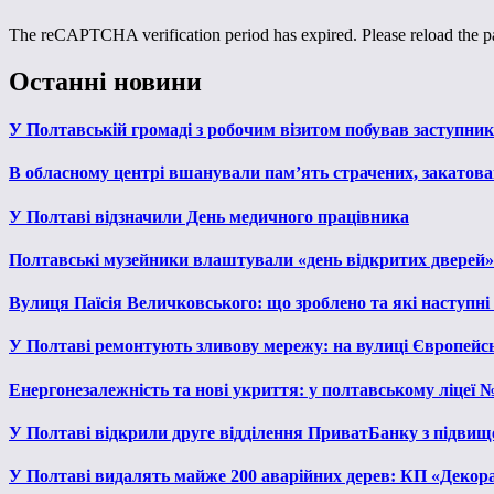
The reCAPTCHA verification period has expired. Please reload the p
Останні новини
У Полтавській громаді з робочим візитом побував заступни
В обласному центрі вшанували пам’ять страчених, закатован
У Полтаві відзначили День медичного працівника
Полтавські музейники влаштували «день відкритих дверей»
Вулиця Паїсія Величковського: що зроблено та які наступні
У Полтаві ремонтують зливову мережу: на вулиці Європейс
Енергонезалежність та нові укриття: у полтавському ліцеї 
У Полтаві відкрили друге відділення ПриватБанку з підвищ
У Полтаві видалять майже 200 аварійних дерев: КП «Декора