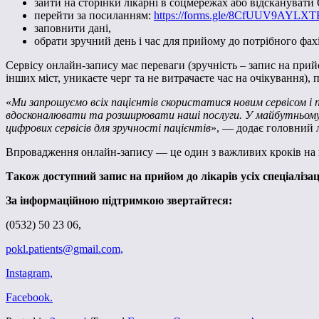
зайти на сторінки лікарні в соцмережах або відсканувати 
перейти за посиланням:
https://forms.gle/8CfUUV9AYLXT
заповнити дані,
обрати зручний день і час для прийому до потрібного фах
Сервісу онлайн-запису має переваги (зручність – запис на прийо
інших міст, уникаєте черг та не витрачаєте час на очікування),
«
Ми запрошуємо всіх пацієнтів скористатися новим сервісом і
вдосконалювати та розширювати наші послуги. У майбутньому пл
цифрових сервісів для зручності пацієнтів
», — додає головний 
Впровадження онлайн-запису — це один з важливих кроків на 
Також доступний запис на прийом до лікарів усіх спеціаліза
За інформаційною підтримкою звертайтеся:
(0532) 50 23 06,
pokl.patients@gmail.com,
Instagram,
Facebook.