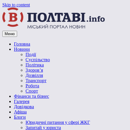
Skip to content
Меню
Vpoltave.info
Полтавський портал новин
Головна
Новини
Події
Суспільство
Політика
Здоров’я
Дозвілля
Транспорт
Робота
Спорт
Фінанси та бізнес
Галерея
Довідкова
Афіша
Блоги
Юридичні питання у сфері ЖКГ
Запитай у юриста