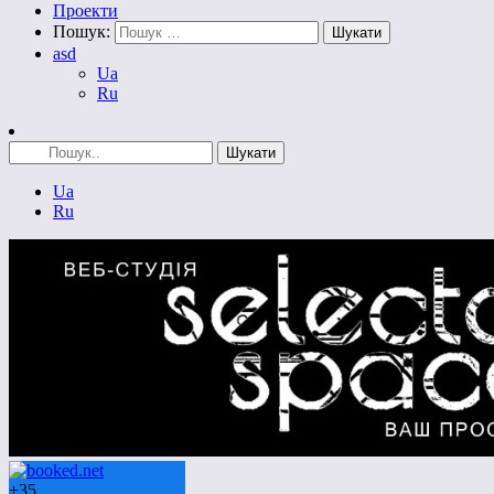
Проекти
Пошук:
asd
Ua
Ru
Ua
Ru
+
35