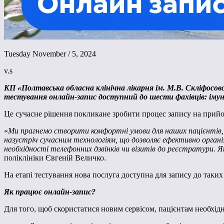
Tuesday November / 5, 2024
v.s
КП «Полтавська обласна клінічна лікарня ім. М.В. Скліфосовс
тестування онлайн-запис доступний до шести фахівців: імуно
Це сучасне рішення покликане зробити процес запису на прийом
«
Ми прагнемо створити комфортні умови для наших пацієнтів, н
назустріч сучасним технологіям, що дозволяє ефективно органі
необхідності телефонних дзвінків чи візитів до реєстратури. 
поліклініки Євгеній Величко.
На етапі тестування нова послуга доступна для запису до таких 
Як працює онлайн-запис?
Для того, щоб скористатися новим сервісом, пацієнтам необхідн