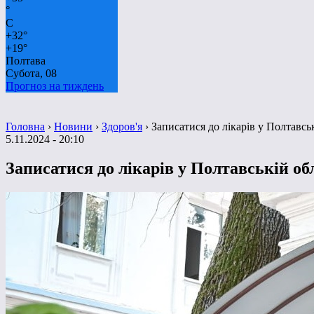
°
C
+
32°
+
19°
Полтава
Субота, 08
Прогноз на тиждень
Головна
›
Новини
›
Здоров'я
›
Записатися до лікарів у Полтавсь
5.11.2024 - 20:10
Записатися до лікарів у Полтавській об