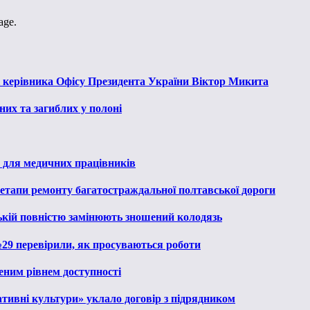
age.
к керівника Офісу Президента України Віктор Микита
их та загиблих у полоні
 для медичних працівників
 етапи ремонту багатостраждальної полтавської дороги
ькій повністю замінюють зношений колодязь
№29 перевірили, як просуваються роботи
еним рівнем доступності
тивні культури» уклало договір з підрядником