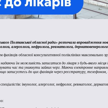
ького Полтавської обласної ради» розпочала впровадження ново
лога, алерголога, нефролога, ревматолога, дерматовенеролога
 фахівців обласної консультативної поліклініки максимально зр
адаючи їм можливість записатися до лікаря з будь-якого місця і
зувати час та уникнути зайвих черг. Маючи електронне направленн
Якщо записуєтесь до цих фахівців через реєстратуру, телефоном
спеціалістів: імунолог, алерголог, нефролог, ревматолог, дермато
о: