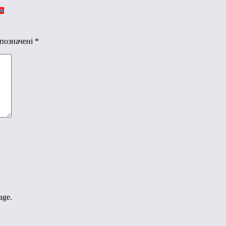
 позначені
*
age.