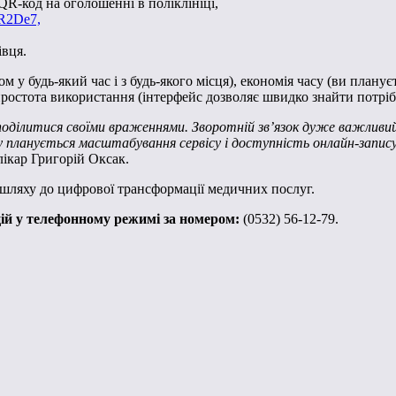
QR-код на оголошенні в поліклініці,
R2De7,
івця.
м у будь-який час і з будь-якого місця), економія часу (ви плану
 простота використання (інтерфейс дозволяє швидко знайти потріб
 поділитися своїми враженнями. Зворотній зв’язок дуже важливи
анується масштабування сервісу і доступність онлайн-запису до
лікар Григорій Оксак.
шляху до цифрової трансформації медичних послуг.
цій у телефонному режимі за номером:
(0532) 56-12-79.