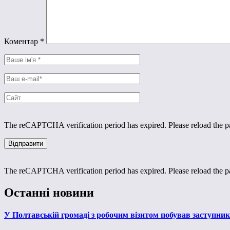
Коментар
*
The reCAPTCHA verification period has expired. Please reload the p
The reCAPTCHA verification period has expired. Please reload the p
Останні новини
У Полтавській громаді з робочим візитом побував заступни