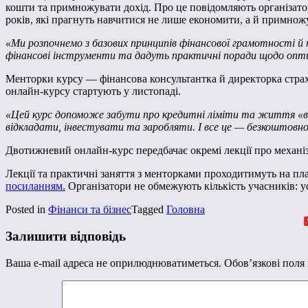
кошти та примножувати дохід.
Про це повідомляють організато
років, які прагнуть навчитися не лише економити, а й примножу
«Ми розпочнемо з базових принципів фінансової грамотності й
фінансові інструменти та дадуть практичні поради щодо опт
Менторки курсу — фінансова консультантка й директорка страх
онлайн-курсу стартують у листопаді.
«Цей курс допоможе забути про кредитні ліміти та життя «ві
відкладати, інвестувати та заробляти. І все це — безкоштовно 
Двотижневий онлайн-курс передбачає окремі лекції про механіз
Лекції та практичні заняття з менторками проходитимуть на пл
посиланням.
Організатори не обмежують кількість учасників: ус
Posted in
Фінанси та бізнес
Tagged
Головна
Залишити відповідь
Ваша e-mail адреса не оприлюднюватиметься.
Обов’язкові поля