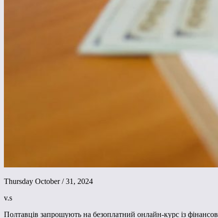
Thursday October / 31, 2024
v.s
Полтавців запрошують на безоплатний онлайн-курс із фінансов