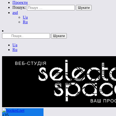
Проекти
Пошук:
asd
Ua
Ru
Ua
Ru
+
35