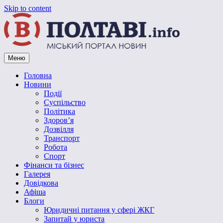
Skip to content
Меню
Vpoltave.info
Полтавський портал новин
Головна
Новини
Події
Суспільство
Політика
Здоров’я
Дозвілля
Транспорт
Робота
Спорт
Фінанси та бізнес
Галерея
Довідкова
Афіша
Блоги
Юридичні питання у сфері ЖКГ
Запитай у юриста