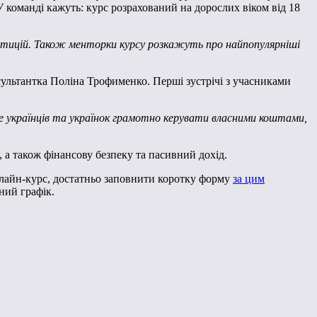
 команді кажуть: курс розрахований на дорослих віком від 18
стицій. Також менторки курсу розкажуть про найпопулярніші
ультантка Поліна Трофименко. Перші зустрічі з учасниками
 українців та українок грамотно керувати власними коштами,
 а також фінансову безпеку та пасивний дохід.
онлайн-курс, достатньо заповнити коротку форму
за цим
ний графік.