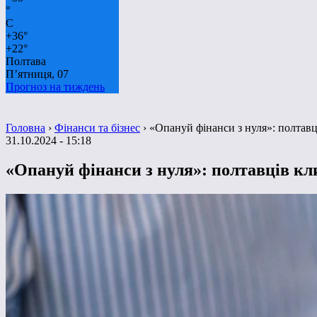
°
C
+
36°
+
22°
Полтава
П’ятниця, 07
Прогноз на тиждень
Головна
›
Фінанси та бізнес
›
«Опануй фінанси з нуля»: полтавц
31.10.2024 - 15:18
«Опануй фінанси з нуля»: полтавців кл