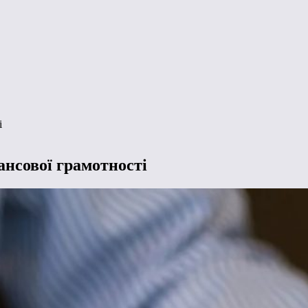
і
ансової грамотності