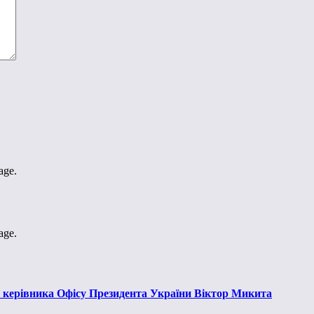
age.
age.
к керівника Офісу Президента України Віктор Микита