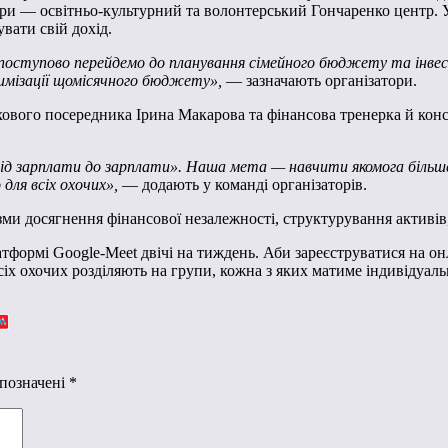
ри — освітньо-культурний та волонтерський Гончаренко центр. У
вати свій дохід.
 поступово перейдемо до планування сімейного бюджету та інве
имізації щомісячного бюджету»,
— зазначають організатори.
ового посередника Ірина Макарова та фінансова тренерка й конс
д зарплати до зарплати». Наша мета — навчити якомога більше
для всіх охочих»,
— додають у команді організаторів.
ми досягнення фінансової незалежності, структурування активів,
атформі Google-Meet двічі на тиждень. Аби зареєструватися на 
іх охочих розділяють на групи, кожна з яких матиме індивідуаль
 позначені
*