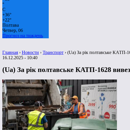
°
C
+
36°
+
22°
Полтава
Четвер, 06
Прогноз на тиждень
Главная
›
Новости
›
Транспорт
›
(Ua) За рік полтавське КАТП-16
16.12.2025 - 10:40
(Ua) За рік полтавське КАТП-1628 вивезл