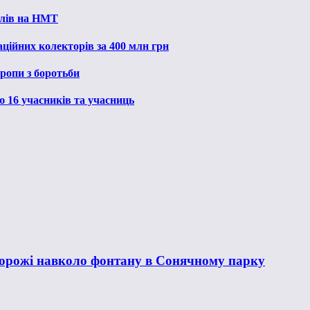
алів на НМТ
ційних колекторів за 400 млн грн
ропи з боротьби
ю 16 учасників та учасниць
горожі навколо фонтану в Сонячному парку