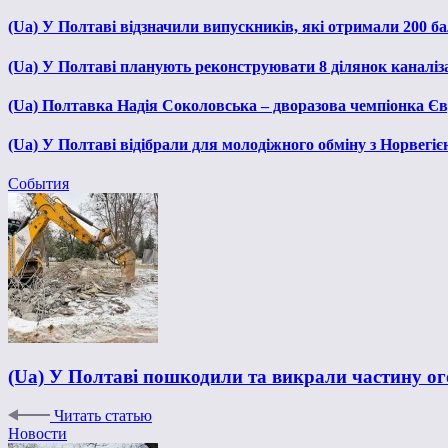
(Ua) У Полтаві відзначили випускників, які отримали 200 б
(Ua) У Полтаві планують реконструювати 8 ділянок каналіза
(Ua) Полтавка Надія Соколовська – дворазова чемпіонка Єв
(Ua) У Полтаві відібрали для молодіжного обміну з Норвегіє
События
(Ua) У Полтаві пошкодили та викрали частину о
Читать статью
Новости