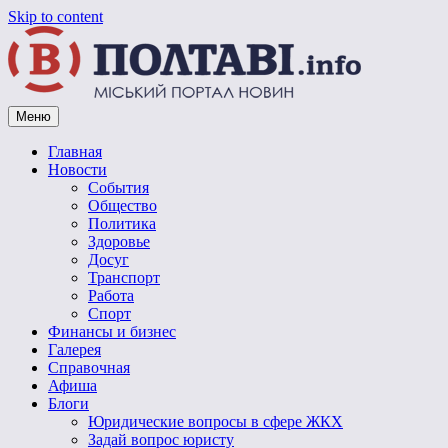
Skip to content
Меню
Vpoltave.info
Полтавский портал новостей
Главная
Новости
События
Общество
Политика
Здоровье
Досуг
Транспорт
Работа
Спорт
Финансы и бизнес
Галерея
Справочная
Афиша
Блоги
Юридические вопросы в сфере ЖКХ
Задай вопрос юристу