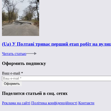
(Ua) У Полтаві триває перший етап робіт на вули
Читать статью
Оформить подписку
Ваш e-mail
*
Поделится статьей в соц. сетях
Реклама на сайті
Політика конфіденційності
Контакти