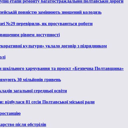
тупні етапи ремонту багатостраждальної полтавської дороги
опейській повністю замінюють зношений колодязь
іцеї №29 перевірили, як просуваються роботи
ідвищеним рівнем доступності
екоративні культури» уклало договір з підрядником
олі
и шкільного харчування та проєкт «Безпечна Полтавщина»
рямують 30 мільйонів гривень
ладів загальної середньої освіти
: відбулася 81 сесія Полтавської міської ради
ростанцію
рство після обстрілів