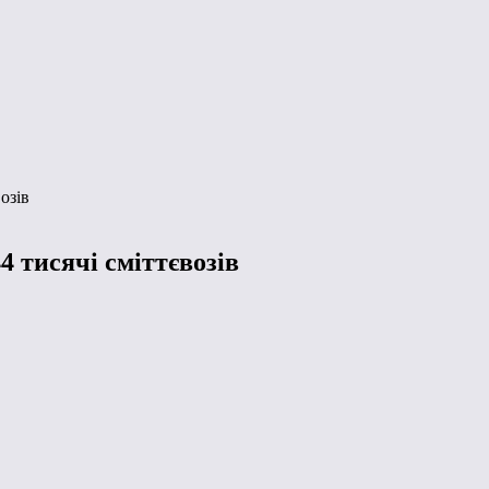
озів
4 тисячі сміттєвозів