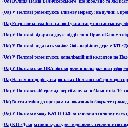
(Ua) Вулиця Паїсія Величковського: що зроблено та які нас
(Ua) У Полтаві ремонтують зливову мережу: на вулиці Євр
(Ua) Енергонезалежність та нові укриття: у полтавському л
(Ua) У Полтаві відкрили друге відділення ПриватБанку з п
(Ua) У Полтаві видалять майже 200 аварійних дерев: КП «Д
(Ua) У Полтаві ремонтують каналізаційний колектор на Под
(Ua) У Полтавській ОВА обговорили впровадження реформ
(Ua) На ремонт доріг у старостатах Полтавської громади сп
(Ua) У Полтавській громаді перейменували більше ніж 10 зак
(Ua) Внесли зміни до програм та показників бюджету громади
(Ua) У Полтавському КАТП-1628 встановили сонячну елект
(Ua) КП «Декоративні культури» відновлює тепличне господа