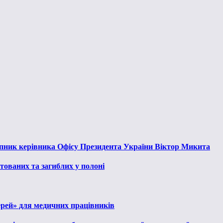
тупник керівника Офісу Президента України Віктор Микита
тованих та загиблих у полоні
ерей» для медичних працівників