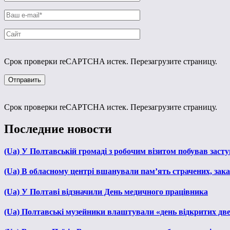
Срок проверки reCAPTCHA истек. Перезагрузите страницу.
Срок проверки reCAPTCHA истек. Перезагрузите страницу.
Последние новости
(Ua) У Полтавській громаді з робочим візитом побував зас
(Ua) В обласному центрі вшанували пам’ять страчених, зака
(Ua) У Полтаві відзначили День медичного працівника
(Ua) Полтавські музейники влаштували «день відкритих дв