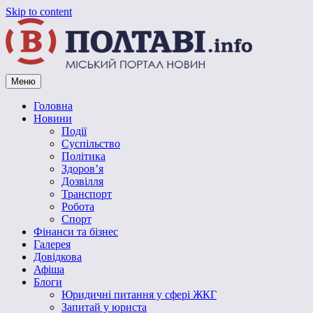
Skip to content
Меню
Vpoltave.info
Полтавський портал новин
Головна
Новини
Події
Суспільство
Політика
Здоров’я
Дозвілля
Транспорт
Робота
Спорт
Фінанси та бізнес
Галерея
Довідкова
Афіша
Блоги
Юридичні питання у сфері ЖКГ
Запитай у юриста