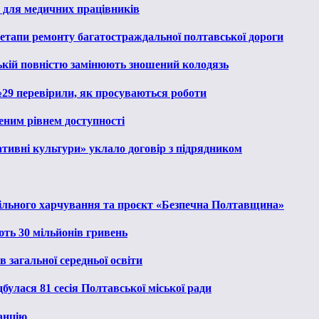
 для медичних працівників
 етапи ремонту багатостраждальної полтавської дороги
ькій повністю замінюють зношений колодязь
№29 перевірили, як просуваються роботи
еним рівнем доступності
тивні культури» уклало договір з підрядником
льного харчування та проєкт «Безпечна Полтавщина»
ють 30 мільйонів гривень
 загальної середньої освіти
булася 81 сесія Полтавської міської ради
анцію