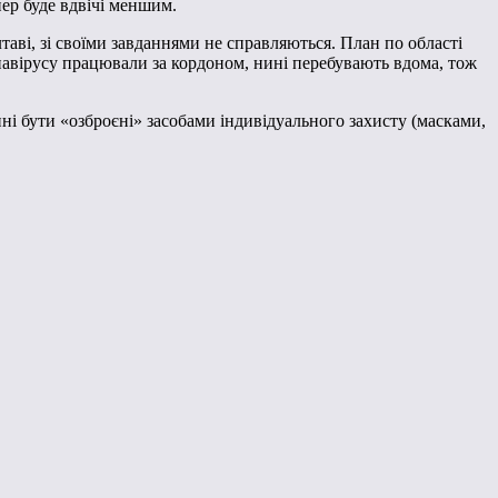
пер буде вдвічі меншим.
аві, зі своїми завданнями не справляються. План по області
онавірусу працювали за кордоном, нині перебувають вдома, тож
і бути «озброєні» засобами індивідуального захисту (масками,