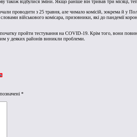
у також відбулися зміни. Якщо раніше він тривав три місяці, те
ли проводити з 25 травня, але чимало комісій, зокрема й у Полт
 словами військового комісара, призовники, які до пандемії кор
початку пройти тестування на COVID-19. Крім того, вони повинн
 цим у деяких районів виникли проблеми.
 позначені
*