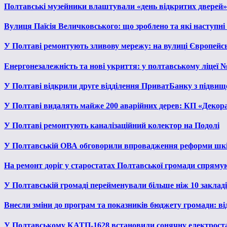
Полтавські музейники влаштували «день відкритих дверей»
Вулиця Паїсія Величковського: що зроблено та які наступні
У Полтаві ремонтують зливову мережу: на вулиці Європейс
Енергонезалежність та нові укриття: у полтавському ліцеї 
У Полтаві відкрили друге відділення ПриватБанку з підвищ
У Полтаві видалять майже 200 аварійних дерев: КП «Декора
У Полтаві ремонтують каналізаційний колектор на Подолі
У Полтавській ОВА обговорили впровадження реформи шкі
На ремонт доріг у старостатах Полтавської громади спряму
У Полтавській громаді перейменували більше ніж 10 закладів
Внесли зміни до програм та показників бюджету громади: від
У Полтавському КАТП-1628 встановили сонячну електрост