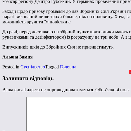
комісар регіону Дмитро Губський. У термінах проведення призов
Заходи щодо призову громадян до лав Збройних Сил України поча
наразі виконаний лише трохи більше, ніж на половину. Хоча, за
можливість вручити їм повістки є.
До речі, перед доставкою на збірний пункт призовники мають с
рукавичками та дезінфектором) із розрахунку на три доби. А з
Випускників шкіл до Збройних Сил не призиватимуть.
Альона Зимня
Posted in
Суспільство
Tagged
Головна
Залишити відповідь
Ваша e-mail адреса не оприлюднюватиметься.
Обов’язкові поля