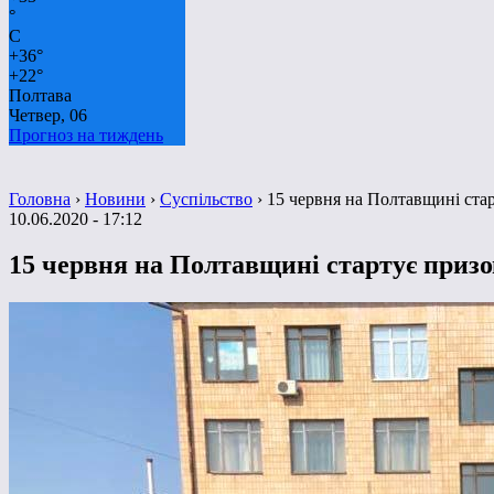
°
C
+
36°
+
22°
Полтава
Четвер, 06
Прогноз на тиждень
Головна
›
Новини
›
Суспільство
›
15 червня на Полтавщині стар
10.06.2020 - 17:12
15 червня на Полтавщині стартує призо