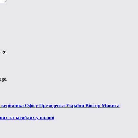
age.
age.
к керівника Офісу Президента України Віктор Микита
их та загиблих у полоні