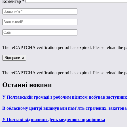
Коментар
*
The reCAPTCHA verification period has expired. Please reload the p
The reCAPTCHA verification period has expired. Please reload the p
Останні новини
У Полтавській громаді з робочим візитом побував заступни
В обласному центрі вшанували пам’ять страчених, закатован
У Полтаві відзначили День медичного працівника