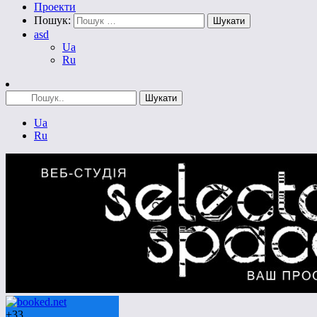
Проекти
Пошук:
asd
Ua
Ru
Ua
Ru
+
33