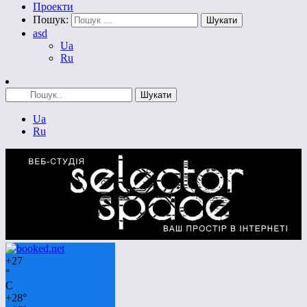
Проекти
Пошук:
asd
Ua
Ru
Ua
Ru
+
27
°
C
+
28°