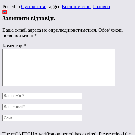
Posted in
Суспільство
Tagged
Воєнний стан
,
Головна
Залишити відповідь
Ваша e-mail адреса не оприлюднюватиметься.
Обов’язкові
поля позначені
*
Коментар
*
The reCAPTCHA verification period has expired. Please reload the