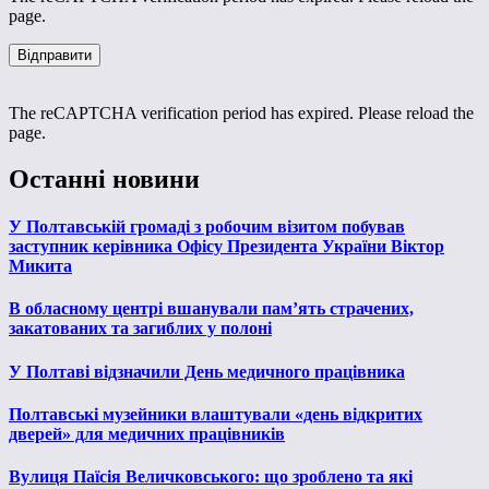
page.
The reCAPTCHA verification period has expired. Please reload the
page.
Останні новини
У Полтавській громаді з робочим візитом побував
заступник керівника Офісу Президента України Віктор
Микита
В обласному центрі вшанували пам’ять страчених,
закатованих та загиблих у полоні
У Полтаві відзначили День медичного працівника
Полтавські музейники влаштували «день відкритих
дверей» для медичних працівників
Вулиця Паїсія Величковського: що зроблено та які