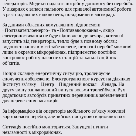
генераторів. Медики надають потрібну допомогу без перебоїв.
У лікарнях є запаси пального для тривалої автономної роботи
в разі подальших відключень, повідомили в міськраді.
За даними обласних комунальних підприємств
«Полтаватеплоенерго» та «Полтававодоканал», якщо
електропостачання не буде відновлене до вечора, котельні
запустять від генераторів, тепло буде в повному обсязі;
водопостачання в місті забезпечене, незначні перебої можливі
лише в окремих мікрорайонах, підприємство постійно
контролює роботу насосних станцій та каналізаційних
об’єктів.
Попри складну енергетичну ситуацію, тролейбусне
сполучення збережене. Електротранспорт курсує на ділянках
Інститут зв’язку – Центр – Південний вокзал – Левада. На
другу зміну запланований випуск восьми тролейбусів. Рух
додаткових автобусів приватних перевізників забезпечений
для перевезення пасажирів.
За інформацією від операторів мобільного звʼязку можливі
короткочасні перебої, але зв’язок поступово відновлюється.
Ситуація постійно моніториться. Запущені пункти
незламності в мікрорайонах.