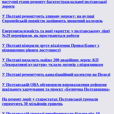
наступні етапи ремонту багатостраждальної полтавської
дороги
У Полтаві ремонтують зливову мережу: на вулиці
Європейській повністю замінюють зношений колодязь
Енергонезалежність та нові укриття: у полтавському ліцеї
№29 перевірили, як просуваються роботи
У Полтаві відкрили друге відділення ПриватБанку з
підвищеним рівнем доступності
У Полтаві видалять майже 200 аварійних дерев: КП
«Декоративні культури» уклало договір з підрядником
У Полтаві ремонтують каналізаційний колектор на Подолі
У Полтавській ОВА обговорили впровадження реформи
шкільного харчування та проєкт «Безпечна Полтавщина»
На ремонт доріг у старостатах Полтавської громади
спрямують 30 мільйонів гривень
У Полтавській громаді перейменували більше ніж 10