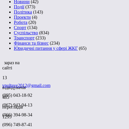
Новини
(42)
Події
(373)
Політика
(143)
Проекти
(4)
Робота
(20)
Спорт
(134)
Суспільство
(834)
Транспорт
(233)
Фінанси та бізнес
(234)
Юридичні питання у сфері ЖКГ
(65)
зараз на
сайті
13
vpoltave2012@gmail.com
відвідувачів
(095) 043-18-92
485
(067) 943-04-13
переглядів
(066) 394-98-34
1295
(096) 749-87-41