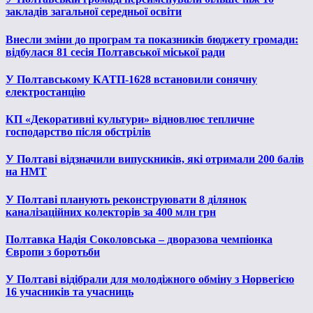
закладів загальної середньої освіти
Внесли зміни до програм та показників бюджету громади:
відбулася 81 сесія Полтавської міської ради
У Полтавському КАТП-1628 встановили сонячну
електростанцію
КП «Декоративні культури» відновлює тепличне
господарство після обстрілів
У Полтаві відзначили випускників, які отримали 200 балів
на НМТ
У Полтаві планують реконструювати 8 ділянок
каналізаційних колекторів за 400 млн грн
Полтавка Надія Соколовська – дворазова чемпіонка
Європи з боротьби
У Полтаві відібрали для молодіжного обміну з Норвегією
16 учасників та учасниць