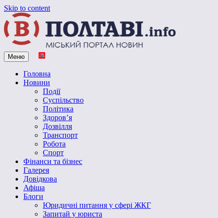
Skip to content
Меню
Vpoltave.info
Полтавський портал новин
Головна
Новини
Події
Суспільство
Політика
Здоров’я
Дозвілля
Транспорт
Робота
Спорт
Фінанси та бізнес
Галерея
Довідкова
Афіша
Блоги
Юридичні питання у сфері ЖКГ
Запитай у юриста