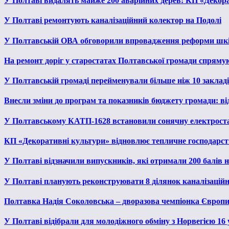
У Полтаві видалять майже 200 аварійних дерев: КП «Декора
У Полтаві ремонтують каналізаційний колектор на Подолі
У Полтавській ОВА обговорили впровадження реформи шкі
На ремонт доріг у старостатах Полтавської громади спряму
У Полтавській громаді перейменували більше ніж 10 закладів
Внесли зміни до програм та показників бюджету громади: від
У Полтавському КАТП-1628 встановили сонячну електрост
КП «Декоративні культури» відновлює тепличне господарств
У Полтаві відзначили випускників, які отримали 200 балів
У Полтаві планують реконструювати 8 ділянок каналізаційн
Полтавка Надія Соколовська – дворазова чемпіонка Європи
У Полтаві відібрали для молодіжного обміну з Норвегією 16