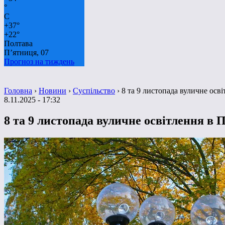
°
C
+
37°
+
22°
Полтава
П’ятниця, 07
Прогноз на тиждень
Головна
›
Новини
›
Суспільство
›
8 та 9 листопада вуличне осв
8.11.2025 - 17:32
8 та 9 листопада вуличне освітлення в 