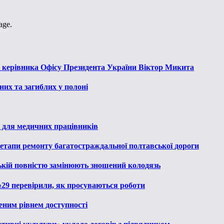
age.
к керівника Офісу Президента України Віктор Микита
их та загиблих у полоні
 для медичних працівників
 етапи ремонту багатостраждальної полтавської дороги
ькій повністю замінюють зношений колодязь
№29 перевірили, як просуваються роботи
еним рівнем доступності