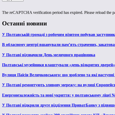
The reCAPTCHA verification period has expired. Please reload the p
Останні новини
У Полтавській громаді з робочим візитом побував заступни
В обласному центрі вшанували пам’ять страчених, закатован
У Полтаві відзначили День медичного працівника
Полтавські музейники влаштували «день відкритих дверей»
Вулиця Паїсія Величковського: що зроблено та які наступні
У Полтаві ремонтують зливову мережу: на вулиці Європейс
Енергонезалежність та нові укриття: у полтавському ліцеї 
У Полтаві відкрили друге відділення ПриватБанку з підвищ