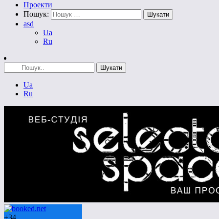
Проекти
Пошук:
asd
Ua
Ru
Ua
Ru
+
34