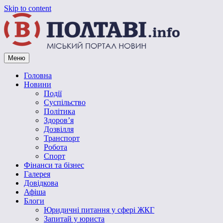
Skip to content
Меню
Vpoltave.info
Полтавський портал новин
Головна
Новини
Події
Суспільство
Політика
Здоров’я
Дозвілля
Транспорт
Робота
Спорт
Фінанси та бізнес
Галерея
Довідкова
Афіша
Блоги
Юридичні питання у сфері ЖКГ
Запитай у юриста