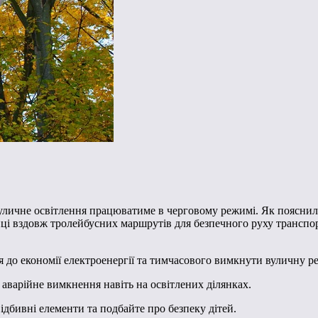
вуличне освітлення працюватиме в черговому режимі. Як поясни
иці вздовж тролейбусних маршрутів для безпечного руху транспорт
я до економії електроенергії та тимчасового вимкнути вуличну р
аварійне вимкнення навіть на освітлених ділянках.
ідбивні елементи та подбайте про безпеку дітей.