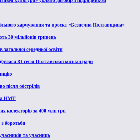
тивні культури» уклало договір з підрядником
льного харчування та проєкт «Безпечна Полтавщина»
ють 30 мільйонів гривень
 загальної середньої освіти
булася 81 сесія Полтавської міської ради
анцію
о після обстрілів
 на НМТ
их колекторів за 400 млн грн
 з боротьби
 учасників та учасниць