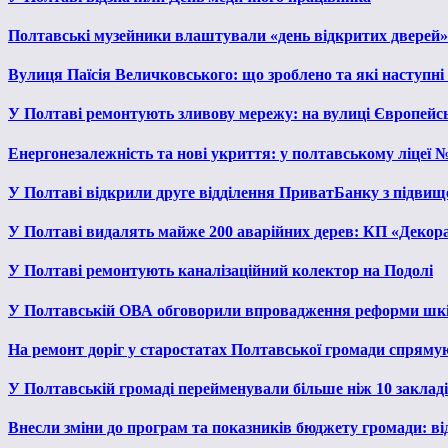
Полтавські музейники влаштували «день відкритих дверей»
Вулиця Паїсія Величковського: що зроблено та які наступні
У Полтаві ремонтують зливову мережу: на вулиці Європейс
Енергонезалежність та нові укриття: у полтавському ліцеї 
У Полтаві відкрили друге відділення ПриватБанку з підвищ
У Полтаві видалять майже 200 аварійних дерев: КП «Декора
У Полтаві ремонтують каналізаційний колектор на Подолі
У Полтавській ОВА обговорили впровадження реформи шкі
На ремонт доріг у старостатах Полтавської громади спряму
У Полтавській громаді перейменували більше ніж 10 закладів
Внесли зміни до програм та показників бюджету громади: від