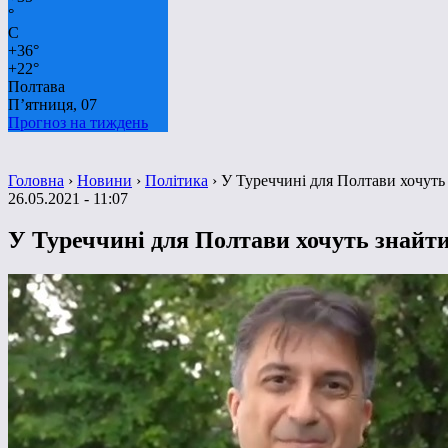
°
C
+
36°
+
22°
Полтава
П’ятниця, 07
Прогноз на тиждень
Головна
›
Новини
›
Політика
›
У Туреччині для Полтави хочуть
26.05.2021 - 11:07
У Туреччині для Полтави хочуть знайт