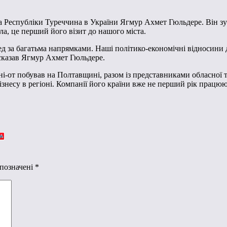
а Республіки Туреччина в України Ягмур Ахмет Гюльдере. Він зус
сла, це перший його візит до нашого міста.
д за багатьма напрямками. Наші політико-економічні відносини 
 сказав Ягмур Ахмет Гюльдере.
ині-от побував на Полтавщині, разом із представниками обласної 
знесу в регіоні. Компанії його країни вже не перший рік працюю
 позначені
*