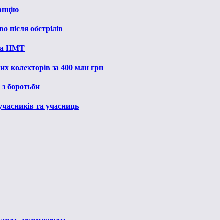
анцію
о після обстрілів
 на НМТ
их колекторів за 400 млн грн
 з боротьби
 учасників та учасниць
нують скоротити