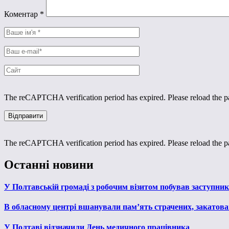
Коментар
*
The reCAPTCHA verification period has expired. Please reload the p
The reCAPTCHA verification period has expired. Please reload the p
Останні новини
У Полтавській громаді з робочим візитом побував заступни
В обласному центрі вшанували пам’ять страчених, закатован
У Полтаві відзначили День медичного працівника