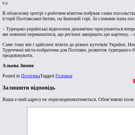
v.s
В обласному центрі з робочим візитом побував глава посольств
історії Полтавської битви, на Івановій горі. За словами пана по
– Турецько-українські відносини динамічно просуваються впере
ми повинні переконатися, що регіони завершать цю картину, –
Саме тому він і здійснює візити до різних куточків України. Н
Туреччині міста-побратима для Полтави, розвиток турецького бі
продовжувати.
Альона Зимня
Posted in
Політика
Tagged
Головна
Залишити відповідь
Ваша e-mail адреса не оприлюднюватиметься.
Обов’язкові поля