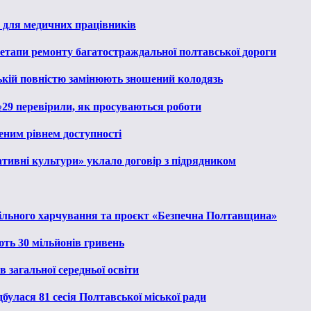
 для медичних працівників
 етапи ремонту багатостраждальної полтавської дороги
ькій повністю замінюють зношений колодязь
№29 перевірили, як просуваються роботи
еним рівнем доступності
тивні культури» уклало договір з підрядником
льного харчування та проєкт «Безпечна Полтавщина»
ють 30 мільйонів гривень
 загальної середньої освіти
булася 81 сесія Полтавської міської ради