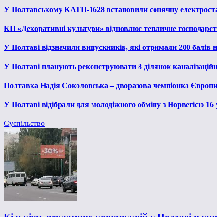
У Полтавському КАТП-1628 встановили сонячну електрост
КП «Декоративні культури» відновлює тепличне господарств
У Полтаві відзначили випускників, які отримали 200 балів
У Полтаві планують реконструювати 8 ділянок каналізаційн
Полтавка Надія Соколовська – дворазова чемпіонка Європи
У Полтаві відібрали для молодіжного обміну з Норвегією 16
Суспільство
Кількість рекламних конструкцій у Полтаві пла