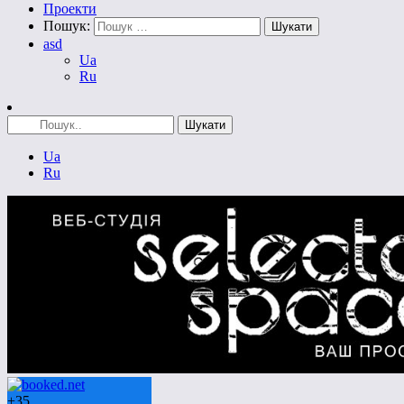
Проекти
Пошук:
asd
Ua
Ru
Ua
Ru
+
35