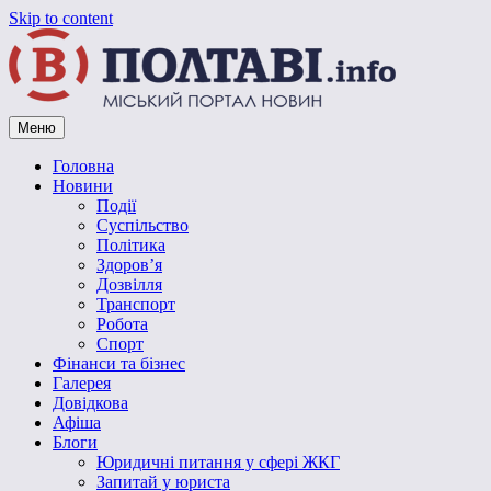
Skip to content
Меню
Vpoltave.info
Полтавський портал новин
Головна
Новини
Події
Суспільство
Політика
Здоров’я
Дозвілля
Транспорт
Робота
Спорт
Фінанси та бізнес
Галерея
Довідкова
Афіша
Блоги
Юридичні питання у сфері ЖКГ
Запитай у юриста