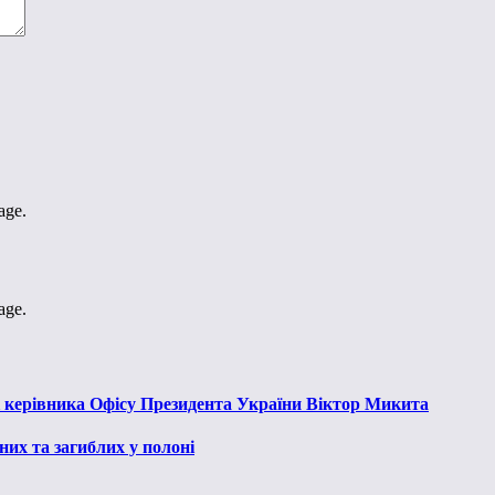
age.
age.
к керівника Офісу Президента України Віктор Микита
их та загиблих у полоні