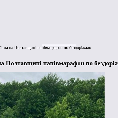
бігла на Полтавщині напівмарафон по бездоріжжю
на Полтавщині напівмарафон по бездор