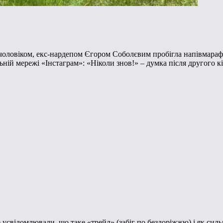
 чоловіком, екс-нардепом Єгором Соболєвим пробігла напівмарафо
ьній мережі «Інстаграм»: «Ніколи знов!» – думка після другого кі
 усвідомлювали, що таке «трейл» (забіг по бездоріжжю) і як сильн