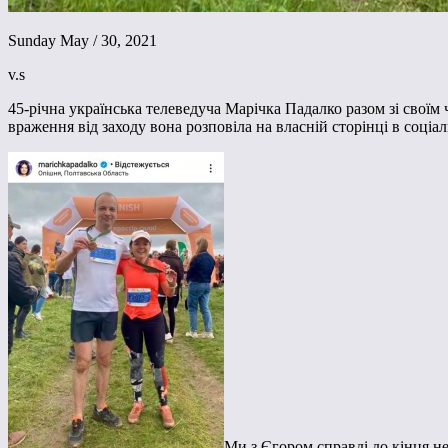
Sunday May / 30, 2021
v.s
45-річна українська телеведуча Марічка Падалко разом зі своїм
враження від заходу вона розповіла на власній сторінці в соціал
Ми з Єгором справді до кінця не