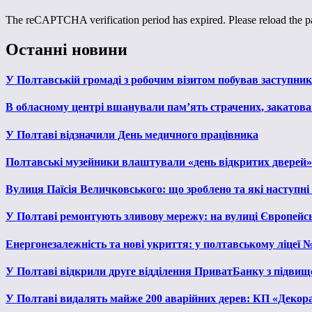
The reCAPTCHA verification period has expired. Please reload the p
Останні новини
У Полтавській громаді з робочим візитом побував заступни
В обласному центрі вшанували пам’ять страчених, закатован
У Полтаві відзначили День медичного працівника
Полтавські музейники влаштували «день відкритих дверей»
Вулиця Паїсія Величковського: що зроблено та які наступні
У Полтаві ремонтують зливову мережу: на вулиці Європейс
Енергонезалежність та нові укриття: у полтавському ліцеї 
У Полтаві відкрили друге відділення ПриватБанку з підвищ
У Полтаві видалять майже 200 аварійних дерев: КП «Декора