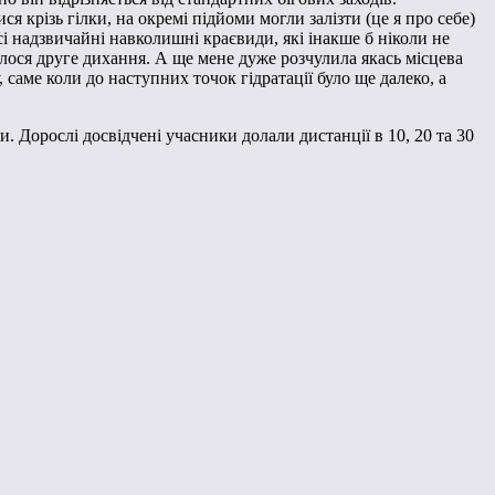
я крізь гілки, на окремі підйоми могли залізти (це я про себе)
сі надзвичайні навколишні краєвиди, які інакше б ніколи не
илося друге дихання. А ще мене дуже розчулила якась місцева
саме коли до наступних точок гідратації було ще далеко, а
и. Дорослі досвідчені учасники долали дистанції в 10, 20 та 30