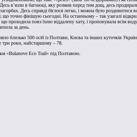
Десь в’язли в багнюці, яку розмив перед тим дощ, десь продиралис
агорбах. Десь справді біглося легко, і можна було роздивитися в
му, що точно фінішую сьогодні. На останньому – так узагалі відкр
що проходила повз їхню віддалену хату, і пропонувала всім воду, 
ипила за день.
зяло близько 500 осіб із Полтави, Києва та інших куточків Україн
е три роки, найстаршому – 78.
 км «Bulanove Eco Trail» під Полтавою.