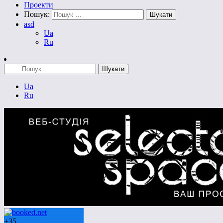
Проекти
Пошук:
asd
Ua
Ru
Ua
Ru
+
35