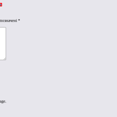
 позначені
*
age.