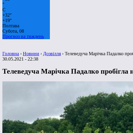
°
C
+
32°
+
19°
Полтава
Субота, 08
Прогноз на тиждень
Головна
›
Новини
›
Дозвілля
›
Телеведуча Марічка Падалко про
30.05.2021 - 22:38
Телеведуча Марічка Падалко пробігла 