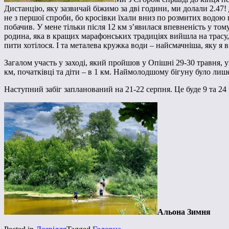
Дистанцію, яку зазвичай біжимо за дві години, ми долали 2.47! 
не з першої спроби, бо кросівки їхали вниз по розмитих водою п
побачив. У мене тільки після 12 км з’явилася впевненість у то
родина, яка в кращих марафонських традиціях вийшла на трасу, 
пити хотілося. І та металева кружка води – найсмачніша, яку я в
Загалом участь у заході, який пройшов у Опішні 29-30 травня, у
км, початківці та діти – в 1 км. Наймолодшому бігуну було лиш
Наступний забіг запланований на 21-22 серпня. Це буде 9 та 24
Альона Зимня