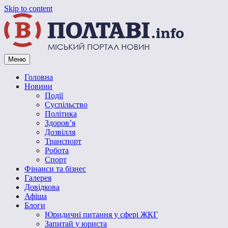
Skip to content
Меню
Vpoltave.info
Полтавський портал новин
Головна
Новини
Події
Суспільство
Політика
Здоров’я
Дозвілля
Транспорт
Робота
Спорт
Фінанси та бізнес
Галерея
Довідкова
Афіша
Блоги
Юридичні питання у сфері ЖКГ
Запитай у юриста