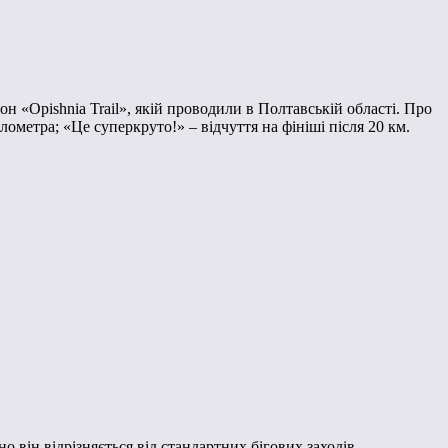
н «Opishnia Trail», якій проводили в Полтавській області. Про
лометра; «Це суперкруто!» – відчуття на фініші після 20 км.
о він відрізняється від стандартних бігових заходів.