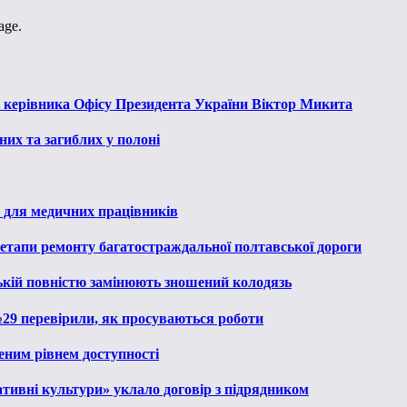
age.
к керівника Офісу Президента України Віктор Микита
их та загиблих у полоні
 для медичних працівників
 етапи ремонту багатостраждальної полтавської дороги
ькій повністю замінюють зношений колодязь
№29 перевірили, як просуваються роботи
еним рівнем доступності
тивні культури» уклало договір з підрядником