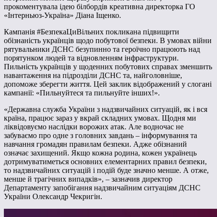
прокоментувала ідею білбордів креативна директорка ГО
«Інтерньюз-Україна» Діана Іщенко.
Кампанія #БезпекаЦиВільних покликана підвищити
обізнаність українців щодо побутової безпеки. В умовах війни
рятувальники ДСНС безупинно та героїчно працюють над
порятунком людей та відновленням інфраструктури.
Пильність українців у щоденних побутових справах зменшить
навантаження на підрозділи ДСНС та, найголовніше,
допоможе зберегти життя. Цей заклик відображений у слогані
кампанії: «Пильнуйтеся та пильнуйте інших!».
«Державна служба України з надзвичайних ситуацій, як і вся
країна, працює зараз у вкрай складних умовах. Щодня ми
ліквідовуємо наслідки ворожих атак. Але водночас не
забуваємо про одне з головних завдань – інформування та
навчання громадян правилам безпеки. Адже обізнаний
означає захищений. Якщо кожна родина, кожен українець
дотримуватиметься основних елементарних правил безпеки,
то надзвичайних ситуацій і подій буде значно менше. А отже,
менше й трагічних випадків», – зазначив директор
Департаменту запобігання надзвичайним ситуаціям ДСНС
України Олександр Чекригін.