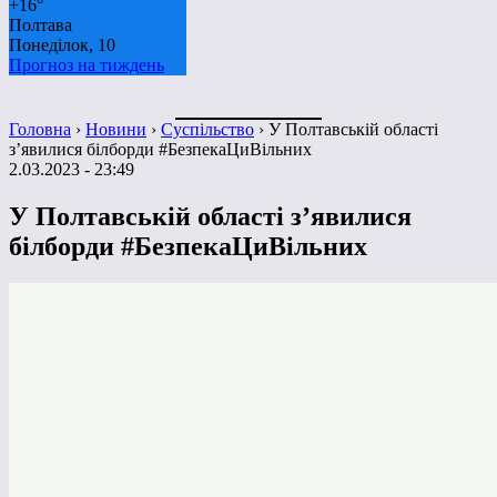
+
16°
Полтава
Понеділок, 10
Прогноз на тиждень
Головна
›
Новини
›
Суспільство
›
У Полтавській області
з’явилися білборди #БезпекаЦиВільних
2.03.2023 - 23:49
У Полтавській області з’явилися
білборди #БезпекаЦиВільних