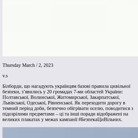
Thursday March / 2, 2023
v.s
Білборди, що нагадують українцям базові правила цивільної
безпеки, з’явились у 20 громадах 7-ми областей України:
Полтавської, Волинської, Житомирської, Закарпатської,
Львівської, Одеської, Рівненської. Як переходити дорогу в
темний період доби, безпечно обігрівати оселю, поводитися з
підозрілими предметами – ці та інші поради відображені на
великих плакатах у межах кампанії #БезпекаЦиВільних.