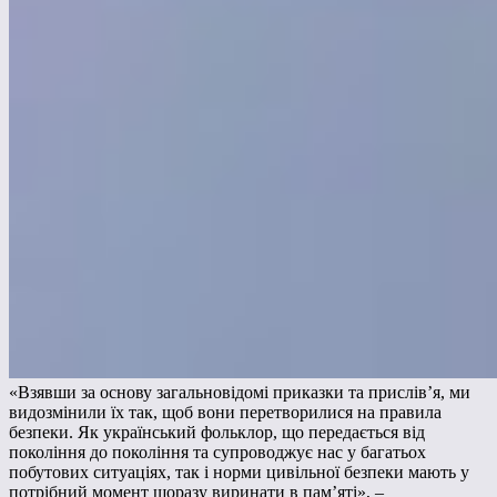
«Взявши за основу загальновідомі приказки та прислів’я, ми
видозмінили їх так, щоб вони перетворилися на правила
безпеки. Як український фольклор, що передається від
покоління до покоління та супроводжує нас у багатьох
побутових ситуаціях, так і норми цивільної безпеки мають у
потрібний момент щоразу виринати в пам’яті», –