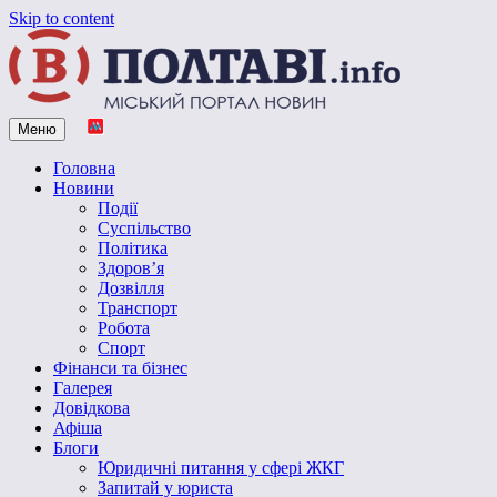
Skip to content
Меню
Vpoltave.info
Полтавський портал новин
Головна
Новини
Події
Суспільство
Політика
Здоров’я
Дозвілля
Транспорт
Робота
Спорт
Фінанси та бізнес
Галерея
Довідкова
Афіша
Блоги
Юридичні питання у сфері ЖКГ
Запитай у юриста