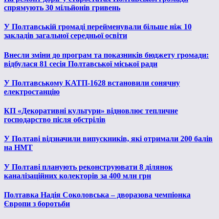
спрямують 30 мільйонів гривень
У Полтавській громаді перейменували більше ніж 10
закладів загальної середньої освіти
Внесли зміни до програм та показників бюджету громади:
відбулася 81 сесія Полтавської міської ради
У Полтавському КАТП-1628 встановили сонячну
електростанцію
КП «Декоративні культури» відновлює тепличне
господарство після обстрілів
У Полтаві відзначили випускників, які отримали 200 балів
на НМТ
У Полтаві планують реконструювати 8 ділянок
каналізаційних колекторів за 400 млн грн
Полтавка Надія Соколовська – дворазова чемпіонка
Європи з боротьби