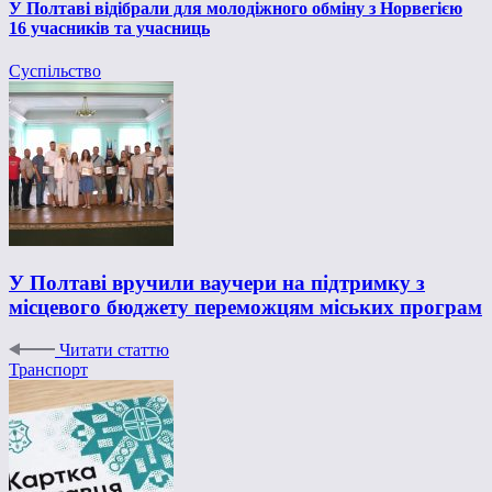
У Полтаві відібрали для молодіжного обміну з Норвегією
16 учасників та учасниць
Суспільство
У Полтаві вручили ваучери на підтримку з
місцевого бюджету переможцям міських програм
Читати статтю
Транспорт