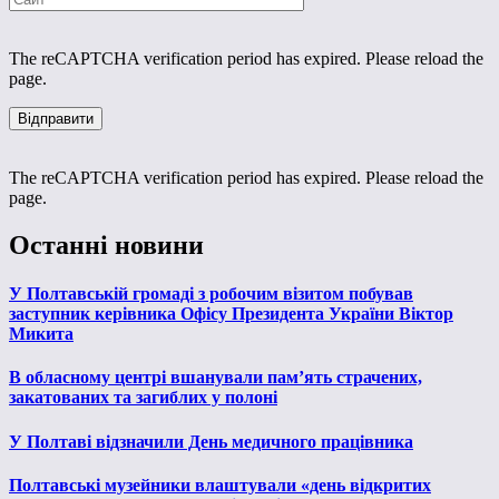
The reCAPTCHA verification period has expired. Please reload the
page.
The reCAPTCHA verification period has expired. Please reload the
page.
Останні новини
У Полтавській громаді з робочим візитом побував
заступник керівника Офісу Президента України Віктор
Микита
В обласному центрі вшанували пам’ять страчених,
закатованих та загиблих у полоні
У Полтаві відзначили День медичного працівника
Полтавські музейники влаштували «день відкритих