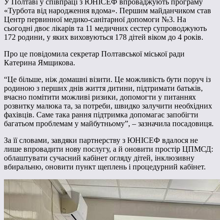
У Полтаві у співпраці з ЮНІСЕФ впроваджують програму
«Турбота від народження вдома». Першим майданчиком став
Центр первинної медико-санітарної допомоги №3. На
сьогодні двоє лікарів та 11 медичних сестер супроводжують
172 родини, у яких виховуються 178 дітей віком до 4 років.
Про це повідомила секретар Полтавської міської ради
Катерина Ямщикова.
“Це більше, ніж домашні візити. Це можливість бути поруч із
родиною з перших днів життя дитини, підтримати батьків,
вчасно помітити можливі ризики, допомогти у питаннях
розвитку малюка та, за потреби, швидко залучити необхідних
фахівців. Саме така рання підтримка допомагає запобігти
багатьом проблемам у майбутньому”, – зазначила посадовиця.
За її словами, завдяки партнерству з ЮНІСЕФ вдалося не
лише впровадити нову послугу, а й оновити простір ЦПМСД:
облаштувати сучасний кабінет огляду дітей, інклюзивну
вбиральню, оновити пункт щеплень і процедурний кабінет.