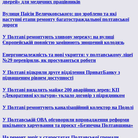
дверей» для медичних працівників
Вулиця Паїсія Величковського: що зроблено та які
наступні етапи ремонту багатостраждальної полтавської
дороги
У Полтаві ремонтують зливову мережу: на вулиці
Європейській повністю замінюють зношений колодязь
Енергонезалежність та нові укриття: у полтавському ліцеї
№29 перевірили, як просуваються роботи
У Полтаві відкрили друге відділення ПриватБанку з
підвищеним рівнем доступності
У Полтаві видалять майже 200 аварійних дерев: КП
«Декоративні культури» уклало договір з підрядником
У Полтаві ремонтують каналізаційний колектор на Подолі
У Полтавській ОВА обговорили впровадження реформи
шкільного харчування та проєкт «Безпечна Полтавщина»
На ремонт доріг у старостатах Полтавської громади