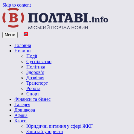
Skip to content
Меню
Vpoltave.info
Полтавський портал новин
Головна
Новини
Події
Суспільство
Політика
Здоров’я
Дозвілля
Транспорт
Робота
Спорт
Фінанси та бізнес
Галерея
Довідкова
Афіша
Блоги
Юридичні питання у сфері ЖКГ
Запитай у юриста