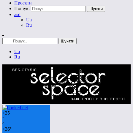
Проекти
Пошук:
asd
Ua
Ru
Ua
Ru
+
35
°
C
+
36°