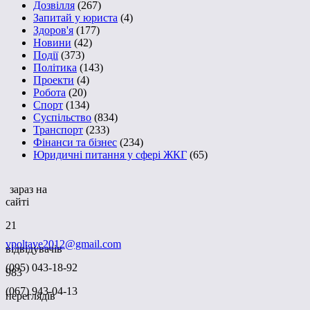
Дозвілля
(267)
Запитай у юриста
(4)
Здоров'я
(177)
Новини
(42)
Події
(373)
Політика
(143)
Проекти
(4)
Робота
(20)
Спорт
(134)
Суспільство
(834)
Транспорт
(233)
Фінанси та бізнес
(234)
Юридичні питання у сфері ЖКГ
(65)
зараз на
сайті
21
vpoltave2012@gmail.com
відвідувачів
(095) 043-18-92
983
(067) 943-04-13
переглядів