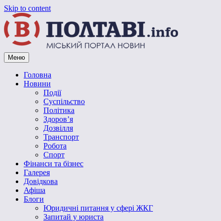
Skip to content
Меню
Vpoltave.info
Полтавський портал новин
Головна
Новини
Події
Суспільство
Політика
Здоров’я
Дозвілля
Транспорт
Робота
Спорт
Фінанси та бізнес
Галерея
Довідкова
Афіша
Блоги
Юридичні питання у сфері ЖКГ
Запитай у юриста