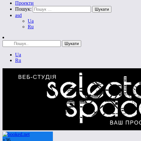
Проекти
Пошук:
asd
Ua
Ru
Ua
Ru
+
36