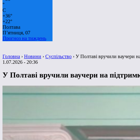
°
C
+
36°
+
22°
Полтава
П’ятниця, 07
Прогноз на тиждень
Головна
›
Новини
›
Суспільство
›
У Полтаві вручили ваучери н
1.07.2026 - 20:36
У Полтаві вручили ваучери на підтрим