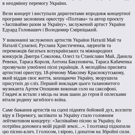
в неодмінну перемогу України.
Вели концерт і виступали диригентами впродовж концертної
програми засновник оркестру «Полтава» та автор проєкту
«Заспіваймо разом за Україну», заслужений артист України
Едуард Головашич і Володимир Смірніцький.
У виконанні заслужених артистів України Наталії Май та
Наталії Сулаєвої, Руслана Христиченка, лауреатів та
переможців багатьох всеукраїнських та міжнародних
конкурсів Дмитра Соколова, Олесі та Станіслави Май, Данила
Ревеки, Тараса Короля, Антона Бакуновича, Тараса Кабаченка
прозвучали улюблені пісні українців. А мелодійна присвята
артистові оркестру, 18-річному Максиму Краснокутському,
який віддав своє життя, захищаючи Україну, зворушила
присутніх до сліз. Перший викладач цього талановитого
музиканта Артем Опошнян виконав соло на саксофоні.
Глядачі ж встали з місць на знак шани до героя й оплесками
вітали родину загиблого воїна.
Саме бажання артистів на сцені підняти бойовий дух, вселити
віру в Перемогу, заспівати за Україну стало головним
лейтмотивом концерту: «Заспіваймо пісню за Україну, бо
потрібна допомога моїй рідній землі…». І полтавці підхопили
цю пісню-клич. І голосом, і вірою, і донатом на Збройні сили.