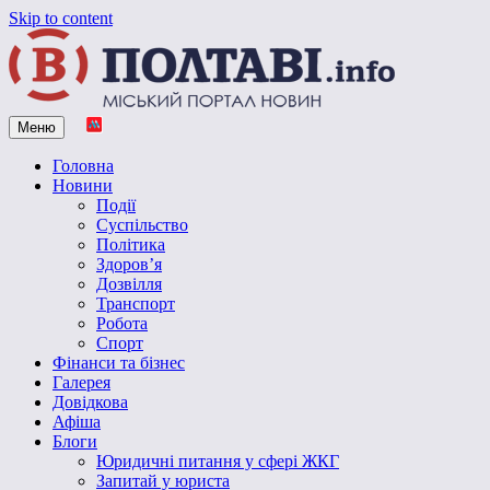
Skip to content
Меню
Vpoltave.info
Полтавський портал новин
Головна
Новини
Події
Суспільство
Політика
Здоров’я
Дозвілля
Транспорт
Робота
Спорт
Фінанси та бізнес
Галерея
Довідкова
Афіша
Блоги
Юридичні питання у сфері ЖКГ
Запитай у юриста