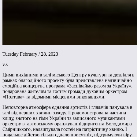
Tuesday February / 28, 2023
v.s
Цими вихідними в залі міського Центру культури та дозвілля в
рамках благодійного проєкту була представлена надзвичайно
емоційна концертна програма «Заспіваймо разом за Україну»,
подарована жителям та гостям громади духовим оркестром
«Полтава» та відомими місцевими виконавцями.
Неповторна атмосфера єднання артистів і глядачів панувала в
залі від перших хвилин заходу. Продемонстрована частина
кліпу, знятого на гімн України та записаного музикантами
оркестру в авторському оранжуванні диригента Володимира
Смірніцького, налаштувала гостей на патріотичну хвилю. І
подальше дійство тільки єднало присутніх, підтримуючи віру