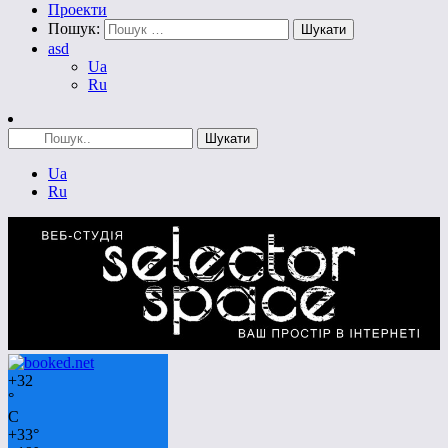
Проекти
Пошук:
asd
Ua
Ru
Ua
Ru
+
32
°
C
+
33°