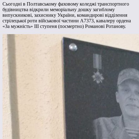
Сьогодні в Полтавському фаховому коледжі транспортного
будівництва відкрили меморіальну дошку загиблому
випускникові, захиснику України, командирові відділення
стрілецької роти військової частини А7373, кавалеру ордена
«За мужність» ІІІ ступеня (посмертно) Романові Ротанову.