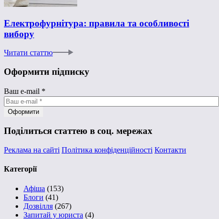
Електрофурнітура: правила та особливості
вибору
Читати статтю
Оформити підписку
Ваш e-mail
*
Поділиться статтею в соц. мережах
Реклама на сайті
Політика конфіденційності
Контакти
Категорії
Афіша
(153)
Блоги
(41)
Дозвілля
(267)
Запитай у юриста
(4)