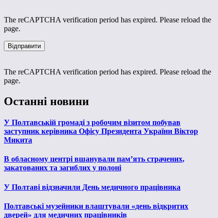
The reCAPTCHA verification period has expired. Please reload the
page.
The reCAPTCHA verification period has expired. Please reload the
page.
Останні новини
У Полтавській громаді з робочим візитом побував
заступник керівника Офісу Президента України Віктор
Микита
В обласному центрі вшанували пам’ять страчених,
закатованих та загиблих у полоні
У Полтаві відзначили День медичного працівника
Полтавські музейники влаштували «день відкритих
дверей» для медичних працівників