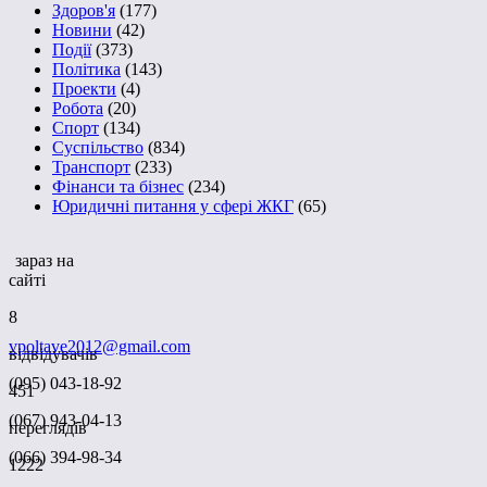
Здоров'я
(177)
Новини
(42)
Події
(373)
Політика
(143)
Проекти
(4)
Робота
(20)
Спорт
(134)
Суспільство
(834)
Транспорт
(233)
Фінанси та бізнес
(234)
Юридичні питання у сфері ЖКГ
(65)
зараз на
сайті
8
vpoltave2012@gmail.com
відвідувачів
(095) 043-18-92
451
(067) 943-04-13
переглядів
(066) 394-98-34
1222