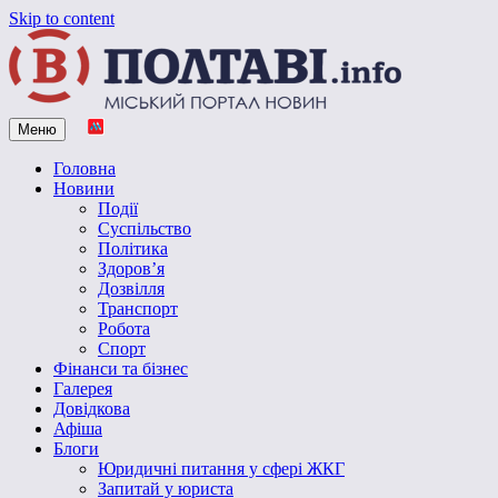
Skip to content
Меню
Vpoltave.info
Полтавський портал новин
Головна
Новини
Події
Суспільство
Політика
Здоров’я
Дозвілля
Транспорт
Робота
Спорт
Фінанси та бізнес
Галерея
Довідкова
Афіша
Блоги
Юридичні питання у сфері ЖКГ
Запитай у юриста