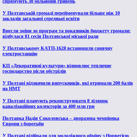
спрямують 30 мільйонів гривень
У Полтавській громаді перейменували більше ніж 10
закладів загальної середньої освіти
Внесли зміни до програм та показників бюджету громади:
відбулася 81 сесія Полтавської міської ради
У Полтавському КАТП-1628 встановили сонячну
електростанцію
КП «Декоративні культури» відновлює тепличне
господарство після обстрілів
У Полтаві відзначили випускників, які отримали 200 балів
на НМТ
У Полтаві планують реконструювати 8 ділянок
каналізаційних колекторів за 400 млн грн
Полтавка Надія Соколовська – дворазова чемпіонка
Європи з боротьби
У Полтаві відібрали для молодіжного обміну з Норвегією