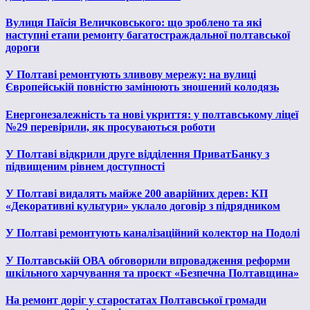
Вулиця Паїсія Величковського: що зроблено та які
наступні етапи ремонту багатостраждальної полтавської
дороги
У Полтаві ремонтують зливову мережу: на вулиці
Європейській повністю замінюють зношений колодязь
Енергонезалежність та нові укриття: у полтавському ліцеї
№29 перевірили, як просуваються роботи
У Полтаві відкрили друге відділення ПриватБанку з
підвищеним рівнем доступності
У Полтаві видалять майже 200 аварійних дерев: КП
«Декоративні культури» уклало договір з підрядником
У Полтаві ремонтують каналізаційний колектор на Подолі
У Полтавській ОВА обговорили впровадження реформи
шкільного харчування та проєкт «Безпечна Полтавщина»
На ремонт доріг у старостатах Полтавської громади