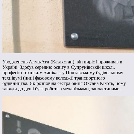
Уродженець Алма-Ати (Казахстан), він виріс і проживав в
Україні. Здобув середню освіту в Супрунівській школі,
професію техніка-механіка – у Полтавському будівельному
технікумі (нині фаховому коледжі) транспортного
будівництва. Як розповіла сестра бійця Оксана Кікоть, йому
завжди до душі була робота з механізмами, запчастинами.