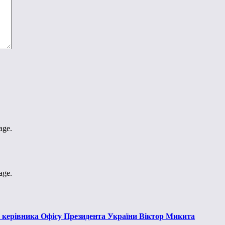
age.
age.
к керівника Офісу Президента України Віктор Микита