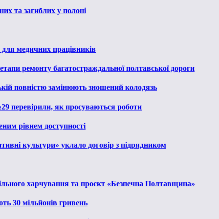
их та загиблих у полоні
 для медичних працівників
 етапи ремонту багатостраждальної полтавської дороги
ькій повністю замінюють зношений колодязь
№29 перевірили, як просуваються роботи
еним рівнем доступності
тивні культури» уклало договір з підрядником
льного харчування та проєкт «Безпечна Полтавщина»
ють 30 мільйонів гривень