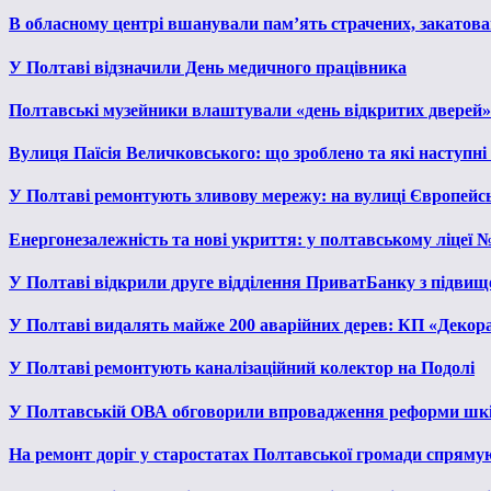
В обласному центрі вшанували пам’ять страчених, закатован
У Полтаві відзначили День медичного працівника
Полтавські музейники влаштували «день відкритих дверей»
Вулиця Паїсія Величковського: що зроблено та які наступні
У Полтаві ремонтують зливову мережу: на вулиці Європейс
Енергонезалежність та нові укриття: у полтавському ліцеї 
У Полтаві відкрили друге відділення ПриватБанку з підвищ
У Полтаві видалять майже 200 аварійних дерев: КП «Декора
У Полтаві ремонтують каналізаційний колектор на Подолі
У Полтавській ОВА обговорили впровадження реформи шкі
На ремонт доріг у старостатах Полтавської громади спряму