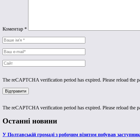
Коментар
*
The reCAPTCHA verification period has expired. Please reload the p
The reCAPTCHA verification period has expired. Please reload the p
Останні новини
У Полтавській громаді з робочим візитом побував заступни