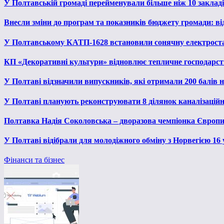
У Полтавській громаді перейменували більше ніж 10 закладів
Внесли зміни до програм та показників бюджету громади: від
У Полтавському КАТП-1628 встановили сонячну електрост
КП «Декоративні культури» відновлює тепличне господарств
У Полтаві відзначили випускників, які отримали 200 балів
У Полтаві планують реконструювати 8 ділянок каналізаційн
Полтавка Надія Соколовська – дворазова чемпіонка Європи
У Полтаві відібрали для молодіжного обміну з Норвегією 16
Фінанси та бізнес