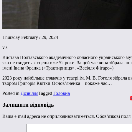
Thursday February / 29, 2024
v.s
Вистава Полтавського академічного обласного українського музи
яка не сходить зі сцени вже 52 роки. За цей час вона зібрала а
імені Івана Франка («Трактирниця», «Весілля Фігаро»).
2023 року найбільше глядачів у театрі ім. М. В. Гоголя зібрала
твором Григорія Квітки-Основ’яненка – покаже час…
Posted in
Дозвілля
Tagged
Головна
Залишити відповідь
Ваша e-mail адреса не оприлюднюватиметься.
Обов’язкові поля