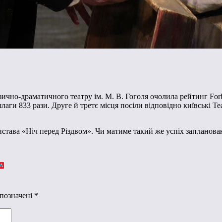
чно-драматичного театру ім. М. В. Гоголя очолила рейтинг Forbe
ншлаги 833 рази. Друге й третє місця посіли відповідно київські
 вистава «Ніч перед Різдвом». Чи матиме такий же успіх запланова
 позначені
*