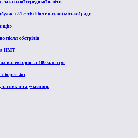
 загальної середньої освіти
булася 81 сесія Полтавської міської ради
анцію
о після обстрілів
 на НМТ
их колекторів за 400 млн грн
 з боротьби
 учасників та учасниць