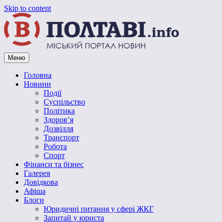
Skip to content
Меню
Vpoltave.info
Полтавський портал новин
Головна
Новини
Події
Суспільство
Політика
Здоров’я
Дозвілля
Транспорт
Робота
Спорт
Фінанси та бізнес
Галерея
Довідкова
Афіша
Блоги
Юридичні питання у сфері ЖКГ
Запитай у юриста