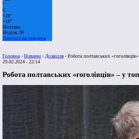
°
C
+
28°
+
16°
Полтава
Неділя, 09
Прогноз на тиждень
Головна
›
Новини
›
Дозвілля
›
Робота полтавських «гоголівців» 
29.02.2024 - 22:14
Робота полтавських «гоголівців» – у топ