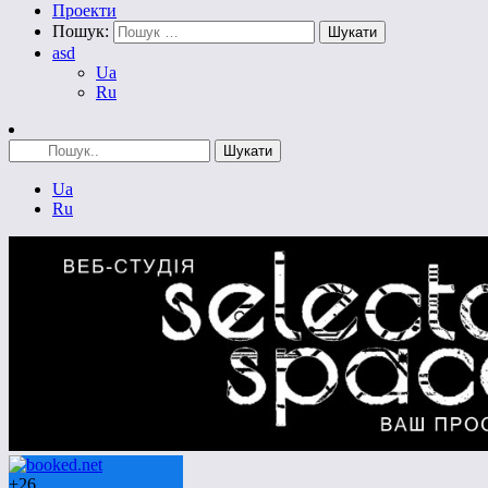
Проекти
Пошук:
asd
Ua
Ru
Ua
Ru
+
26