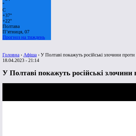
°
C
+
37°
+
22°
Полтава
П’ятниця, 07
Прогноз на тиждень
Головна
›
Афіша
›
У Полтаві покажуть російські злочини проти 
18.04.2023 - 21:14
У Полтаві покажуть російські злочини п