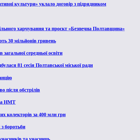
тивні культури» уклало договір з підрядником
льного харчування та проєкт «Безпечна Полтавщина»
ють 30 мільйонів гривень
 загальної середньої освіти
булася 81 сесія Полтавської міської ради
анцію
о після обстрілів
 на НМТ
их колекторів за 400 млн грн
 з боротьби
 учасників та учасниць