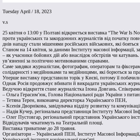
Tuesday April / 18, 2023
v.s
25 квітня о 13:00 у Полтаві відкриється виставка “The War Is 
проти українських та закордонних журналістів від початку по
днів нападу стали мішенями російських військових, які бояться 
Станом на 14 квітня, за даними Інституту масової інформації, з
– як учасники бойових дій або внаслідок обстрілів чи катуван
ув’язненні за політично мотивованими справами.
Саме завдяки журналістам, фотографам, операторам та фіксерам
солідарності з медійниками та медійницями, які борються за п
Уперше виставку представили торік у Києві, потому її побачили 
Однак Росія продовжує вбивати й викрадати українських журнал
Ведучою відкриття стане журналістка Ілона Довгань. Спікерам
– Ольга Герасим’юк, Голова Національної ради України з питан
– Тетяна Терен, виконавча директорка Українського ПЕН,
– Ксенія Дворнікова, завідувачка відділу розвитку та комуніка
– Надія Кучер, регіональна представниця Інституту Масової Інф
– Олег Пустовгар, регіональний представник Українського інсти
Відвідувачів чекатимуть на Театральній площі.
Виставка триватиме до 28 травня.
Організатори – Український ПЕН, Інститут Масової Інформації,
Український інститут національної пам’яті.