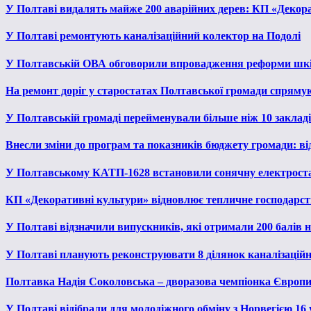
У Полтаві видалять майже 200 аварійних дерев: КП «Декора
У Полтаві ремонтують каналізаційний колектор на Подолі
У Полтавській ОВА обговорили впровадження реформи шкі
На ремонт доріг у старостатах Полтавської громади спряму
У Полтавській громаді перейменували більше ніж 10 закладів
Внесли зміни до програм та показників бюджету громади: від
У Полтавському КАТП-1628 встановили сонячну електрост
КП «Декоративні культури» відновлює тепличне господарств
У Полтаві відзначили випускників, які отримали 200 балів
У Полтаві планують реконструювати 8 ділянок каналізаційн
Полтавка Надія Соколовська – дворазова чемпіонка Європи
У Полтаві відібрали для молодіжного обміну з Норвегією 16