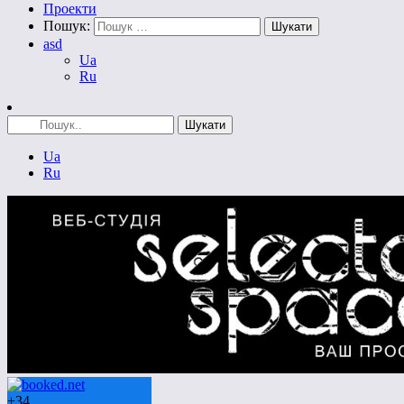
Проекти
Пошук:
asd
Ua
Ru
Ua
Ru
+
34