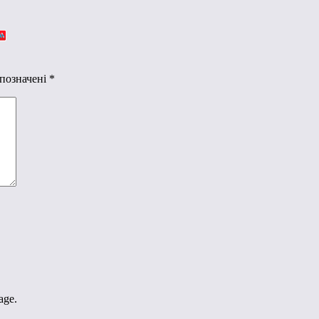
 позначені
*
age.