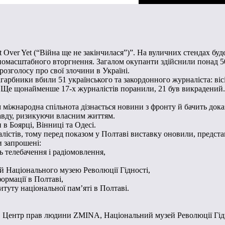
Not Over Yet (“Війна ще не закінчилася”)”. На вуличних стендах 
вномасштабного вторгнення. Загалом окупанти здійснили понад 5
розголосу про свої злочини в Україні.
агарбники вбили 51 українського та закордонного журналіста: віс
ь. Ще щонайменше 17-х журналістів поранили, 21 був викрадений.
 міжнародна спільнота дізнається новини з фронту й бачить дока
равду, ризикуючи власним життям.
в Боярці, Вінниці та Одесі.
істів, тому перед показом у Полтаві виставку оновили, предста
и запрошені:
ь телебачення і радіомовлення,
цій Національного музею Революції Гідності,
ормації в Полтаві,
туту національної пам’яті в Полтаві.
 Центр прав людини ZMINA, Національний музей Революції Гіднос