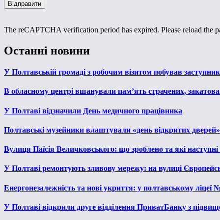
The reCAPTCHA verification period has expired. Please reload the p
Останні новини
У Полтавській громаді з робочим візитом побував заступни
В обласному центрі вшанували пам’ять страчених, закатован
У Полтаві відзначили День медичного працівника
Полтавські музейники влаштували «день відкритих дверей»
Вулиця Паїсія Величковського: що зроблено та які наступні
У Полтаві ремонтують зливову мережу: на вулиці Європейс
Енергонезалежність та нові укриття: у полтавському ліцеї 
У Полтаві відкрили друге відділення ПриватБанку з підвищ