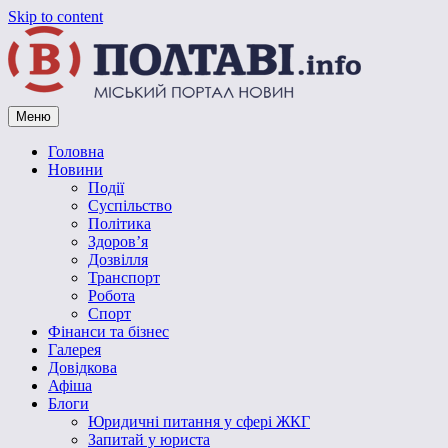
Skip to content
Меню
Vpoltave.info
Полтавський портал новин
Головна
Новини
Події
Суспільство
Політика
Здоров’я
Дозвілля
Транспорт
Робота
Спорт
Фінанси та бізнес
Галерея
Довідкова
Афіша
Блоги
Юридичні питання у сфері ЖКГ
Запитай у юриста