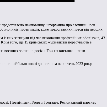
буде представлено найповнішу інформацію про злочини Росії
00 злочинів проти медіа, адже представники преси від перших
ім із них загинули під час виконання професійних обов’язків, 43
 Крім того, ще 15 кримських журналістів перебувають в
зи воєнних злочинів росіян. Тож ця виставка – вияв
вивши найбільш повні дані станом на квітень 2023 року.
ті, Премія імені Георгія Ґонґадзе. Регіональний партнер –