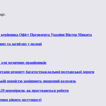
age.
к керівника Офісу Президента України Віктор Микита
их та загиблих у полоні
 для медичних працівників
 етапи ремонту багатостраждальної полтавської дороги
ькій повністю замінюють зношений колодязь
№29 перевірили, як просуваються роботи
еним рівнем доступності